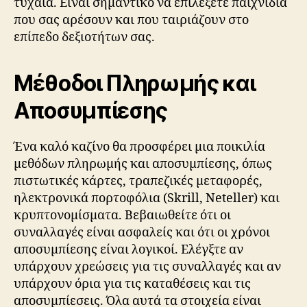
τυχαία. Είναι σημαντικό να επιλέξετε παιχνίδια
που σας αρέσουν και που ταιριάζουν στο
επίπεδο δεξιοτήτων σας.
Μέθοδοι Πληρωμής και
Αποσυμπίεσης
Ένα καλό καζίνο θα προσφέρει μια ποικιλία
μεθόδων πληρωμής και αποσυμπίεσης, όπως
πιστωτικές κάρτες, τραπεζικές μεταφορές,
ηλεκτρονικά πορτοφόλια (Skrill, Neteller) και
κρυπτονομίσματα. Βεβαιωθείτε ότι οι
συναλλαγές είναι ασφαλείς και ότι οι χρόνοι
αποσυμπίεσης είναι λογικοί. Ελέγξτε αν
υπάρχουν χρεώσεις για τις συναλλαγές και αν
υπάρχουν όρια για τις καταθέσεις και τις
αποσυμπίεσεις. Όλα αυτά τα στοιχεία είναι