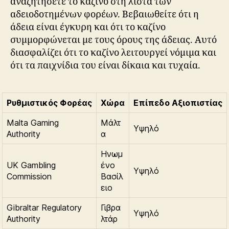
αναζητήσετε το καζίνο στη λίστα των
αδειοδοτημένων φορέων. Βεβαιωθείτε ότι η
άδεια είναι έγκυρη και ότι το καζίνο
συμμορφώνεται με τους όρους της άδειας. Αυτό
διασφαλίζει ότι το καζίνο λειτουργεί νόμιμα και
ότι τα παιχνίδια του είναι δίκαια και τυχαία.
Ρυθμιστικός Φορέας
Χώρα
Επίπεδο Αξιοπιστίας
Malta Gaming
Μάλτ
Υψηλό
Authority
α
Ηνωμ
UK Gambling
ένο
Υψηλό
Commission
Βασίλ
ειο
Gibraltar Regulatory
Γιβρα
Υψηλό
Authority
λτάρ