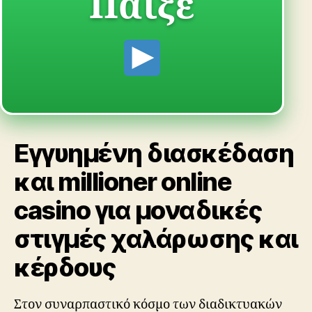
Παίξε
Εγγυημένη διασκέδαση
και millioner online
casino για μοναδικές
στιγμές χαλάρωσης και
κέρδους
Στον συναρπαστικό κόσμο των διαδικτυακών