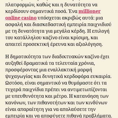
πλατφορμών, καθώς και η δυνατότητα να
κερδίσουν σημαντικά ποσά. Ένα
millioner
online casino
υπόσχεται ακριβώς αυτά: μια
ασφαλή και διασκεδαστική εμπειρία παιχνιδιού
με τη δυνατότητα για μεγάλα κέρδη. Η επιλογή
του κατάλληλου καζίνο είναι κρίσιμη, και
απαιτεί προσεκτική έρευνα και αξιολόγηση.
Η δημοτικότητα των διαδικτυακών καζίνο έχει
αυξηθεί δραματικά τα τελευταία χρόνια,
προσφέροντας μια εναλλακτική μορφή
ψυχαγωγίας και δυνητικά κερδοφόρα ευκαιρία.
Ωστόσο, είναι σημαντικό να θυμόμαστε ότι τα
τυχερά παιχνίδια πρέπει να αντιμετωπίζονται
με υπευθυνότητα και μέτρο. Η κατανόηση των
κανόνων, των πιθανοτήτων και των κινδύνων
είναι απαραίτητη για να απολαύσετε την
εμπειρία και να αποφύγετε πιθανά προβλήματα.