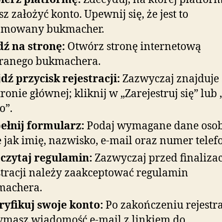
sz założyć konto. Upewnij się, że jest to
omowany bukmacher.
ź na stronę:
Otwórz stronę internetową
ranego bukmachera.
dź przycisk rejestracji:
Zazwyczaj znajduje 
tronie głównej; kliknij w „Zarejestruj się” lub
o”.
łnij formularz:
Podaj wymagane dane oso
e jak imię, nazwisko, e-mail oraz numer telef
czytaj regulamin:
Zazwyczaj przed finalizac
stracji należy zaakceptować regulamin
machera.
yfikuj swoje konto:
Po zakończeniu rejestra
ymasz wiadomość e-mail z linkiem do