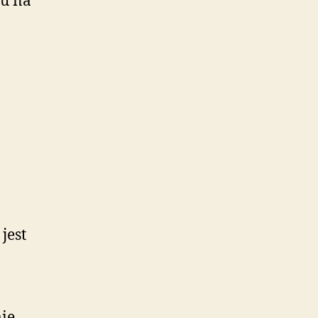
tu na
jest
mie