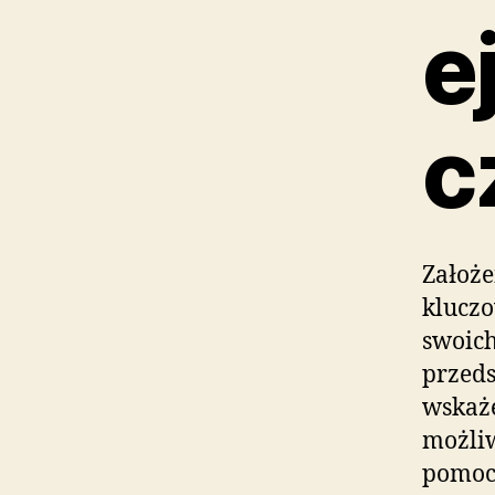
e
c
Założe
kluczo
swoich
przeds
wskaże
możliw
pomoc 