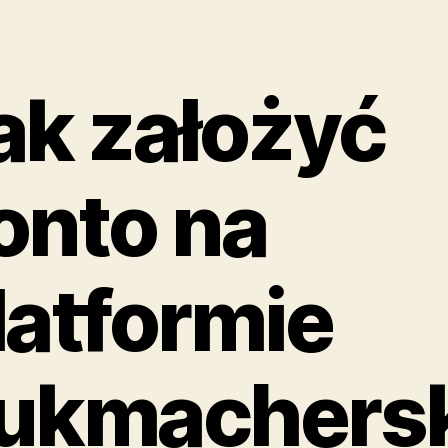
ak założyć
onto na
latformie
ukmachersk