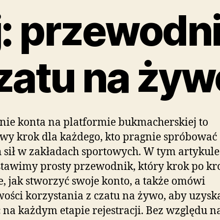
j: przewodn
zatu na żyw
nie konta na platformie bukmacherskiej to
wy krok dla każdego, kto pragnie spróbować
 sił w zakładach sportowych. W tym artykule
tawimy prosty przewodnik, który krok po kr
, jak stworzyć swoje konto, a także omówi
ości korzystania z czatu na żywo, aby uzysk
na każdym etapie rejestracji. Bez względu na