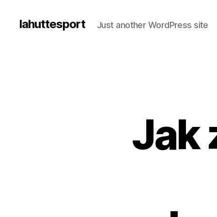
lahuttesport
Just another WordPress site
Jak 