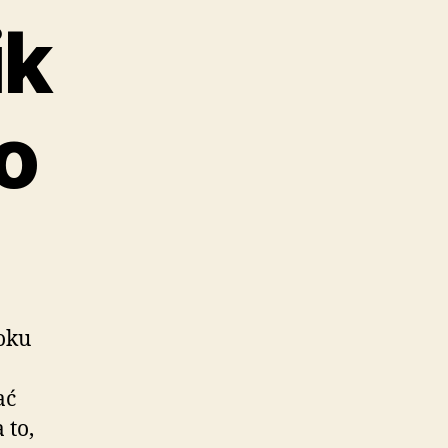
ik
o
oku
ać
 to,