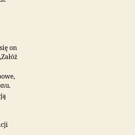
się on
 „Załóż
bowe,
onu.
ją
cji