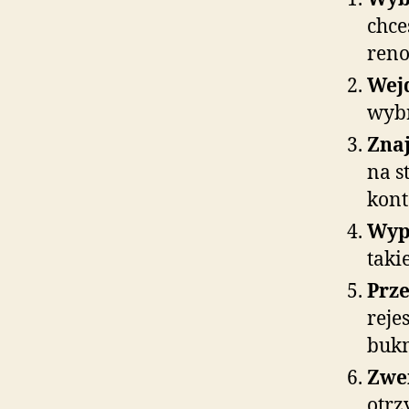
chce
ren
Wejd
wyb
Znaj
na s
kont
Wype
taki
Prze
reje
buk
Zwer
otrz