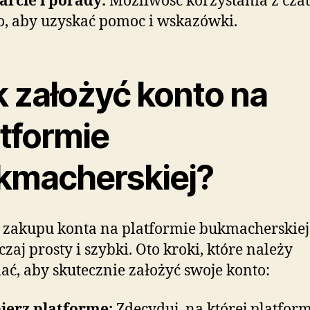
rcie i porady:
Możliwość korzystania z cza
, aby uzyskać pomoc i wskazówki.
k założyć konto na
atformie
kmacherskiej?
 zakupu konta na platformie bukmacherskiej 
zaj prosty i szybki. Oto kroki, które należy
ć, aby skutecznie założyć swoje konto:
ierz platformę:
Zdecyduj, na której platfor