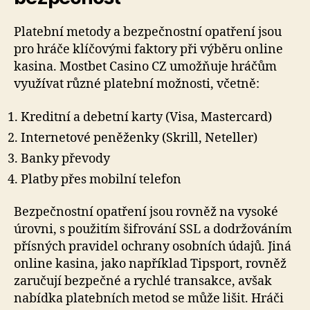
Platební metody a bezpečnostní opatření jsou
pro hráče klíčovými faktory při výběru online
kasina. Mostbet Casino CZ umožňuje hráčům
využívat různé platební možnosti, včetně:
Kreditní a debetní karty (Visa, Mastercard)
Internetové peněženky (Skrill, Neteller)
Banky převody
Platby přes mobilní telefon
Bezpečnostní opatření jsou rovněž na vysoké
úrovni, s použitím šifrování SSL a dodržováním
přísných pravidel ochrany osobních údajů. Jiná
online kasina, jako například Tipsport, rovněž
zaručují bezpečné a rychlé transakce, avšak
nabídka platebních metod se může lišit. Hráči