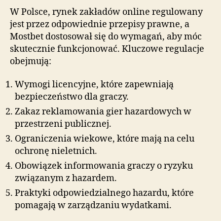
W Polsce, rynek zakładów online regulowany
jest przez odpowiednie przepisy prawne, a
Mostbet dostosował się do wymagań, aby móc
skutecznie funkcjonować. Kluczowe regulacje
obejmują:
Wymogi licencyjne, które zapewniają
bezpieczeństwo dla graczy.
Zakaz reklamowania gier hazardowych w
przestrzeni publicznej.
Ograniczenia wiekowe, które mają na celu
ochronę nieletnich.
Obowiązek informowania graczy o ryzyku
związanym z hazardem.
Praktyki odpowiedzialnego hazardu, które
pomagają w zarządzaniu wydatkami.