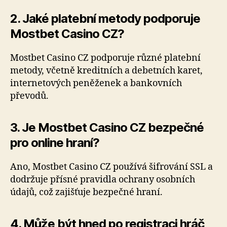
2. Jaké platební metody podporuje
Mostbet Casino CZ?
Mostbet Casino CZ podporuje různé platební
metody, včetně kreditních a debetních karet,
internetových peněženek a bankovních
převodů.
3. Je Mostbet Casino CZ bezpečné
pro online hraní?
Ano, Mostbet Casino CZ používá šifrování SSL a
dodržuje přísné pravidla ochrany osobních
údajů, což zajišťuje bezpečné hraní.
4. Může být hned po registraci hráč