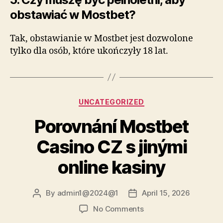
obstawiać w Mostbet?
Tak, obstawianie w Mostbet jest dozwolone
tylko dla osób, które ukończyły 18 lat.
Categories
UNCATEGORIZED
Porovnání Mostbet
Casino CZ s jinými
online kasiny
By
admin1@2024@1
April 15, 2026
Post
Post
author
date
on
No Comments
Porovnání