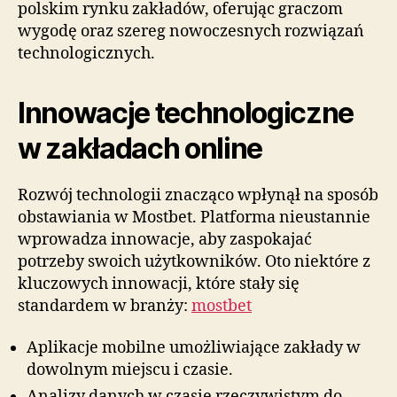
polskim rynku zakładów, oferując graczom
wygodę oraz szereg nowoczesnych rozwiązań
technologicznych.
Innowacje technologiczne
w zakładach online
Rozwój technologii znacząco wpłynął na sposób
obstawiania w Mostbet. Platforma nieustannie
wprowadza innowacje, aby zaspokajać
potrzeby swoich użytkowników. Oto niektóre z
kluczowych innowacji, które stały się
standardem w branży:
mostbet
Aplikacje mobilne umożliwiające zakłady w
dowolnym miejscu i czasie.
Analizy danych w czasie rzeczywistym do