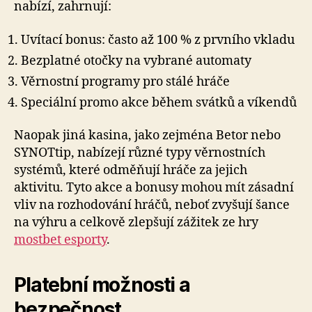
nabízí, zahrnují:
Uvítací bonus: často až 100 % z prvního vkladu
Bezplatné otočky na vybrané automaty
Věrnostní programy pro stálé hráče
Speciální promo akce během svátků a víkendů
Naopak jiná kasina, jako zejména Betor nebo
SYNOTtip, nabízejí různé typy věrnostních
systémů, které odměňují hráče za jejich
aktivitu. Tyto akce a bonusy mohou mít zásadní
vliv na rozhodování hráčů, neboť zvyšují šance
na výhru a celkově zlepšují zážitek ze hry
mostbet esporty
.
Platební možnosti a
bezpečnost