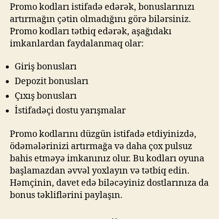
Promo kodları istifadə edərək, bonuslarınızı
artırmağın çətin olmadığını görə bilərsiniz.
Promo kodları tətbiq edərək, aşağıdakı
imkanlardan faydalanmaq olar:
Giriş bonusları
Depozit bonusları
Çıxış bonusları
İstifadəçi dostu yarışmalar
Promo kodlarını düzgün istifadə etdiyinizdə,
ödəmələrinizi artırmağa və daha çox pulsuz
bahis etməyə imkanınız olur. Bu kodları oyuna
başlamazdan əvvəl yoxlayın və tətbiq edin.
Həmçinin, davet edə biləcəyiniz dostlarınıza da
bonus təkliflərini paylaşın.