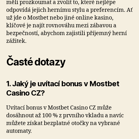
měli prozkoumat a zvolit to, které nejlépe
odpovídá jejich hernímu stylu a preferencím. Ať
už jde o Mostbet nebo jiné online kasino,
klíčové je najít rovnováhu mezi zábavou a
bezpečností, abychom zajistili příjemný herní
zážitek.
Časté dotazy
1. Jaký je uvítací bonus v Mostbet
Casino CZ?
Uvítací bonus v Mostbet Casino CZ může
dosáhnout až 100 % z prvního vkladu a navíc
můžete získat bezplatné otočky na vybrané
automaty.