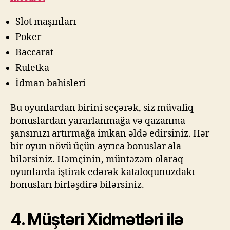
Slot maşınları
Poker
Baccarat
Ruletka
İdman bahisleri
Bu oyunlardan birini seçərək, siz müvafiq
bonuslardan yararlanmağa və qazanma
şansınızı artırmağa imkan əldə edirsiniz. Hər
bir oyun növü üçün ayrıca bonuslar ala
bilərsiniz. Həmçinin, müntəzəm olaraq
oyunlarda iştirak edərək kataloqunuzdakı
bonusları birləşdirə bilərsiniz.
4. Müştəri Xidmətləri ilə