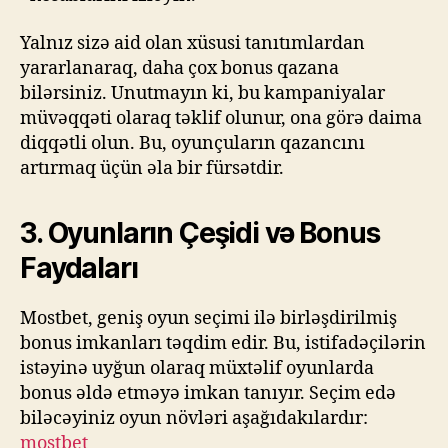
Yalnız sizə aid olan xüsusi tanıtımlardan
yararlanaraq, daha çox bonus qazana
bilərsiniz. Unutmayın ki, bu kampaniyalar
müvəqqəti olaraq təklif olunur, ona görə daima
diqqətli olun. Bu, oyunçuların qazancını
artırmaq üçün əla bir fürsətdir.
3. Oyunların Çeşidi və Bonus
Faydaları
Mostbet, geniş oyun seçimi ilə birləşdirilmiş
bonus imkanları təqdim edir. Bu, istifadəçilərin
istəyinə uyğun olaraq müxtəlif oyunlarda
bonus əldə etməyə imkan tanıyır. Seçim edə
biləcəyiniz oyun növləri aşağıdakılardır:
mostbet