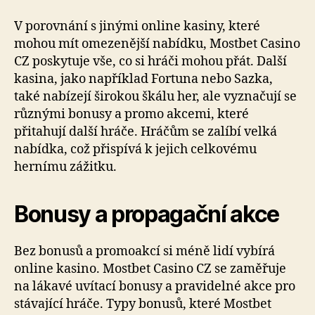
V porovnání s jinými online kasiny, které
mohou mít omezenější nabídku, Mostbet Casino
CZ poskytuje vše, co si hráči mohou přát. Další
kasina, jako například Fortuna nebo Sazka,
také nabízejí širokou škálu her, ale vyznačují se
různými bonusy a promo akcemi, které
přitahují další hráče. Hráčům se zalíbí velká
nabídka, což přispívá k jejich celkovému
hernímu zážitku.
Bonusy a propagační akce
Bez bonusů a promoakcí si méně lidí vybírá
online kasino. Mostbet Casino CZ se zaměřuje
na lákavé uvítací bonusy a pravidelné akce pro
stávající hráče. Typy bonusů, které Mostbet