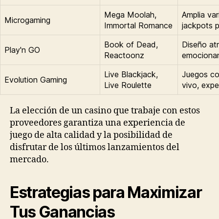
Mega Moolah,
Amplia var
Microgaming
Immortal Romance
jackpots 
Book of Dead,
Diseño atr
Play'n GO
Reactoonz
emociona
Live Blackjack,
Juegos co
Evolution Gaming
Live Roulette
vivo, expe
La elección de un casino que trabaje con estos
proveedores garantiza una experiencia de
juego de alta calidad y la posibilidad de
disfrutar de los últimos lanzamientos del
mercado.
Estrategias para Maximizar
Tus Ganancias