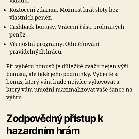
vkladu.
Roztočení zdarma: Možnost hrát sloty bez
vlastních peněz.
Cashback bonusy: Vrácení části prohraných
peněz.
Věrnostní programy: Odměňování
pravidelných hráčů.
Při výběru bonusů je důležité zvážit nejen výši
bonusu, ale také jeho podmínky. Vyberte si
bonus, který vám bude nejvíce vyhovovat a
který vám umožní maximalizovat vaše šance na
výhru.
Zodpovědný přístup k
hazardním hrám