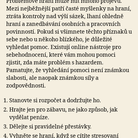
Problémové hraní může mít mnoho projevů.
Mezi nejběžnější patří časté myšlenky na hraní,
ztráta kontroly nad výší sázek, lhaní ohledně
hraní a zanedbávání osobních a pracovních
povinností. Pokud si všimnete těchto příznaků u
sebe nebo u někoho blízkého, je důležité
vyhledat pomoc. Existují online nástroje pro
sebehodnocení, které vám mohou pomoci
zjistit, zda máte problém s hazardem.
Pamatujte, že vyhledání pomoci není známkou
slabosti, ale naopak známkou síly a
zodpovědnosti.
Stanovte si rozpočet a dodržujte ho.
Hrajte jen pro zábavu, ne jako způsob, jak
vydělat peníze.
Dělejte si pravidelné přestávky.
Vyhněte se hraní, když se cítíte stresovaní