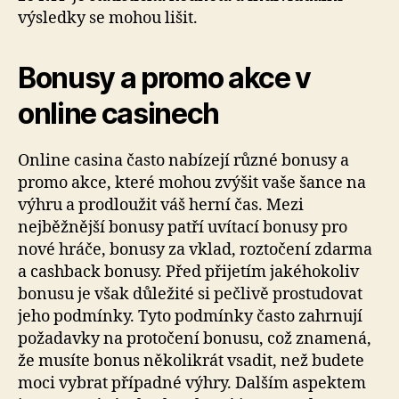
výsledky se mohou lišit.
Bonusy a promo akce v
online casinech
Online casina často nabízejí různé bonusy a
promo akce, které mohou zvýšit vaše šance na
výhru a prodloužit váš herní čas. Mezi
nejběžnější bonusy patří uvítací bonusy pro
nové hráče, bonusy za vklad, roztočení zdarma
a cashback bonusy. Před přijetím jakéhokoliv
bonusu je však důležité si pečlivě prostudovat
jeho podmínky. Tyto podmínky často zahrnují
požadavky na protočení bonusu, což znamená,
že musíte bonus několikrát vsadit, než budete
moci vybrat případné výhry. Dalším aspektem