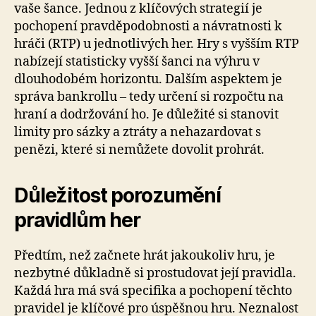
vaše šance. Jednou z klíčových strategií je
pochopení pravděpodobnosti a návratnosti k
hráči (RTP) u jednotlivých her. Hry s vyšším RTP
nabízejí statisticky vyšší šanci na výhru v
dlouhodobém horizontu. Dalším aspektem je
správa bankrollu – tedy určení si rozpočtu na
hraní a dodržování ho. Je důležité si stanovit
limity pro sázky a ztráty a nehazardovat s
penězi, které si nemůžete dovolit prohrát.
Důležitost porozumění
pravidlům her
Předtím, než začnete hrát jakoukoliv hru, je
nezbytné důkladně si prostudovat její pravidla.
Každá hra má svá specifika a pochopení těchto
pravidel je klíčové pro úspěšnou hru. Neznalost