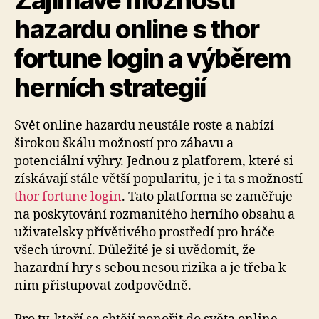
hazardu online s thor
fortune login a výběrem
herních strategií
Svět online hazardu neustále roste a nabízí
širokou škálu možností pro zábavu a
potenciální výhry. Jednou z platforem, které si
získávají stále větší popularitu, je i ta s možností
thor fortune login
. Tato platforma se zaměřuje
na poskytování rozmanitého herního obsahu a
uživatelsky přívětivého prostředí pro hráče
všech úrovní. Důležité je si uvědomit, že
hazardní hry s sebou nesou rizika a je třeba k
nim přistupovat zodpovědně.