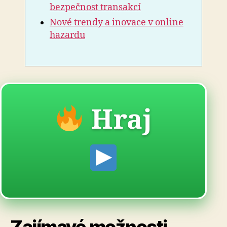
bezpečnost transakcí
Nové trendy a inovace v online
hazardu
Hraj
Zajímavé možnosti