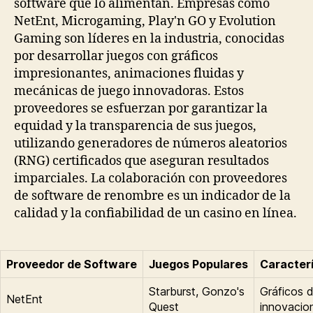
software que lo alimentan. Empresas como
NetEnt, Microgaming, Play'n GO y Evolution
Gaming son líderes en la industria, conocidas
por desarrollar juegos con gráficos
impresionantes, animaciones fluidas y
mecánicas de juego innovadoras. Estos
proveedores se esfuerzan por garantizar la
equidad y la transparencia de sus juegos,
utilizando generadores de números aleatorios
(RNG) certificados que aseguran resultados
imparciales. La colaboración con proveedores
de software de renombre es un indicador de la
calidad y la confiabilidad de un casino en línea.
Proveedor de Software
Juegos Populares
Caracterí
Starburst, Gonzo's
Gráficos d
NetEnt
Quest
innovacion