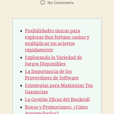
author
date
on
No Comments
Posibilidades
únicas
para
explorar
Posibilidades únicas para
thor
fortune
explorar thor fortune casino y
casino
multiplicar tus aciertos
y
rápidamente
multiplicar
Explorando la Variedad de
tus
Juegos Disponibles
aciertos
rápidamente
La Importancia de los
Proveedores de Software
Estrategias para Maximizar Tus
Ganancias
La Gestión Eficaz del Bankroll
Bonos y Promociones: ¿Cómo
Aprovecharlos?