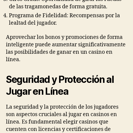
de las tragamonedas de forma gratuita.
Programa de Fidelidad: Recompensas por la
lealtad del jugador.
Aprovechar los bonos y promociones de forma
inteligente puede aumentar significativamente
las posibilidades de ganar en un casino en
línea.
Seguridad y Protección al
Jugar en Línea
La seguridad y la protección de los jugadores
son aspectos cruciales al jugar en casinos en
línea. Es fundamental elegir casinos que
cuenten con licencias y certificaciones de