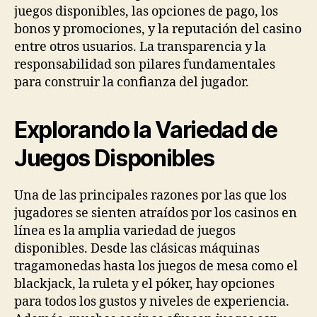
juegos disponibles, las opciones de pago, los
bonos y promociones, y la reputación del casino
entre otros usuarios. La transparencia y la
responsabilidad son pilares fundamentales
para construir la confianza del jugador.
Explorando la Variedad de
Juegos Disponibles
Una de las principales razones por las que los
jugadores se sienten atraídos por los casinos en
línea es la amplia variedad de juegos
disponibles. Desde las clásicas máquinas
tragamonedas hasta los juegos de mesa como el
blackjack, la ruleta y el póker, hay opciones
para todos los gustos y niveles de experiencia.