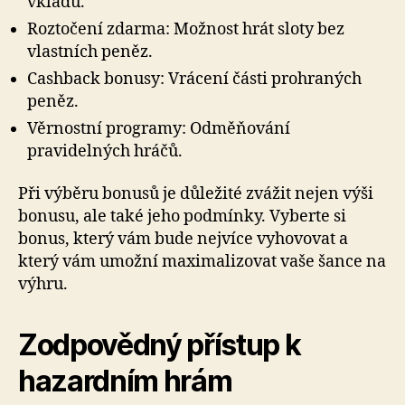
vkladu.
Roztočení zdarma: Možnost hrát sloty bez
vlastních peněz.
Cashback bonusy: Vrácení části prohraných
peněz.
Věrnostní programy: Odměňování
pravidelných hráčů.
Při výběru bonusů je důležité zvážit nejen výši
bonusu, ale také jeho podmínky. Vyberte si
bonus, který vám bude nejvíce vyhovovat a
který vám umožní maximalizovat vaše šance na
výhru.
Zodpovědný přístup k
hazardním hrám