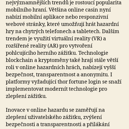
nejvýznamnějších trendů je rostoucí popularita
mobilního hraní. Většina online casin nyní
nabízí mobilní aplikace nebo responzivní
webové stránky, které umožňují hrát hazardní
hry na chytrých telefonech a tabletech. Dalším
trendem je využití virtuální reality (VR) a
rozšířené reality (AR) pro vytvoření
pohlcujícího herního zážitku. Technologie
blockchain a kryptoměny také hrají stále větší
roli v online hazardních hrách, nabízejí vyšší
bezpečnost, transparentnost a anonymitu. I
platformy vyžadující thor fortune login se snaží
implementovat modernít technologie pro
zlepšení zážitku.
Inovace v online hazardu se zaměřují na
zlepšení uživatelského zážitku, zvýšení
bezpečnosti a transparentnosti a přilákání