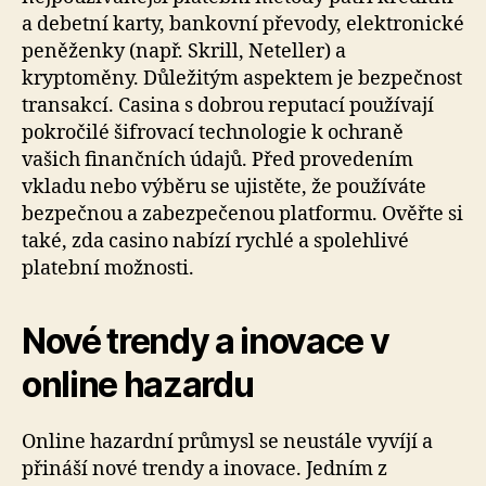
a debetní karty, bankovní převody, elektronické
peněženky (např. Skrill, Neteller) a
kryptoměny. Důležitým aspektem je bezpečnost
transakcí. Casina s dobrou reputací používají
pokročilé šifrovací technologie k ochraně
vašich finančních údajů. Před provedením
vkladu nebo výběru se ujistěte, že používáte
bezpečnou a zabezpečenou platformu. Ověřte si
také, zda casino nabízí rychlé a spolehlivé
platební možnosti.
Nové trendy a inovace v
online hazardu
Online hazardní průmysl se neustále vyvíjí a
přináší nové trendy a inovace. Jedním z