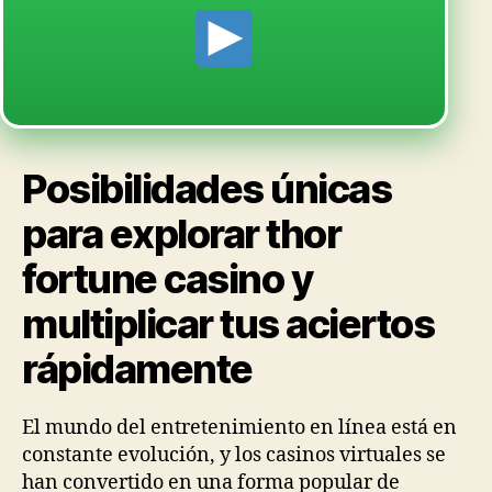
Posibilidades únicas
para explorar thor
fortune casino y
multiplicar tus aciertos
rápidamente
El mundo del entretenimiento en línea está en
constante evolución, y los casinos virtuales se
han convertido en una forma popular de