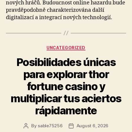
nových hráčů. Budoucnost online hazardu bude
pravděpodobně charakterizována další
digitalizací a integrací nových technologií.
Categories
UNCATEGORIZED
Posibilidades únicas
para explorar thor
fortune casino y
multiplicar tus aciertos
rápidamente
By
sable75256
August 6, 2026
Post
Post