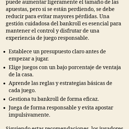
puede aumentar ligeramente el tamaño de las
apuestas, pero si se están perdiendo, se debe
reducir para evitar mayores pérdidas. Una
gestión cuidadosa del bankroll es esencial para
mantener el control y disfrutar de una
experiencia de juego responsable.
Establece un presupuesto claro antes de
empezar a jugar.
Elige juegos con un bajo porcentaje de ventaja
de la casa.
Aprende las reglas y estrategias básicas de
cada juego.
Gestiona tu bankroll de forma eficaz.
Juega de forma responsable y evita apostar
impulsivamente.
Siguiendo estas recomendaciones, los jugadores