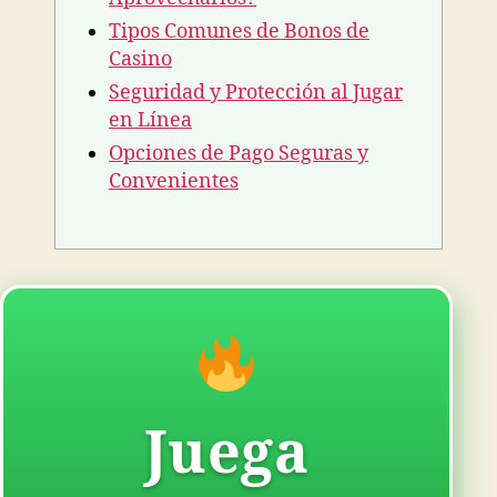
Tipos Comunes de Bonos de
Casino
Seguridad y Protección al Jugar
en Línea
Opciones de Pago Seguras y
Convenientes
Juega