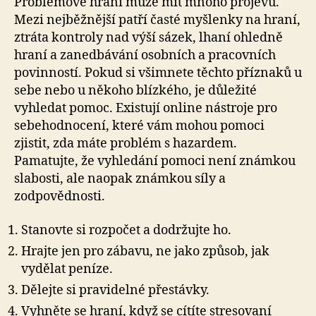
Problémové hraní může mít mnoho projevů.
Mezi nejběžnější patří časté myšlenky na hraní,
ztráta kontroly nad výší sázek, lhaní ohledně
hraní a zanedbávání osobních a pracovních
povinností. Pokud si všimnete těchto příznaků u
sebe nebo u někoho blízkého, je důležité
vyhledat pomoc. Existují online nástroje pro
sebehodnocení, které vám mohou pomoci
zjistit, zda máte problém s hazardem.
Pamatujte, že vyhledání pomoci není známkou
slabosti, ale naopak známkou síly a
zodpovědnosti.
Stanovte si rozpočet a dodržujte ho.
Hrajte jen pro zábavu, ne jako způsob, jak
vydělat peníze.
Dělejte si pravidelné přestávky.
Vyhněte se hraní, když se cítíte stresovaní