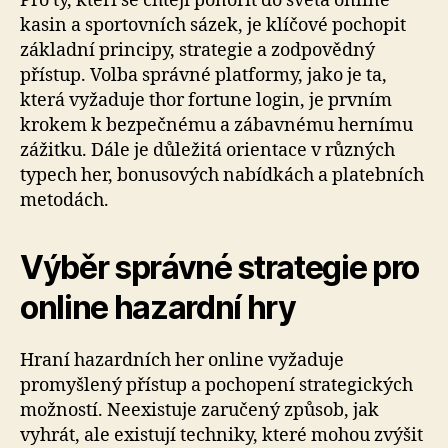
Pro ty, kteří se chtějí ponořit do světa online
kasin a sportovních sázek, je klíčové pochopit
základní principy, strategie a zodpovědný
přístup. Volba správné platformy, jako je ta,
která vyžaduje thor fortune login, je prvním
krokem k bezpečnému a zábavnému hernímu
zážitku. Dále je důležitá orientace v různých
typech her, bonusových nabídkách a platebních
metodách.
Výběr správné strategie pro
online hazardní hry
Hraní hazardních her online vyžaduje
promyšlený přístup a pochopení strategických
možností. Neexistuje zaručený způsob, jak
vyhrát, ale existují techniky, které mohou zvýšit