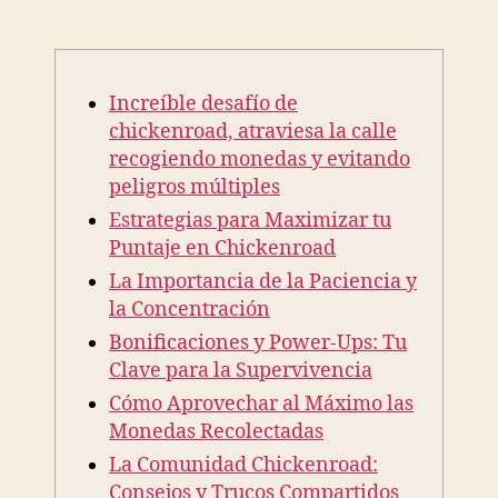
Increíble
desafío
de
chickenroad,
Increíble desafío de
atraviesa
la
chickenroad, atraviesa la calle
calle
recogiendo monedas y evitando
recogiendo
peligros múltiples
monedas
Estrategias para Maximizar tu
y
Puntaje en Chickenroad
evitando
peligros
La Importancia de la Paciencia y
múltiples
la Concentración
Bonificaciones y Power-Ups: Tu
Clave para la Supervivencia
Cómo Aprovechar al Máximo las
Monedas Recolectadas
La Comunidad Chickenroad:
Consejos y Trucos Compartidos