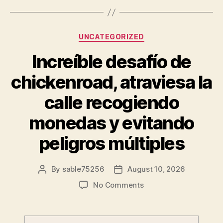
Categories
UNCATEGORIZED
Increíble desafío de
chickenroad, atraviesa la
calle recogiendo
monedas y evitando
peligros múltiples
By
sable75256
August 10, 2026
Post
Post
author
date
on
No Comments
Increíble
desafío
de