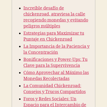
chickenroad,
Increíble desafío de
atraviesa
la
chickenroad, atraviesa la calle
calle
recogiendo monedas y evitando
recogiendo
peligros múltiples
monedas
Estrategias para Maximizar tu
y
Puntaje en Chickenroad
evitando
peligros
La Importancia de la Paciencia y
múltiples
la Concentración
Bonificaciones y Power-Ups: Tu
Clave para la Supervivencia
Cómo Aprovechar al Máximo las
Monedas Recolectadas
La Comunidad Chickenroad:
Consejos y Trucos Compartidos
Foros y Redes Sociales: Un
Espacio para el Intercambio de