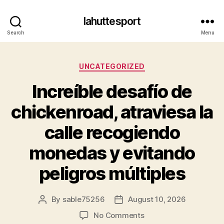
lahuttesport
Search
Menu
Categories
UNCATEGORIZED
Increíble desafío de
chickenroad, atraviesa la
calle recogiendo
monedas y evitando
peligros múltiples
By
sable75256
August 10, 2026
Post
Post
author
date
on
No Comments