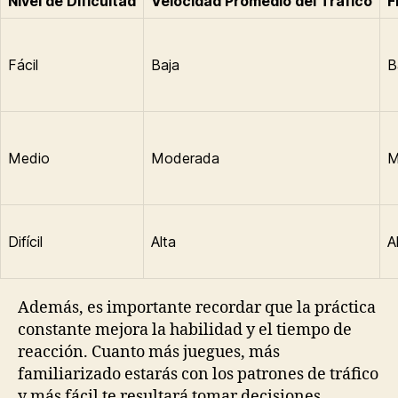
Nivel de Dificultad
Velocidad Promedio del Tráfico
F
Fácil
Baja
B
Medio
Moderada
M
Difícil
Alta
A
Además, es importante recordar que la práctica
constante mejora la habilidad y el tiempo de
reacción. Cuanto más juegues, más
familiarizado estarás con los patrones de tráfico
y más fácil te resultará tomar decisiones