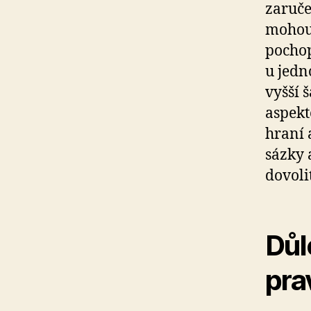
zaruče
mohou 
pochop
u jedn
vyšší 
aspekt
hraní 
sázky 
dovoli
Důl
pra