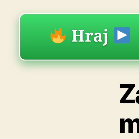
Hraj
Z
m