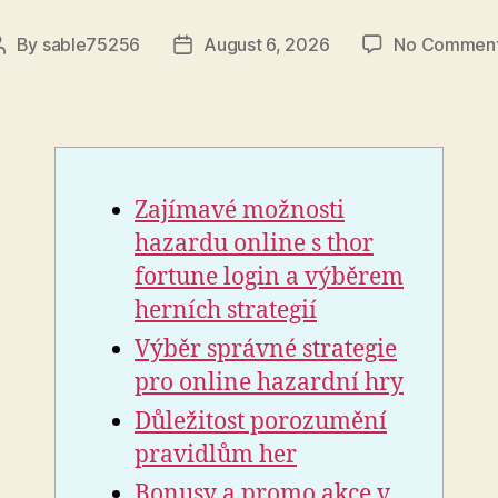
By
sable75256
August 6, 2026
No Commen
Post
Post
author
date
Zajímavé možnosti
hazardu online s thor
fortune login a výběrem
herních strategií
Výběr správné strategie
pro online hazardní hry
Důležitost porozumění
pravidlům her
Bonusy a promo akce v