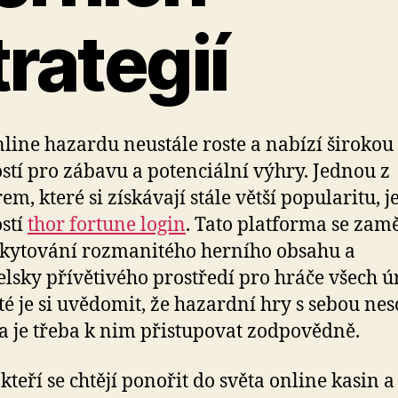
trategií
nline hazardu neustále roste a nabízí širokou
tí pro zábavu a potenciální výhry. Jednou z
em, které si získávají stále větší popularitu, je 
stí
thor fortune login
. Tato platforma se zam
kytování rozmanitého herního obsahu a
elsky přívětivého prostředí pro hráče všech ú
té je si uvědomit, že hazardní hry s sebou ne
 a je třeba k nim přistupovat zodpovědně.
 kteří se chtějí ponořit do světa online kasin a