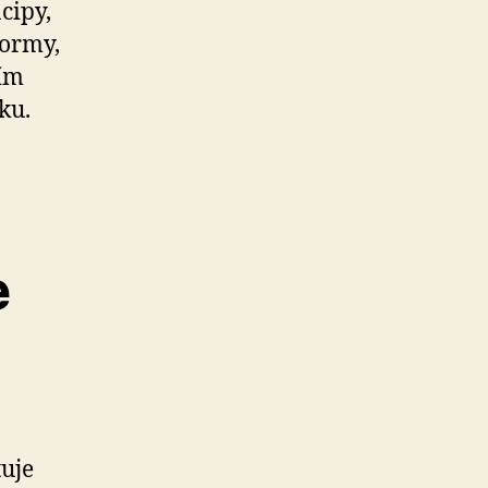
cipy,
formy,
ním
ku.
e
tuje