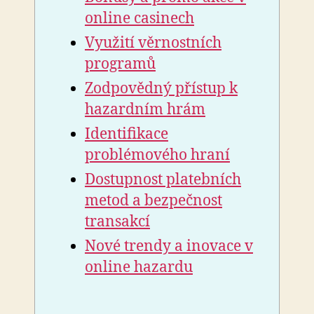
online casinech
Využití věrnostních
programů
Zodpovědný přístup k
hazardním hrám
Identifikace
problémového hraní
Dostupnost platebních
metod a bezpečnost
transakcí
Nové trendy a inovace v
online hazardu