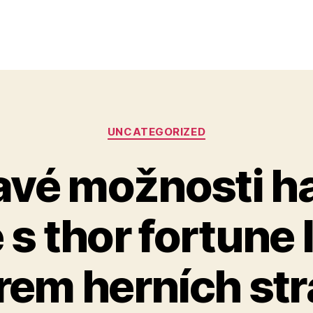
Categories
UNCATEGORIZED
avé možnosti h
 s thor fortune 
em herních str