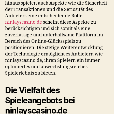
hinaus spielen auch Aspekte wie die Sicherheit
der Transaktionen und die Seriosität des
Anbieters eine entscheidende Rolle.
ninlayscasino.de
scheint diese Aspekte zu
berücksichtigen und sich somit als eine
zuverlässige und unterhaltsame Plattform im
Bereich des Online-Glücksspiels zu
positionieren. Die stetige Weiterentwicklung
der Technologie ermöglicht es Anbietern wie
ninlayscasino.de, ihren Spielern ein immer
optimiertes und abwechslungsreiches
Spielerlebnis zu bieten.
Die Vielfalt des
Spieleangebots bei
ninlayscasino.de