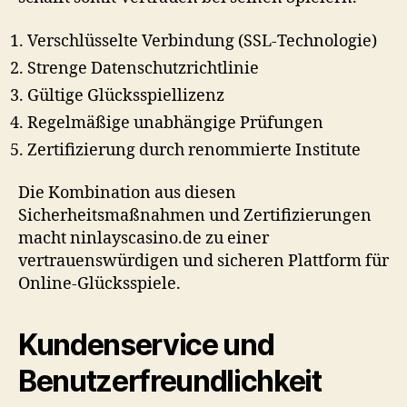
Verschlüsselte Verbindung (SSL-Technologie)
Strenge Datenschutzrichtlinie
Gültige Glücksspiellizenz
Regelmäßige unabhängige Prüfungen
Zertifizierung durch renommierte Institute
Die Kombination aus diesen
Sicherheitsmaßnahmen und Zertifizierungen
macht ninlayscasino.de zu einer
vertrauenswürdigen und sicheren Plattform für
Online-Glücksspiele.
Kundenservice und
Benutzerfreundlichkeit