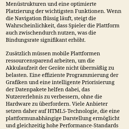
Menüstrukturen und eine optimierte
Platzierung der wichtigsten Funktionen. Wenn
die Navigation flüssig läuft, steigt die
Wahrscheinlichkeit, dass Spieler die Plattform
auch zwischendurch nutzen, was die
Bindungsrate signifikant erhöht.
Zusätzlich müssen mobile Plattformen
ressourcensparend arbeiten, um die
Akkulaufzeit der Geräte nicht übermäßig zu
belasten. Eine effiziente Programmierung der
Grafiken und eine intelligente Priorisierung
der Datenpakete helfen dabei, das
Nutzererlebnis zu verbessern, ohne die
Hardware zu überfordern. Viele Anbieter
setzen daher auf HTML5-Technologie, die eine
plattformunabhängige Darstellung ermöglicht
und gleichzeitig hohe Performance-Standards