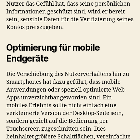
Nutzer das Gefühl hat, dass seine persönlichen
Informationen geschützt sind, wird er bereit
sein, sensible Daten für die Verifizierung seines
Kontos preiszugeben.
Optimierung für mobile
Endgeräte
Die Verschiebung des Nutzerverhaltens hin zu
Smartphones hat dazu geführt, dass mobile
Anwendungen oder speziell optimierte Web-
Apps unverzichtbar geworden sind. Ein
mobiles Erlebnis sollte nicht einfach eine
verkleinerte Version der Desktop-Seite sein,
sondern gezielt auf die Bedienung per
Touchscreen zugeschnitten sein. Dies
beinhaltet größere Schaltflächen, vereinfachte