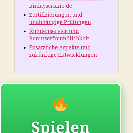
ninlayscasino.de
Zertifizierungen und
unabhängige Prüfungen
Kundenservice und
Benutzerfreundlichkeit
Zusätzliche Aspekte und
zukünftige Entwicklungen
Spielen