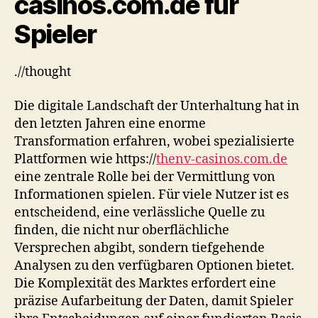
casinos.com.de für
Spieler
.//thought
Die digitale Landschaft der Unterhaltung hat in
den letzten Jahren eine enorme
Transformation erfahren, wobei spezialisierte
Plattformen wie https://
thenv-casinos.com.de
eine zentrale Rolle bei der Vermittlung von
Informationen spielen. Für viele Nutzer ist es
entscheidend, eine verlässliche Quelle zu
finden, die nicht nur oberflächliche
Versprechen abgibt, sondern tiefgehende
Analysen zu den verfügbaren Optionen bietet.
Die Komplexität des Marktes erfordert eine
präzise Aufarbeitung der Daten, damit Spieler