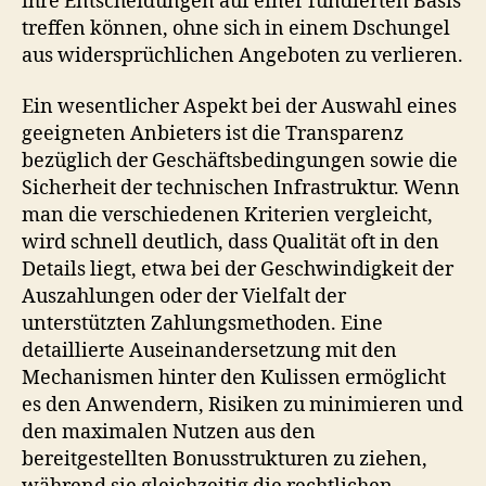
ihre Entscheidungen auf einer fundierten Basis
treffen können, ohne sich in einem Dschungel
aus widersprüchlichen Angeboten zu verlieren.
Ein wesentlicher Aspekt bei der Auswahl eines
geeigneten Anbieters ist die Transparenz
bezüglich der Geschäftsbedingungen sowie die
Sicherheit der technischen Infrastruktur. Wenn
man die verschiedenen Kriterien vergleicht,
wird schnell deutlich, dass Qualität oft in den
Details liegt, etwa bei der Geschwindigkeit der
Auszahlungen oder der Vielfalt der
unterstützten Zahlungsmethoden. Eine
detaillierte Auseinandersetzung mit den
Mechanismen hinter den Kulissen ermöglicht
es den Anwendern, Risiken zu minimieren und
den maximalen Nutzen aus den
bereitgestellten Bonusstrukturen zu ziehen,