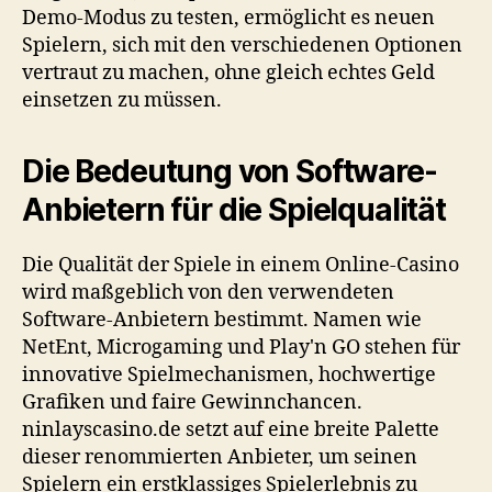
Demo-Modus zu testen, ermöglicht es neuen
Spielern, sich mit den verschiedenen Optionen
vertraut zu machen, ohne gleich echtes Geld
einsetzen zu müssen.
Die Bedeutung von Software-
Anbietern für die Spielqualität
Die Qualität der Spiele in einem Online-Casino
wird maßgeblich von den verwendeten
Software-Anbietern bestimmt. Namen wie
NetEnt, Microgaming und Play'n GO stehen für
innovative Spielmechanismen, hochwertige
Grafiken und faire Gewinnchancen.
ninlayscasino.de setzt auf eine breite Palette
dieser renommierten Anbieter, um seinen
Spielern ein erstklassiges Spielerlebnis zu