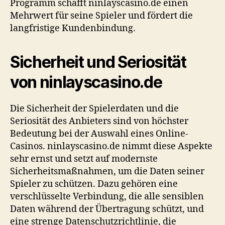
Programm schafft ninlayscasino.de einen
Mehrwert für seine Spieler und fördert die
langfristige Kundenbindung.
Sicherheit und Seriosität
von ninlayscasino.de
Die Sicherheit der Spielerdaten und die
Seriosität des Anbieters sind von höchster
Bedeutung bei der Auswahl eines Online-
Casinos. ninlayscasino.de nimmt diese Aspekte
sehr ernst und setzt auf modernste
Sicherheitsmaßnahmen, um die Daten seiner
Spieler zu schützen. Dazu gehören eine
verschlüsselte Verbindung, die alle sensiblen
Daten während der Übertragung schützt, und
eine strenge Datenschutzrichtlinie, die