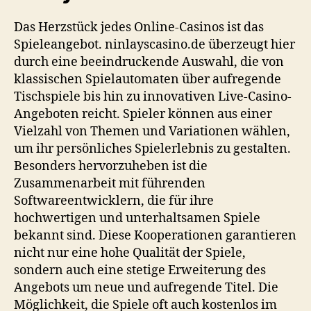
Das Herzstück jedes Online-Casinos ist das
Spieleangebot. ninlayscasino.de überzeugt hier
durch eine beeindruckende Auswahl, die von
klassischen Spielautomaten über aufregende
Tischspiele bis hin zu innovativen Live-Casino-
Angeboten reicht. Spieler können aus einer
Vielzahl von Themen und Variationen wählen,
um ihr persönliches Spielerlebnis zu gestalten.
Besonders hervorzuheben ist die
Zusammenarbeit mit führenden
Softwareentwicklern, die für ihre
hochwertigen und unterhaltsamen Spiele
bekannt sind. Diese Kooperationen garantieren
nicht nur eine hohe Qualität der Spiele,
sondern auch eine stetige Erweiterung des
Angebots um neue und aufregende Titel. Die
Möglichkeit, die Spiele oft auch kostenlos im