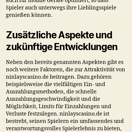
auch für mobile Geräte optimiert, so dass
Spieler auch unterwegs ihre Lieblingsspiele
genießen können.
Zusätzliche Aspekte und
zukünftige Entwicklungen
Neben den bereits genannten Aspekten gibt es
noch weitere Faktoren, die zur Attraktivität von
ninlayscasino.de beitragen. Dazu gehören
beispielsweise die vielfältigen Ein- und
Auszahlungsmethoden, die schnelle
Auszahlungsgeschwindigkeit und die
Möglichkeit, Limits für Einzahlungen und
Verluste festzulegen. ninlayscasino.de ist
bestrebt, seinen Spielern ein umfassendes und
verantwortungsvolles Spielerlebnis zu bieten,