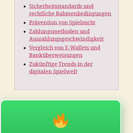
Sicherheitsstandards und
rechtliche Rahmenbedingungen
Prävention von Spielsucht
Zahlungsmethoden und
Auszahlungsgeschwindigkeit
Vergleich von E-Wallets und
Banküberweisungen
Zukünftige Trends in der
digitalen Spielwelt