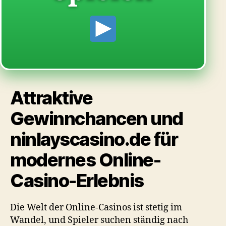
Attraktive
Gewinnchancen und
ninlayscasino.de für
modernes Online-
Casino-Erlebnis
Die Welt der Online-Casinos ist stetig im
Wandel, und Spieler suchen ständig nach