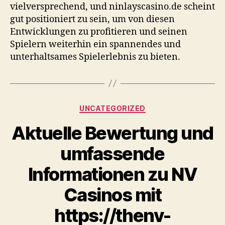
vielversprechend, und ninlayscasino.de scheint
gut positioniert zu sein, um von diesen
Entwicklungen zu profitieren und seinen
Spielern weiterhin ein spannendes und
unterhaltsames Spielerlebnis zu bieten.
Categories
UNCATEGORIZED
Aktuelle Bewertung und
umfassende
Informationen zu NV
Casinos mit
https://thenv-