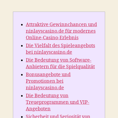
Attraktive
Gewinnchancen
und
ninlayscasino.de
Attraktive Gewinnchancen und
für
modernes
ninlayscasino.de für modernes
Online-
Online-Casino-Erlebnis
Casino-
Die Vielfalt des Spieleangebots
Erlebnis
bei ninlayscasino.de
Die Bedeutung von Software-
Anbietern für die Spielqualität
Bonusangebote und
Promotionen bei
ninlayscasino.de
Die Bedeutung von
Treueprogrammen und VIP-
Angeboten
Sicherheit und Seriosität von