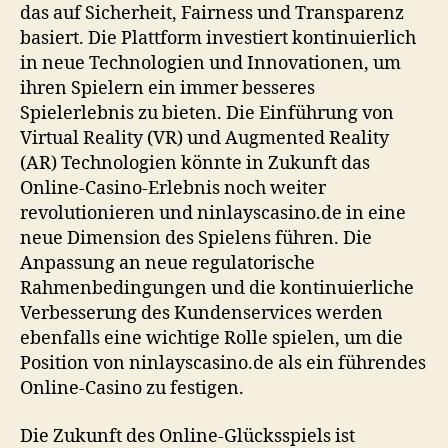
das auf Sicherheit, Fairness und Transparenz
basiert. Die Plattform investiert kontinuierlich
in neue Technologien und Innovationen, um
ihren Spielern ein immer besseres
Spielerlebnis zu bieten. Die Einführung von
Virtual Reality (VR) und Augmented Reality
(AR) Technologien könnte in Zukunft das
Online-Casino-Erlebnis noch weiter
revolutionieren und ninlayscasino.de in eine
neue Dimension des Spielens führen. Die
Anpassung an neue regulatorische
Rahmenbedingungen und die kontinuierliche
Verbesserung des Kundenservices werden
ebenfalls eine wichtige Rolle spielen, um die
Position von ninlayscasino.de als ein führendes
Online-Casino zu festigen.
Die Zukunft des Online-Glücksspiels ist