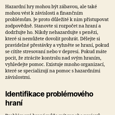
Hazardní hry mohou být zábavou, ale také
mohou vést k závislosti a finančním
problémům. Je proto důležité k nim přistupovat
zodpovědně. Stanovte si rozpočet na hraní a
dodržujte ho. Nikdy nehazardujte s penězi,
které si nemůžete dovolit prohrát. Dělejte si
pravidelné přestávky a vyhněte se hraní, pokud
se cítíte stresovaní nebo v depresi. Pokud máte
pocit, že ztrácíte kontrolu nad svým hraním,
vyhledejte pomoc. Existuje mnoho organizací,
které se specializují na pomoc s hazardními
závislostmi.
Identifikace problémového
hraní