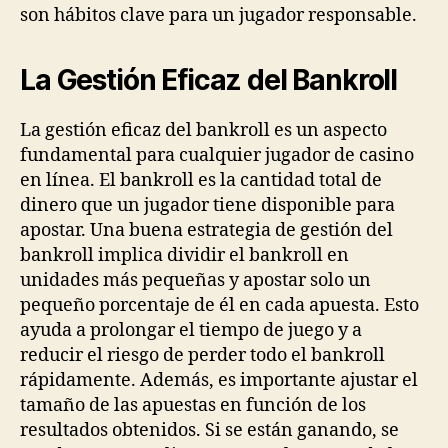
son hábitos clave para un jugador responsable.
La Gestión Eficaz del Bankroll
La gestión eficaz del bankroll es un aspecto
fundamental para cualquier jugador de casino
en línea. El bankroll es la cantidad total de
dinero que un jugador tiene disponible para
apostar. Una buena estrategia de gestión del
bankroll implica dividir el bankroll en
unidades más pequeñas y apostar solo un
pequeño porcentaje de él en cada apuesta. Esto
ayuda a prolongar el tiempo de juego y a
reducir el riesgo de perder todo el bankroll
rápidamente. Además, es importante ajustar el
tamaño de las apuestas en función de los
resultados obtenidos. Si se están ganando, se