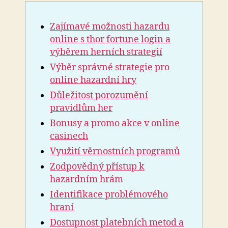
hazardu
online
Zajímavé možnosti hazardu
s
thor
online s thor fortune login a
fortune
výběrem herních strategií
login
Výběr správné strategie pro
a
online hazardní hry
výběrem
herních
Důležitost porozumění
strategií
pravidlům her
Bonusy a promo akce v online
casinech
Využití věrnostních programů
Zodpovědný přístup k
hazardním hrám
Identifikace problémového
hraní
Dostupnost platebních metod a