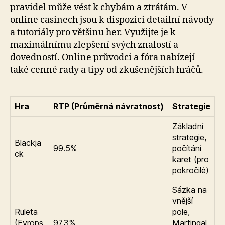
pravidel může vést k chybám a ztrátám. V
online casinech jsou k dispozici detailní návody
a tutoriály pro většinu her. Využijte je k
maximálnímu zlepšení svých znalostí a
dovedností. Online průvodci a fóra nabízejí
také cenné rady a tipy od zkušenějších hráčů.
Hra
RTP (Průměrná návratnost)
Strategie
Základní
strategie,
Blackja
99.5%
počítání
ck
karet (pro
pokročilé)
Sázka na
vnější
Ruleta
pole,
(Evrops
97.3%
Martingal