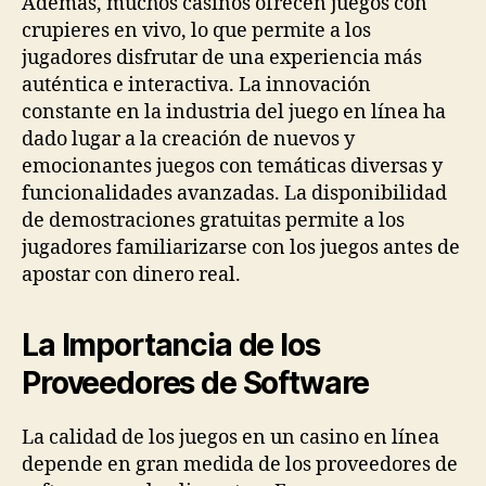
Además, muchos casinos ofrecen juegos con
crupieres en vivo, lo que permite a los
jugadores disfrutar de una experiencia más
auténtica e interactiva. La innovación
constante en la industria del juego en línea ha
dado lugar a la creación de nuevos y
emocionantes juegos con temáticas diversas y
funcionalidades avanzadas. La disponibilidad
de demostraciones gratuitas permite a los
jugadores familiarizarse con los juegos antes de
apostar con dinero real.
La Importancia de los
Proveedores de Software
La calidad de los juegos en un casino en línea
depende en gran medida de los proveedores de