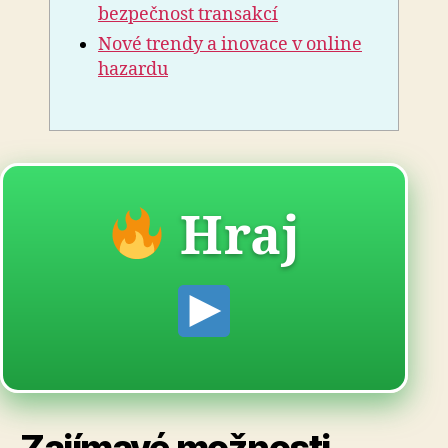
bezpečnost transakcí
Nové trendy a inovace v online
hazardu
Hraj
Zajímavé možnosti