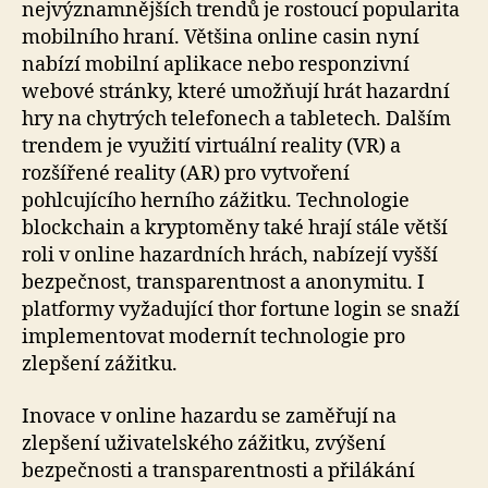
nejvýznamnějších trendů je rostoucí popularita
mobilního hraní. Většina online casin nyní
nabízí mobilní aplikace nebo responzivní
webové stránky, které umožňují hrát hazardní
hry na chytrých telefonech a tabletech. Dalším
trendem je využití virtuální reality (VR) a
rozšířené reality (AR) pro vytvoření
pohlcujícího herního zážitku. Technologie
blockchain a kryptoměny také hrají stále větší
roli v online hazardních hrách, nabízejí vyšší
bezpečnost, transparentnost a anonymitu. I
platformy vyžadující thor fortune login se snaží
implementovat modernít technologie pro
zlepšení zážitku.
Inovace v online hazardu se zaměřují na
zlepšení uživatelského zážitku, zvýšení
bezpečnosti a transparentnosti a přilákání