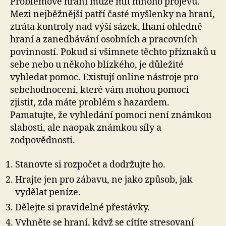
Problémové hraní může mít mnoho projevů.
Mezi nejběžnější patří časté myšlenky na hraní,
ztráta kontroly nad výší sázek, lhaní ohledně
hraní a zanedbávání osobních a pracovních
povinností. Pokud si všimnete těchto příznaků u
sebe nebo u někoho blízkého, je důležité
vyhledat pomoc. Existují online nástroje pro
sebehodnocení, které vám mohou pomoci
zjistit, zda máte problém s hazardem.
Pamatujte, že vyhledání pomoci není známkou
slabosti, ale naopak známkou síly a
zodpovědnosti.
Stanovte si rozpočet a dodržujte ho.
Hrajte jen pro zábavu, ne jako způsob, jak
vydělat peníze.
Dělejte si pravidelné přestávky.
Vyhněte se hraní, když se cítíte stresovaní