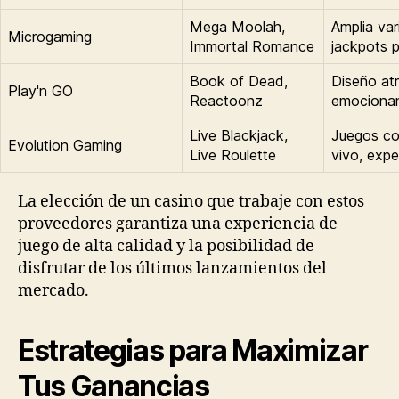
Mega Moolah,
Amplia var
Microgaming
Immortal Romance
jackpots 
Book of Dead,
Diseño atr
Play'n GO
Reactoonz
emociona
Live Blackjack,
Juegos co
Evolution Gaming
Live Roulette
vivo, expe
La elección de un casino que trabaje con estos
proveedores garantiza una experiencia de
juego de alta calidad y la posibilidad de
disfrutar de los últimos lanzamientos del
mercado.
Estrategias para Maximizar
Tus Ganancias