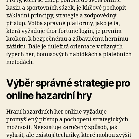
Pro ty, kteří se chtějí ponořit do světa online
kasin a sportovních sázek, je klíčové pochopit
základní principy, strategie a zodpovědný
přístup. Volba správné platformy, jako je ta,
která vyžaduje thor fortune login, je prvním
krokem k bezpečnému a zábavnému hernímu
zážitku. Dále je důležitá orientace v různých
typech her, bonusových nabídkách a platebních
metodách.
Výběr správné strategie pro
online hazardní hry
Hraní hazardních her online vyžaduje
promyšlený přístup a pochopení strategických
možností. Neexistuje zaručený způsob, jak
vyhrát, ale existují techniky, které mohou zvýšit