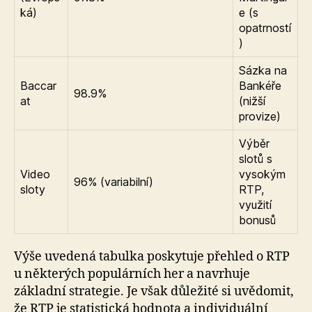
ká)
e (s
opatrností
)
Sázka na
Baccar
Bankéře
98.9%
at
(nižší
provize)
Výběr
slotů s
Video
vysokým
96% (variabilní)
sloty
RTP,
využití
bonusů
Výše uvedená tabulka poskytuje přehled o RTP
u některých populárních her a navrhuje
základní strategie. Je však důležité si uvědomit,
že RTP je statistická hodnota a individuální