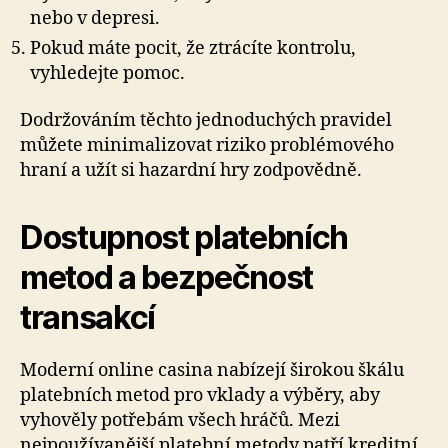
nebo v depresi.
Pokud máte pocit, že ztrácíte kontrolu,
vyhledejte pomoc.
Dodržováním těchto jednoduchých pravidel
můžete minimalizovat riziko problémového
hraní a užít si hazardní hry zodpovědně.
Dostupnost platebních
metod a bezpečnost
transakcí
Moderní online casina nabízejí širokou škálu
platebních metod pro vklady a výběry, aby
vyhověly potřebám všech hráčů. Mezi
nejpoužívanější platební metody patří kreditní