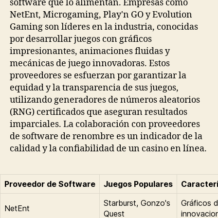
software que lo alimentan. Empresas como
NetEnt, Microgaming, Play'n GO y Evolution
Gaming son líderes en la industria, conocidas
por desarrollar juegos con gráficos
impresionantes, animaciones fluidas y
mecánicas de juego innovadoras. Estos
proveedores se esfuerzan por garantizar la
equidad y la transparencia de sus juegos,
utilizando generadores de números aleatorios
(RNG) certificados que aseguran resultados
imparciales. La colaboración con proveedores
de software de renombre es un indicador de la
calidad y la confiabilidad de un casino en línea.
Proveedor de Software
Juegos Populares
Caracterí
Starburst, Gonzo's
Gráficos d
NetEnt
Quest
innovacion