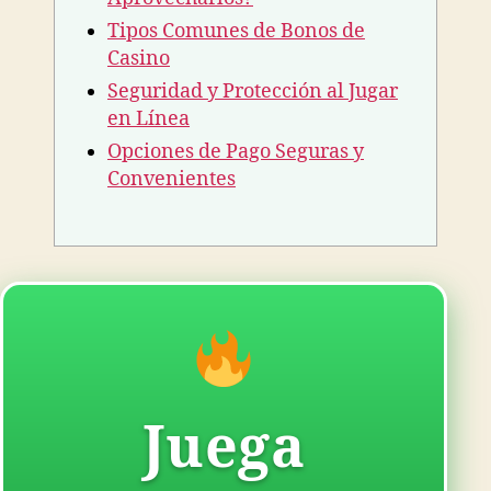
Tipos Comunes de Bonos de
Casino
Seguridad y Protección al Jugar
en Línea
Opciones de Pago Seguras y
Convenientes
Juega