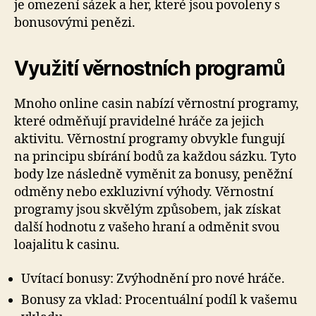
je omezení sázek a her, které jsou povoleny s
bonusovými penězi.
Využití věrnostních programů
Mnoho online casin nabízí věrnostní programy,
které odměňují pravidelné hráče za jejich
aktivitu. Věrnostní programy obvykle fungují
na principu sbírání bodů za každou sázku. Tyto
body lze následně vyměnit za bonusy, peněžní
odměny nebo exkluzivní výhody. Věrnostní
programy jsou skvělým způsobem, jak získat
další hodnotu z vašeho hraní a odměnit svou
loajalitu k casinu.
Uvítací bonusy: Zvýhodnění pro nové hráče.
Bonusy za vklad: Procentuální podíl k vašemu