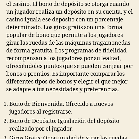
el casino. El bono de depósito se otorga cuando
un jugador realiza un depósito en su cuenta, y el
casino iguala ese depósito con un porcentaje
determinado. Los giros gratis son una forma
popular de bono que permite a los jugadores
girar las ruedas de las máquinas tragamonedas
de forma gratuita. Los programas de fidelidad
recompensan a los jugadores por su lealtad,
ofreciéndoles puntos que se pueden canjear por
bonos o premios. Es importante comparar los
diferentes tipos de bonos y elegir el que mejor
se adapte a tus necesidades y preferencias.
Bono de Bienvenida: Ofrecido a nuevos
jugadores al registrarse.
Bono de Depósito: Igualación del depósito
realizado por el jugador.
Giros Gratis: Oportunidad de girar las ruedas