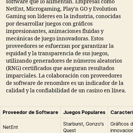
software que lo alimentan. Empresas como
NetEnt, Microgaming, Play'n GO y Evolution
Gaming son líderes en la industria, conocidas
por desarrollar juegos con gráficos
impresionantes, animaciones fluidas y
mecánicas de juego innovadoras. Estos
proveedores se esfuerzan por garantizar la
equidad y la transparencia de sus juegos,
utilizando generadores de números aleatorios
(RNG) certificados que aseguran resultados
imparciales. La colaboración con proveedores
de software de renombre es un indicador de la
calidad y la confiabilidad de un casino en línea.
Proveedor de Software
Juegos Populares
Caracterí
Starburst, Gonzo's
Gráficos d
NetEnt
Quest
innovacion