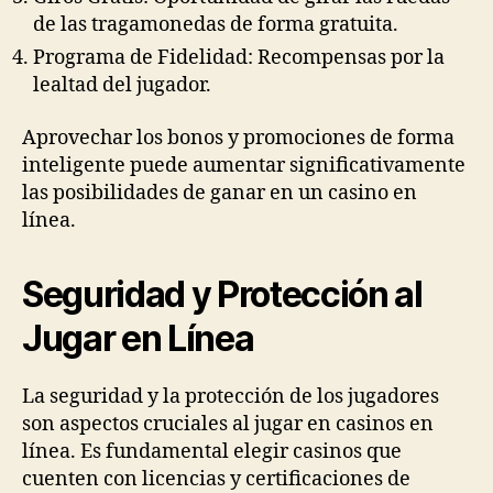
de las tragamonedas de forma gratuita.
Programa de Fidelidad: Recompensas por la
lealtad del jugador.
Aprovechar los bonos y promociones de forma
inteligente puede aumentar significativamente
las posibilidades de ganar en un casino en
línea.
Seguridad y Protección al
Jugar en Línea
La seguridad y la protección de los jugadores
son aspectos cruciales al jugar en casinos en
línea. Es fundamental elegir casinos que
cuenten con licencias y certificaciones de