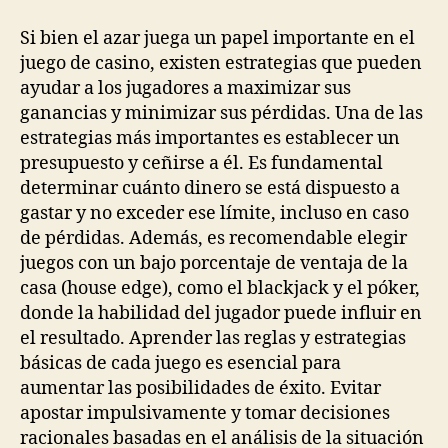
Si bien el azar juega un papel importante en el
juego de casino, existen estrategias que pueden
ayudar a los jugadores a maximizar sus
ganancias y minimizar sus pérdidas. Una de las
estrategias más importantes es establecer un
presupuesto y ceñirse a él. Es fundamental
determinar cuánto dinero se está dispuesto a
gastar y no exceder ese límite, incluso en caso
de pérdidas. Además, es recomendable elegir
juegos con un bajo porcentaje de ventaja de la
casa (house edge), como el blackjack y el póker,
donde la habilidad del jugador puede influir en
el resultado. Aprender las reglas y estrategias
básicas de cada juego es esencial para
aumentar las posibilidades de éxito. Evitar
apostar impulsivamente y tomar decisiones
racionales basadas en el análisis de la situación