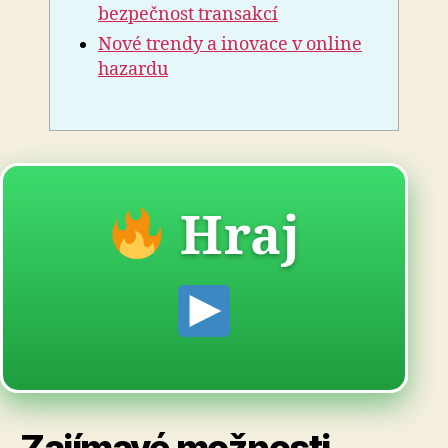
bezpečnost transakcí
Nové trendy a inovace v online
hazardu
Hraj
Zajímavé možnosti