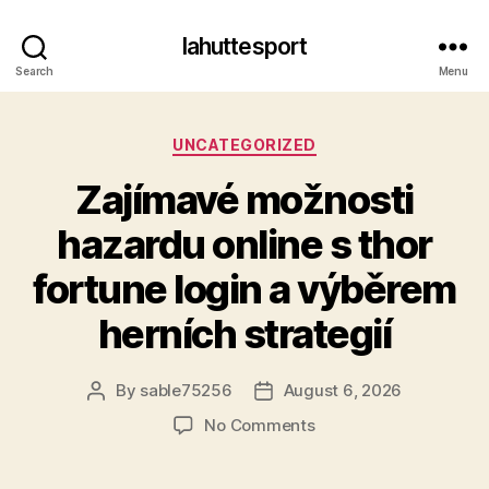
lahuttesport
Search
Menu
Categories
UNCATEGORIZED
Zajímavé možnosti
hazardu online s thor
fortune login a výběrem
herních strategií
By
sable75256
August 6, 2026
Post
Post
author
date
on
No Comments
Zajímavé
možnosti