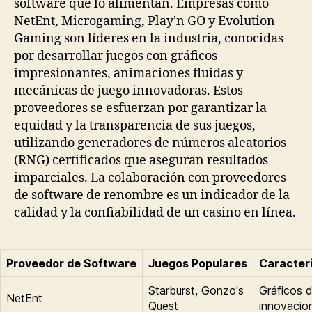
software que lo alimentan. Empresas como
NetEnt, Microgaming, Play'n GO y Evolution
Gaming son líderes en la industria, conocidas
por desarrollar juegos con gráficos
impresionantes, animaciones fluidas y
mecánicas de juego innovadoras. Estos
proveedores se esfuerzan por garantizar la
equidad y la transparencia de sus juegos,
utilizando generadores de números aleatorios
(RNG) certificados que aseguran resultados
imparciales. La colaboración con proveedores
de software de renombre es un indicador de la
calidad y la confiabilidad de un casino en línea.
Proveedor de Software
Juegos Populares
Caracterí
Starburst, Gonzo's
Gráficos d
NetEnt
Quest
innovacion