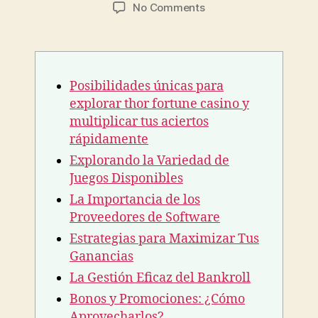
author
date
on
No Comments
Posibilidades
únicas
para
explorar
Posibilidades únicas para
thor
fortune
explorar thor fortune casino y
casino
multiplicar tus aciertos
y
rápidamente
multiplicar
Explorando la Variedad de
tus
Juegos Disponibles
aciertos
rápidamente
La Importancia de los
Proveedores de Software
Estrategias para Maximizar Tus
Ganancias
La Gestión Eficaz del Bankroll
Bonos y Promociones: ¿Cómo
Aprovecharlos?