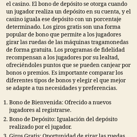
el casino. El bono de depósito se otorga cuando
un jugador realiza un depósito en su cuenta, y el
casino iguala ese depósito con un porcentaje
determinado. Los giros gratis son una forma
popular de bono que permite a los jugadores
girar las ruedas de las máquinas tragamonedas
de forma gratuita. Los programas de fidelidad
recompensan a los jugadores por su lealtad,
ofreciéndoles puntos que se pueden canjear por
bonos o premios. Es importante comparar los
diferentes tipos de bonos y elegir el que mejor
se adapte a tus necesidades y preferencias.
Bono de Bienvenida: Ofrecido a nuevos
jugadores al registrarse.
Bono de Depósito: Igualación del depósito
realizado por el jugador.
Giros Gratis: Oportunidad de girar las ruedas