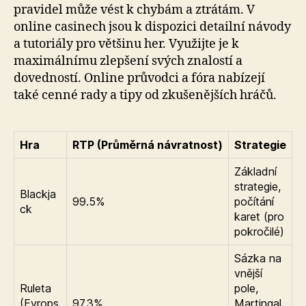
pravidel může vést k chybám a ztrátám. V
online casinech jsou k dispozici detailní návody
a tutoriály pro většinu her. Využijte je k
maximálnímu zlepšení svých znalostí a
dovedností. Online průvodci a fóra nabízejí
také cenné rady a tipy od zkušenějších hráčů.
Hra
RTP (Průměrná návratnost)
Strategie
Základní
strategie,
Blackja
99.5%
počítání
ck
karet (pro
pokročilé)
Sázka na
vnější
Ruleta
pole,
(Evrops
97.3%
Martingal