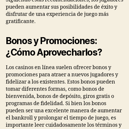
pueden aumentar sus posibilidades de éxito y
disfrutar de una experiencia de juego más
gratificante.
Bonos y Promociones:
¿Cómo Aprovecharlos?
Los casinos en línea suelen ofrecer bonos y
promociones para atraer a nuevos jugadores y
fidelizar a los existentes. Estos bonos pueden
tomar diferentes formas, como bonos de
bienvenida, bonos de depósito, giros gratis o
programas de fidelidad. Si bien los bonos
pueden ser una excelente manera de aumentar
el bankroll y prolongar el tiempo de juego, es
importante leer cuidadosamente los términos y