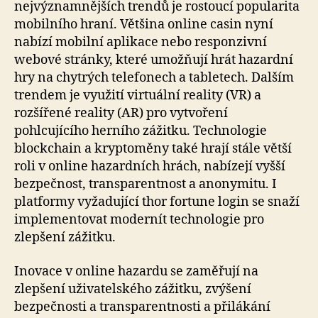
nejvýznamnějších trendů je rostoucí popularita
mobilního hraní. Většina online casin nyní
nabízí mobilní aplikace nebo responzivní
webové stránky, které umožňují hrát hazardní
hry na chytrých telefonech a tabletech. Dalším
trendem je využití virtuální reality (VR) a
rozšířené reality (AR) pro vytvoření
pohlcujícího herního zážitku. Technologie
blockchain a kryptoměny také hrají stále větší
roli v online hazardních hrách, nabízejí vyšší
bezpečnost, transparentnost a anonymitu. I
platformy vyžadující thor fortune login se snaží
implementovat modernít technologie pro
zlepšení zážitku.
Inovace v online hazardu se zaměřují na
zlepšení uživatelského zážitku, zvýšení
bezpečnosti a transparentnosti a přilákání