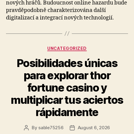
nových hráčů. Budoucnost online hazardu bude
pravděpodobně charakterizována další
digitalizací a integrací nových technologií.
Categories
UNCATEGORIZED
Posibilidades únicas
para explorar thor
fortune casino y
multiplicar tus aciertos
rápidamente
By
sable75256
August 6, 2026
Post
Post