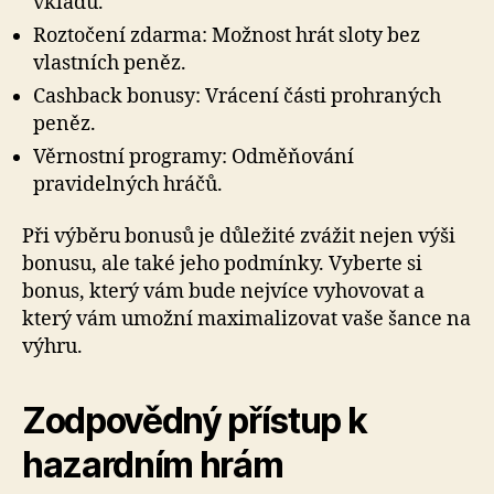
vkladu.
Roztočení zdarma: Možnost hrát sloty bez
vlastních peněz.
Cashback bonusy: Vrácení části prohraných
peněz.
Věrnostní programy: Odměňování
pravidelných hráčů.
Při výběru bonusů je důležité zvážit nejen výši
bonusu, ale také jeho podmínky. Vyberte si
bonus, který vám bude nejvíce vyhovovat a
který vám umožní maximalizovat vaše šance na
výhru.
Zodpovědný přístup k
hazardním hrám