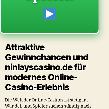
Attraktive
Gewinnchancen und
ninlayscasino.de für
modernes Online-
Casino-Erlebnis
Die Welt der Online-Casinos ist stetig im
Wandel, und Spieler suchen ständig nach