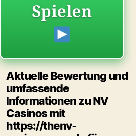
Spielen
Aktuelle Bewertung und
umfassende
Informationen zu NV
Casinos mit
https://thenv-