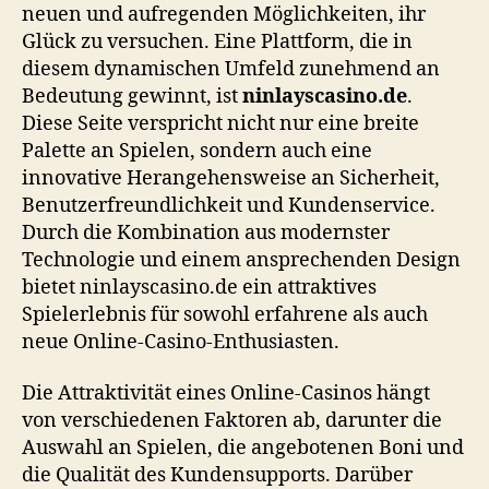
neuen und aufregenden Möglichkeiten, ihr
Glück zu versuchen. Eine Plattform, die in
diesem dynamischen Umfeld zunehmend an
Bedeutung gewinnt, ist
ninlayscasino.de
.
Diese Seite verspricht nicht nur eine breite
Palette an Spielen, sondern auch eine
innovative Herangehensweise an Sicherheit,
Benutzerfreundlichkeit und Kundenservice.
Durch die Kombination aus modernster
Technologie und einem ansprechenden Design
bietet ninlayscasino.de ein attraktives
Spielerlebnis für sowohl erfahrene als auch
neue Online-Casino-Enthusiasten.
Die Attraktivität eines Online-Casinos hängt
von verschiedenen Faktoren ab, darunter die
Auswahl an Spielen, die angebotenen Boni und
die Qualität des Kundensupports. Darüber