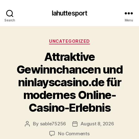
lahuttesport
Search
Menu
Categories
UNCATEGORIZED
Attraktive
Gewinnchancen und
ninlayscasino.de für
modernes Online-
Casino-Erlebnis
By
sable75256
August 8, 2026
Post
Post
author
date
on
No Comments