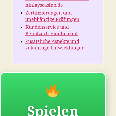
ninlayscasino.de
Zertifizierungen und
unabhängige Prüfungen
Kundenservice und
Benutzerfreundlichkeit
Zusätzliche Aspekte und
zukünftige Entwicklungen
Spielen