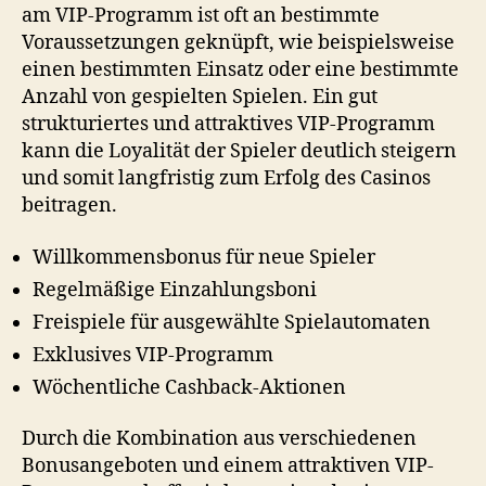
am VIP-Programm ist oft an bestimmte
Voraussetzungen geknüpft, wie beispielsweise
einen bestimmten Einsatz oder eine bestimmte
Anzahl von gespielten Spielen. Ein gut
strukturiertes und attraktives VIP-Programm
kann die Loyalität der Spieler deutlich steigern
und somit langfristig zum Erfolg des Casinos
beitragen.
Willkommensbonus für neue Spieler
Regelmäßige Einzahlungsboni
Freispiele für ausgewählte Spielautomaten
Exklusives VIP-Programm
Wöchentliche Cashback-Aktionen
Durch die Kombination aus verschiedenen
Bonusangeboten und einem attraktiven VIP-