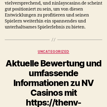
vielversprechend, und ninlayscasino.de scheint
gut positioniert zu sein, um von diesen
Entwicklungen zu profitieren und seinen
Spielern weiterhin ein spannendes und
unterhaltsames Spielerlebnis zu bieten.
Categories
UNCATEGORIZED
Aktuelle Bewertung und
umfassende
Informationen zu NV
Casinos mit
https://thenv-