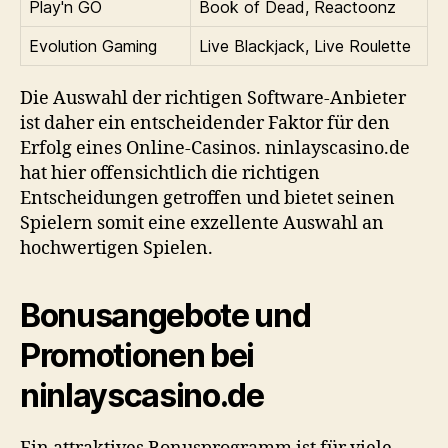
Play'n GO
Book of Dead, Reactoonz
Evolution Gaming
Live Blackjack, Live Roulette
Die Auswahl der richtigen Software-Anbieter
ist daher ein entscheidender Faktor für den
Erfolg eines Online-Casinos. ninlayscasino.de
hat hier offensichtlich die richtigen
Entscheidungen getroffen und bietet seinen
Spielern somit eine exzellente Auswahl an
hochwertigen Spielen.
Bonusangebote und
Promotionen bei
ninlayscasino.de