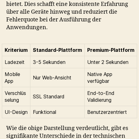
bietet. Dies schafft eine konsistente Erfahrung
über alle Geräte hinweg und reduziert die
Fehlerquote bei der Ausführung der
Anwendungen.
Kriterium
Standard-Plattform
Premium-Plattform
Ladezeit
3-5 Sekunden
Unter 2 Sekunden
Mobile
Native App
Nur Web-Ansicht
App
verfügbar
Verschlüs
End-to-End
SSL Standard
selung
Validierung
UI-Design
Funktional
Benutzerzentriert
Wie die obige Darstellung verdeutlicht, gibt es
signifikante Unterschiede in der technischen