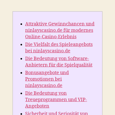
Attraktive
Gewinnchancen
und
ninlayscasino.de
Attraktive Gewinnchancen und
für
modernes
ninlayscasino.de für modernes
Online-
Online-Casino-Erlebnis
Casino-
Die Vielfalt des Spieleangebots
Erlebnis
bei ninlayscasino.de
Die Bedeutung von Software-
Anbietern für die Spielqualität
Bonusangebote und
Promotionen bei
ninlayscasino.de
Die Bedeutung von
Treueprogrammen und VIP-
Angeboten
Sicherheit und Seriosität von