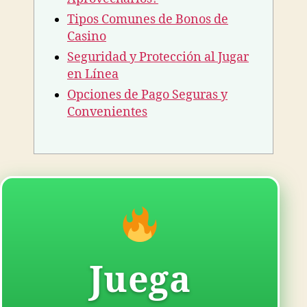
Tipos Comunes de Bonos de
Casino
Seguridad y Protección al Jugar
en Línea
Opciones de Pago Seguras y
Convenientes
Juega