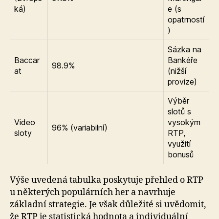
ká)
e (s
opatrností
)
Sázka na
Baccar
Bankéře
98.9%
at
(nižší
provize)
Výběr
slotů s
Video
vysokým
96% (variabilní)
sloty
RTP,
využití
bonusů
Výše uvedená tabulka poskytuje přehled o RTP
u některých populárních her a navrhuje
základní strategie. Je však důležité si uvědomit,
že RTP je statistická hodnota a individuální