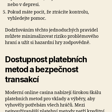
nebo v depresi.
Pokud máte pocit, že ztrácíte kontrolu,
vyhledejte pomoc.
Dodržováním těchto jednoduchých pravidel
můžete minimalizovat riziko problémového
hraní a užít si hazardní hry zodpovědně.
Dostupnost platebních
metod a bezpečnost
transakcí
Moderní online casina nabízejí širokou škálu
platebních metod pro vklady a výběry, aby
vyhověly potřebám všech hráčů. Mezi
nejpoužívanější platební metody patří kreditní