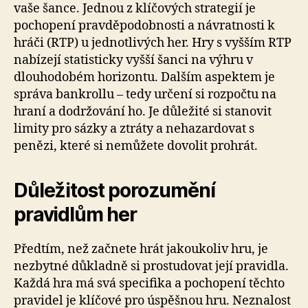
vaše šance. Jednou z klíčových strategií je
pochopení pravděpodobnosti a návratnosti k
hráči (RTP) u jednotlivých her. Hry s vyšším RTP
nabízejí statisticky vyšší šanci na výhru v
dlouhodobém horizontu. Dalším aspektem je
správa bankrollu – tedy určení si rozpočtu na
hraní a dodržování ho. Je důležité si stanovit
limity pro sázky a ztráty a nehazardovat s
penězi, které si nemůžete dovolit prohrát.
Důležitost porozumění
pravidlům her
Předtím, než začnete hrát jakoukoliv hru, je
nezbytné důkladně si prostudovat její pravidla.
Každá hra má svá specifika a pochopení těchto
pravidel je klíčové pro úspěšnou hru. Neznalost