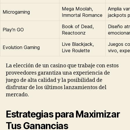
Mega Moolah,
Amplia var
Microgaming
Immortal Romance
jackpots 
Book of Dead,
Diseño atr
Play'n GO
Reactoonz
emociona
Live Blackjack,
Juegos co
Evolution Gaming
Live Roulette
vivo, expe
La elección de un casino que trabaje con estos
proveedores garantiza una experiencia de
juego de alta calidad y la posibilidad de
disfrutar de los últimos lanzamientos del
mercado.
Estrategias para Maximizar
Tus Ganancias