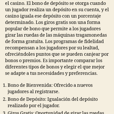
el casino. El bono de depósito se otorga cuando
un jugador realiza un depósito en su cuenta, y el
casino iguala ese depósito con un porcentaje
determinado. Los giros gratis son una forma
popular de bono que permite a los jugadores
girar las ruedas de las máquinas tragamonedas
de forma gratuita. Los programas de fidelidad
recompensan a los jugadores por su lealtad,
ofreciéndoles puntos que se pueden canjear por
bonos o premios. Es importante comparar los
diferentes tipos de bonos y elegir el que mejor
se adapte a tus necesidades y preferencias.
Bono de Bienvenida: Ofrecido a nuevos
jugadores al registrarse.
Bono de Depósito: Igualación del depósito
realizado por el jugador.
Giros Gratis: Oportunidad de girar las ruedas