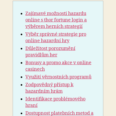
hazardu
online
Zajímavé možnosti hazardu
s
thor
online s thor fortune login a
fortune
výběrem herních strategií
login
Výběr správné strategie pro
a
online hazardní hry
výběrem
herních
Důležitost porozumění
strategií
pravidlům her
Bonusy a promo akce v online
casinech
Využití věrnostních programů
Zodpovědný přístup k
hazardním hrám
Identifikace problémového
hraní
Dostupnost platebních metod a