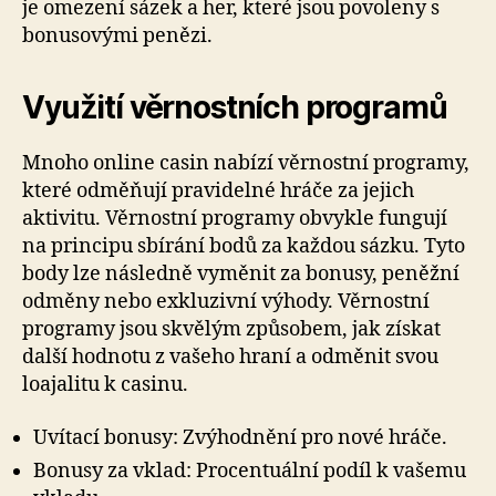
je omezení sázek a her, které jsou povoleny s
bonusovými penězi.
Využití věrnostních programů
Mnoho online casin nabízí věrnostní programy,
které odměňují pravidelné hráče za jejich
aktivitu. Věrnostní programy obvykle fungují
na principu sbírání bodů za každou sázku. Tyto
body lze následně vyměnit za bonusy, peněžní
odměny nebo exkluzivní výhody. Věrnostní
programy jsou skvělým způsobem, jak získat
další hodnotu z vašeho hraní a odměnit svou
loajalitu k casinu.
Uvítací bonusy: Zvýhodnění pro nové hráče.
Bonusy za vklad: Procentuální podíl k vašemu