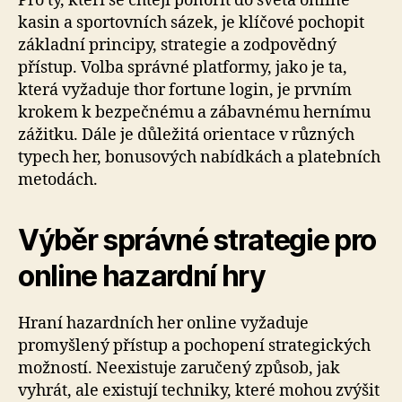
Pro ty, kteří se chtějí ponořit do světa online
kasin a sportovních sázek, je klíčové pochopit
základní principy, strategie a zodpovědný
přístup. Volba správné platformy, jako je ta,
která vyžaduje thor fortune login, je prvním
krokem k bezpečnému a zábavnému hernímu
zážitku. Dále je důležitá orientace v různých
typech her, bonusových nabídkách a platebních
metodách.
Výběr správné strategie pro
online hazardní hry
Hraní hazardních her online vyžaduje
promyšlený přístup a pochopení strategických
možností. Neexistuje zaručený způsob, jak
vyhrát, ale existují techniky, které mohou zvýšit