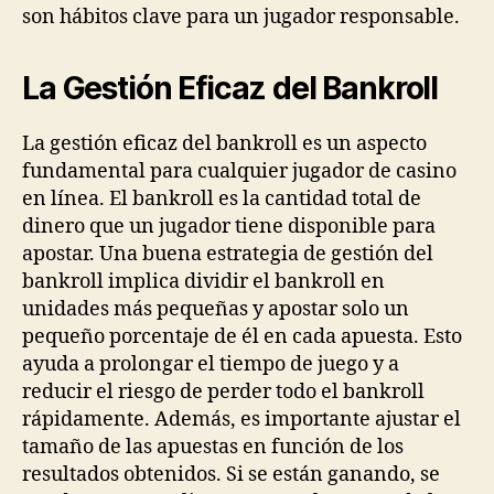
son hábitos clave para un jugador responsable.
La Gestión Eficaz del Bankroll
La gestión eficaz del bankroll es un aspecto
fundamental para cualquier jugador de casino
en línea. El bankroll es la cantidad total de
dinero que un jugador tiene disponible para
apostar. Una buena estrategia de gestión del
bankroll implica dividir el bankroll en
unidades más pequeñas y apostar solo un
pequeño porcentaje de él en cada apuesta. Esto
ayuda a prolongar el tiempo de juego y a
reducir el riesgo de perder todo el bankroll
rápidamente. Además, es importante ajustar el
tamaño de las apuestas en función de los
resultados obtenidos. Si se están ganando, se