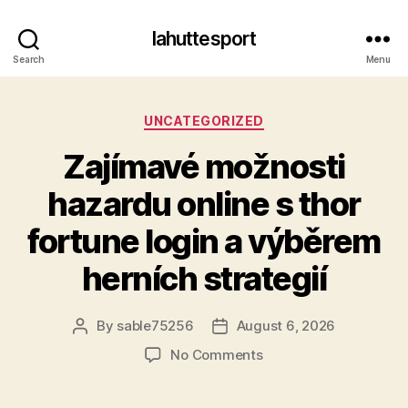
lahuttesport
Search
Menu
Categories
UNCATEGORIZED
Zajímavé možnosti
hazardu online s thor
fortune login a výběrem
herních strategií
By
sable75256
August 6, 2026
Post
Post
author
date
on
No Comments
Zajímavé
možnosti