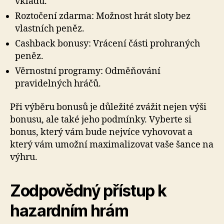
vkladu.
Roztočení zdarma: Možnost hrát sloty bez
vlastních peněz.
Cashback bonusy: Vrácení části prohraných
peněz.
Věrnostní programy: Odměňování
pravidelných hráčů.
Při výběru bonusů je důležité zvážit nejen výši
bonusu, ale také jeho podmínky. Vyberte si
bonus, který vám bude nejvíce vyhovovat a
který vám umožní maximalizovat vaše šance na
výhru.
Zodpovědný přístup k
hazardním hrám