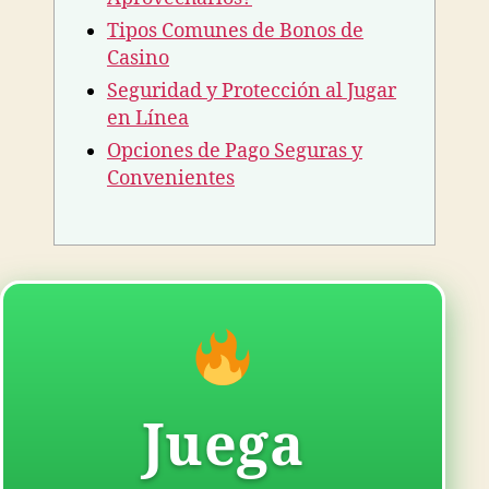
Tipos Comunes de Bonos de
Casino
Seguridad y Protección al Jugar
en Línea
Opciones de Pago Seguras y
Convenientes
Juega