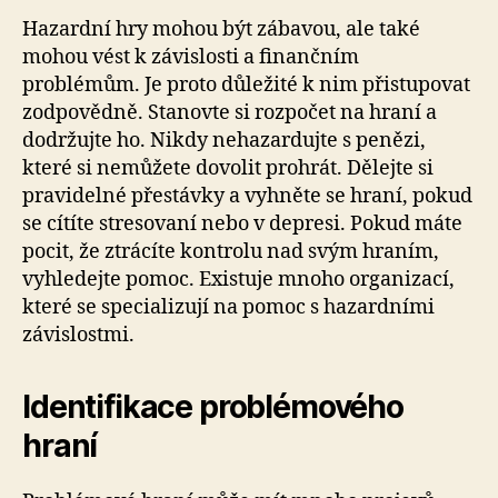
Hazardní hry mohou být zábavou, ale také
mohou vést k závislosti a finančním
problémům. Je proto důležité k nim přistupovat
zodpovědně. Stanovte si rozpočet na hraní a
dodržujte ho. Nikdy nehazardujte s penězi,
které si nemůžete dovolit prohrát. Dělejte si
pravidelné přestávky a vyhněte se hraní, pokud
se cítíte stresovaní nebo v depresi. Pokud máte
pocit, že ztrácíte kontrolu nad svým hraním,
vyhledejte pomoc. Existuje mnoho organizací,
které se specializují na pomoc s hazardními
závislostmi.
Identifikace problémového
hraní