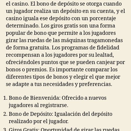
el casino. El bono de depósito se otorga cuando
un jugador realiza un depósito en su cuenta, y el
casino iguala ese depósito con un porcentaje
determinado. Los giros gratis son una forma
popular de bono que permite a los jugadores
girar las ruedas de las máquinas tragamonedas
de forma gratuita. Los programas de fidelidad
recompensan a los jugadores por su lealtad,
ofreciéndoles puntos que se pueden canjear por
bonos o premios. Es importante comparar los
diferentes tipos de bonos y elegir el que mejor
se adapte a tus necesidades y preferencias.
Bono de Bienvenida: Ofrecido a nuevos
jugadores al registrarse.
Bono de Depósito: Igualación del depósito
realizado por el jugador.
Giros Gratis: Oportunidad de girar las ruedas