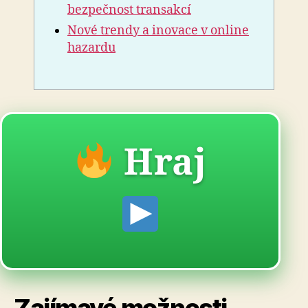
bezpečnost transakcí
Nové trendy a inovace v online
hazardu
Hraj
Zajímavé možnosti