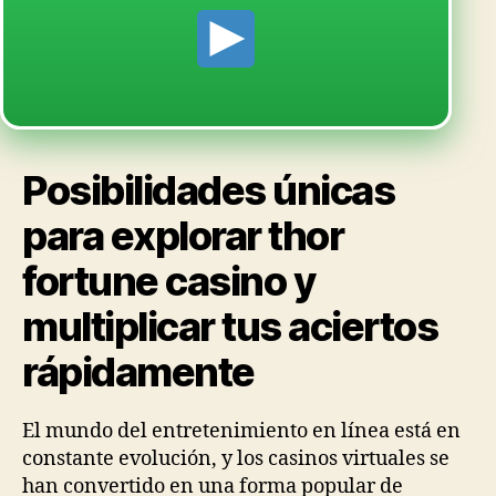
Posibilidades únicas
para explorar thor
fortune casino y
multiplicar tus aciertos
rápidamente
El mundo del entretenimiento en línea está en
constante evolución, y los casinos virtuales se
han convertido en una forma popular de