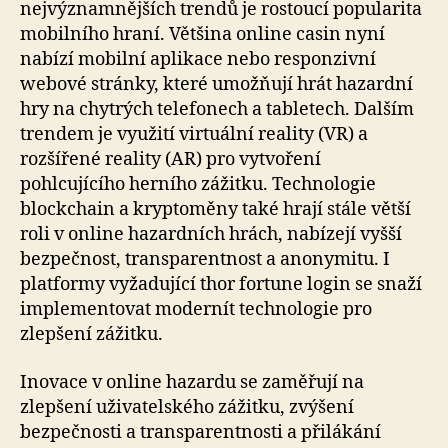
nejvýznamnějších trendů je rostoucí popularita
mobilního hraní. Většina online casin nyní
nabízí mobilní aplikace nebo responzivní
webové stránky, které umožňují hrát hazardní
hry na chytrých telefonech a tabletech. Dalším
trendem je využití virtuální reality (VR) a
rozšířené reality (AR) pro vytvoření
pohlcujícího herního zážitku. Technologie
blockchain a kryptoměny také hrají stále větší
roli v online hazardních hrách, nabízejí vyšší
bezpečnost, transparentnost a anonymitu. I
platformy vyžadující thor fortune login se snaží
implementovat modernít technologie pro
zlepšení zážitku.
Inovace v online hazardu se zaměřují na
zlepšení uživatelského zážitku, zvýšení
bezpečnosti a transparentnosti a přilákání