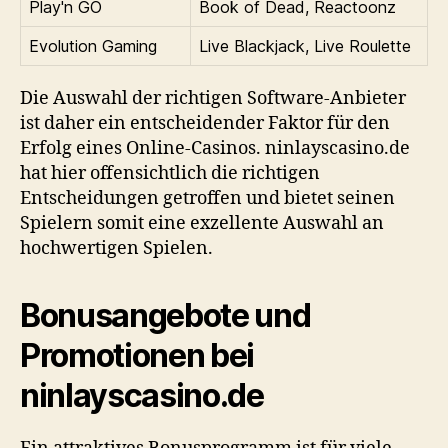
Play'n GO
Book of Dead, Reactoonz
Evolution Gaming
Live Blackjack, Live Roulette
Die Auswahl der richtigen Software-Anbieter
ist daher ein entscheidender Faktor für den
Erfolg eines Online-Casinos. ninlayscasino.de
hat hier offensichtlich die richtigen
Entscheidungen getroffen und bietet seinen
Spielern somit eine exzellente Auswahl an
hochwertigen Spielen.
Bonusangebote und
Promotionen bei
ninlayscasino.de