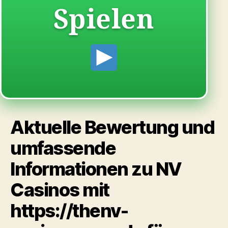
Spielen
Aktuelle Bewertung und
umfassende
Informationen zu NV
Casinos mit
https://thenv-