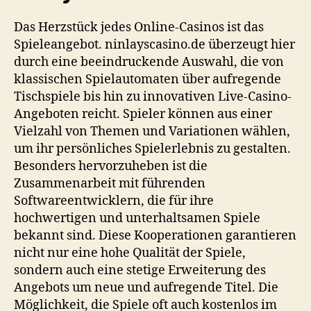
Das Herzstück jedes Online-Casinos ist das
Spieleangebot. ninlayscasino.de überzeugt hier
durch eine beeindruckende Auswahl, die von
klassischen Spielautomaten über aufregende
Tischspiele bis hin zu innovativen Live-Casino-
Angeboten reicht. Spieler können aus einer
Vielzahl von Themen und Variationen wählen,
um ihr persönliches Spielerlebnis zu gestalten.
Besonders hervorzuheben ist die
Zusammenarbeit mit führenden
Softwareentwicklern, die für ihre
hochwertigen und unterhaltsamen Spiele
bekannt sind. Diese Kooperationen garantieren
nicht nur eine hohe Qualität der Spiele,
sondern auch eine stetige Erweiterung des
Angebots um neue und aufregende Titel. Die
Möglichkeit, die Spiele oft auch kostenlos im