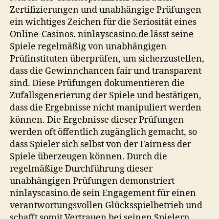
Zertifizierungen und unabhängige Prüfungen
ein wichtiges Zeichen für die Seriosität eines
Online-Casinos. ninlayscasino.de lässt seine
Spiele regelmäßig von unabhängigen
Prüfinstituten überprüfen, um sicherzustellen,
dass die Gewinnchancen fair und transparent
sind. Diese Prüfungen dokumentieren die
Zufallsgenerierung der Spiele und bestätigen,
dass die Ergebnisse nicht manipuliert werden
können. Die Ergebnisse dieser Prüfungen
werden oft öffentlich zugänglich gemacht, so
dass Spieler sich selbst von der Fairness der
Spiele überzeugen können. Durch die
regelmäßige Durchführung dieser
unabhängigen Prüfungen demonstriert
ninlayscasino.de sein Engagement für einen
verantwortungsvollen Glücksspielbetrieb und
schafft somit Vertrauen bei seinen Spielern.