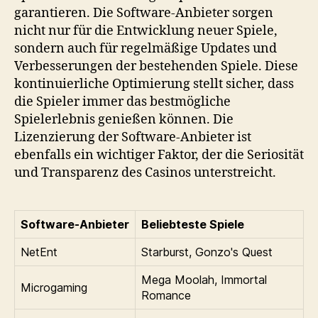
garantieren. Die Software-Anbieter sorgen
nicht nur für die Entwicklung neuer Spiele,
sondern auch für regelmäßige Updates und
Verbesserungen der bestehenden Spiele. Diese
kontinuierliche Optimierung stellt sicher, dass
die Spieler immer das bestmögliche
Spielerlebnis genießen können. Die
Lizenzierung der Software-Anbieter ist
ebenfalls ein wichtiger Faktor, der die Seriosität
und Transparenz des Casinos unterstreicht.
Software-Anbieter
Beliebteste Spiele
NetEnt
Starburst, Gonzo's Quest
Mega Moolah, Immortal
Microgaming
Romance