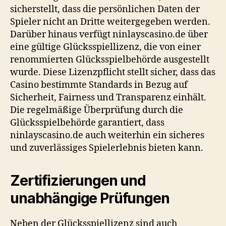
sicherstellt, dass die persönlichen Daten der
Spieler nicht an Dritte weitergegeben werden.
Darüber hinaus verfügt ninlayscasino.de über
eine gültige Glücksspiellizenz, die von einer
renommierten Glücksspielbehörde ausgestellt
wurde. Diese Lizenzpflicht stellt sicher, dass das
Casino bestimmte Standards in Bezug auf
Sicherheit, Fairness und Transparenz einhält.
Die regelmäßige Überprüfung durch die
Glücksspielbehörde garantiert, dass
ninlayscasino.de auch weiterhin ein sicheres
und zuverlässiges Spielerlebnis bieten kann.
Zertifizierungen und
unabhängige Prüfungen
Neben der Glücksspiellizenz sind auch