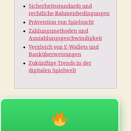
Sicherheitsstandards und
rechtliche Rahmenbedingungen
Prävention von Spielsucht
Zahlungsmethoden und
Auszahlungsgeschwindigkeit
Vergleich von E-Wallets und
Banküberweisungen
Zukünftige Trends in der
digitalen Spielwelt