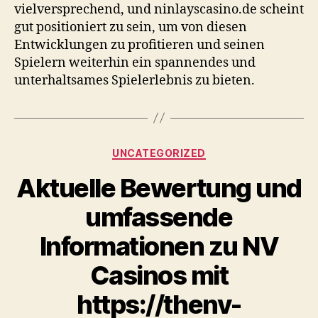
vielversprechend, und ninlayscasino.de scheint
gut positioniert zu sein, um von diesen
Entwicklungen zu profitieren und seinen
Spielern weiterhin ein spannendes und
unterhaltsames Spielerlebnis zu bieten.
Categories
UNCATEGORIZED
Aktuelle Bewertung und
umfassende
Informationen zu NV
Casinos mit
https://thenv-