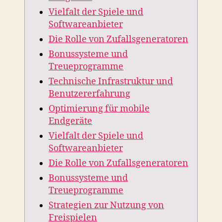
Vielfalt der Spiele und
Softwareanbieter
Die Rolle von Zufallsgeneratoren
Bonussysteme und
Treueprogramme
Technische Infrastruktur und
Benutzererfahrung
Optimierung für mobile
Endgeräte
Vielfalt der Spiele und
Softwareanbieter
Die Rolle von Zufallsgeneratoren
Bonussysteme und
Treueprogramme
Strategien zur Nutzung von
Freispielen