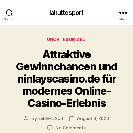
lahuttesport
Search
Menu
Categories
UNCATEGORIZED
Attraktive
Gewinnchancen und
ninlayscasino.de für
modernes Online-
Casino-Erlebnis
By
sable75256
August 8, 2026
Post
Post
author
date
on
No Comments