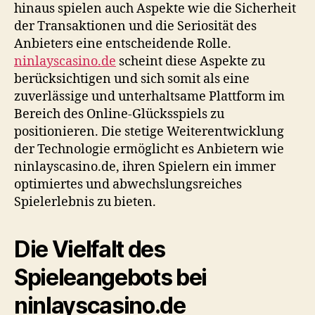
hinaus spielen auch Aspekte wie die Sicherheit
der Transaktionen und die Seriosität des
Anbieters eine entscheidende Rolle.
ninlayscasino.de
scheint diese Aspekte zu
berücksichtigen und sich somit als eine
zuverlässige und unterhaltsame Plattform im
Bereich des Online-Glücksspiels zu
positionieren. Die stetige Weiterentwicklung
der Technologie ermöglicht es Anbietern wie
ninlayscasino.de, ihren Spielern ein immer
optimiertes und abwechslungsreiches
Spielerlebnis zu bieten.
Die Vielfalt des
Spieleangebots bei
ninlayscasino.de