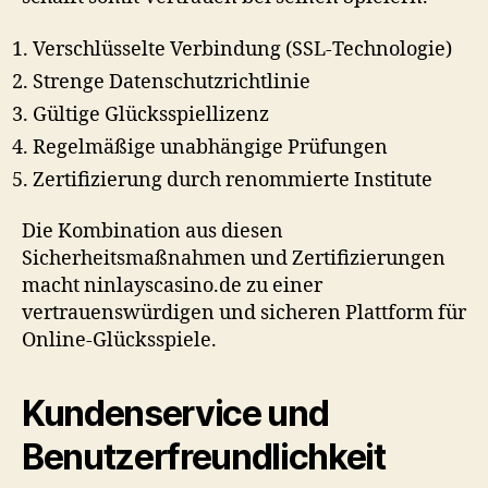
Verschlüsselte Verbindung (SSL-Technologie)
Strenge Datenschutzrichtlinie
Gültige Glücksspiellizenz
Regelmäßige unabhängige Prüfungen
Zertifizierung durch renommierte Institute
Die Kombination aus diesen
Sicherheitsmaßnahmen und Zertifizierungen
macht ninlayscasino.de zu einer
vertrauenswürdigen und sicheren Plattform für
Online-Glücksspiele.
Kundenservice und
Benutzerfreundlichkeit