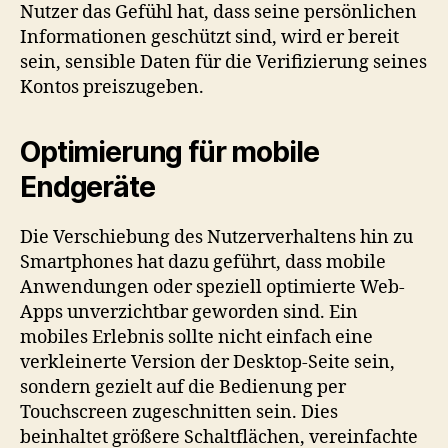
Nutzer das Gefühl hat, dass seine persönlichen
Informationen geschützt sind, wird er bereit
sein, sensible Daten für die Verifizierung seines
Kontos preiszugeben.
Optimierung für mobile
Endgeräte
Die Verschiebung des Nutzerverhaltens hin zu
Smartphones hat dazu geführt, dass mobile
Anwendungen oder speziell optimierte Web-
Apps unverzichtbar geworden sind. Ein
mobiles Erlebnis sollte nicht einfach eine
verkleinerte Version der Desktop-Seite sein,
sondern gezielt auf die Bedienung per
Touchscreen zugeschnitten sein. Dies
beinhaltet größere Schaltflächen, vereinfachte