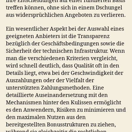
ihre Entscheidungen auf einer fundierten Basis
treffen können, ohne sich in einem Dschungel
aus widersprüchlichen Angeboten zu verlieren.
Ein wesentlicher Aspekt bei der Auswahl eines
geeigneten Anbieters ist die Transparenz
bezüglich der Geschäftsbedingungen sowie die
Sicherheit der technischen Infrastruktur. Wenn
man die verschiedenen Kriterien vergleicht,
wird schnell deutlich, dass Qualität oft in den
Details liegt, etwa bei der Geschwindigkeit der
Auszahlungen oder der Vielfalt der
unterstützten Zahlungsmethoden. Eine
detaillierte Auseinandersetzung mit den
Mechanismen hinter den Kulissen ermöglicht
es den Anwendern, Risiken zu minimieren und
den maximalen Nutzen aus den
bereitgestellten Bonusstrukturen zu ziehen,