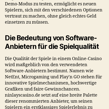
Demo-Modus zu testen, ermöglicht es neuen
Spielern, sich mit den verschiedenen Optionen
vertraut zu machen, ohne gleich echtes Geld
einsetzen zu müssen.
Die Bedeutung von Software-
Anbietern für die Spielqualität
Die Qualität der Spiele in einem Online-Casino
wird maßgeblich von den verwendeten
Software-Anbietern bestimmt. Namen wie
NetEnt, Microgaming und Play'n GO stehen für
innovative Spielmechanismen, hochwertige
Grafiken und faire Gewinnchancen.
ninlayscasino.de setzt auf eine breite Palette
dieser renommierten Anbieter, um seinen
Spielern ein erstklassiges Spielerlebnis zu