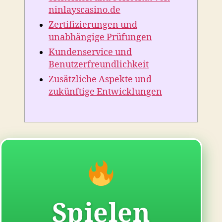
ninlayscasino.de
Zertifizierungen und
unabhängige Prüfungen
Kundenservice und
Benutzerfreundlichkeit
Zusätzliche Aspekte und
zukünftige Entwicklungen
Spielen