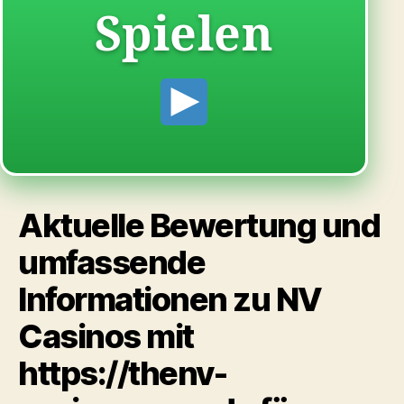
Spielen
Aktuelle Bewertung und
umfassende
Informationen zu NV
Casinos mit
https://thenv-