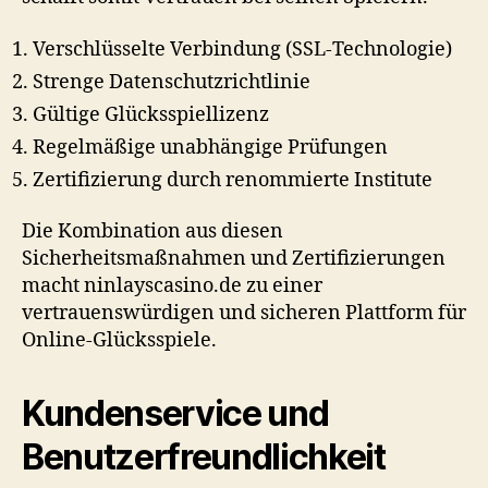
Verschlüsselte Verbindung (SSL-Technologie)
Strenge Datenschutzrichtlinie
Gültige Glücksspiellizenz
Regelmäßige unabhängige Prüfungen
Zertifizierung durch renommierte Institute
Die Kombination aus diesen
Sicherheitsmaßnahmen und Zertifizierungen
macht ninlayscasino.de zu einer
vertrauenswürdigen und sicheren Plattform für
Online-Glücksspiele.
Kundenservice und
Benutzerfreundlichkeit