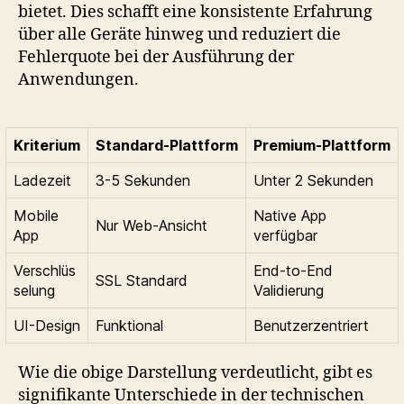
bietet. Dies schafft eine konsistente Erfahrung
über alle Geräte hinweg und reduziert die
Fehlerquote bei der Ausführung der
Anwendungen.
Kriterium
Standard-Plattform
Premium-Plattform
Ladezeit
3-5 Sekunden
Unter 2 Sekunden
Mobile
Native App
Nur Web-Ansicht
App
verfügbar
Verschlüs
End-to-End
SSL Standard
selung
Validierung
UI-Design
Funktional
Benutzerzentriert
Wie die obige Darstellung verdeutlicht, gibt es
signifikante Unterschiede in der technischen