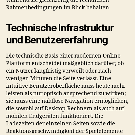
während sie gleichzeitig die rechtlichen
Rahmenbedingungen im Blick behalten.
Technische Infrastruktur
und Benutzererfahrung
Die technische Basis einer modernen Online-
Plattform entscheidet maßgeblich darüber, ob
ein Nutzer langfristig verweilt oder nach
wenigen Minuten die Seite verlässt. Eine
intuitive Benutzeroberfläche muss heute mehr
leisten als nur optisch ansprechend zu wirken;
sie muss eine nahtlose Navigation ermöglichen,
die sowohl auf Desktop-Rechnern als auch auf
mobilen Endgeräten funktioniert. Die
Ladezeiten der einzelnen Seiten sowie die
Reaktionsgeschwindigkeit der Spielelemente