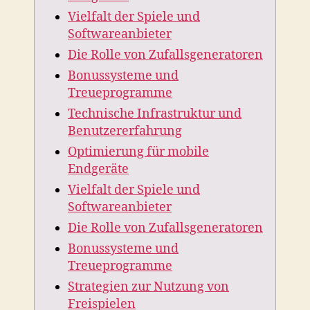
Vielfalt der Spiele und
Softwareanbieter
Die Rolle von Zufallsgeneratoren
Bonussysteme und
Treueprogramme
Technische Infrastruktur und
Benutzererfahrung
Optimierung für mobile
Endgeräte
Vielfalt der Spiele und
Softwareanbieter
Die Rolle von Zufallsgeneratoren
Bonussysteme und
Treueprogramme
Strategien zur Nutzung von
Freispielen