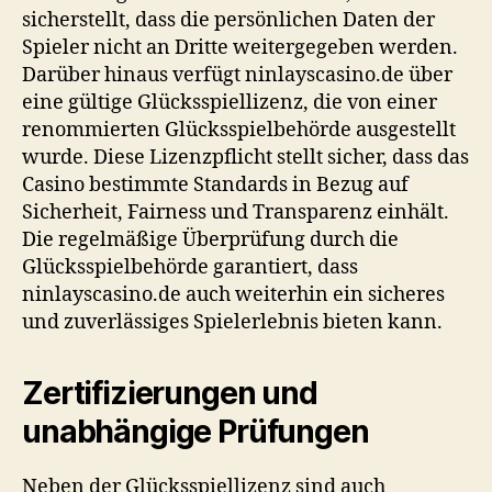
sicherstellt, dass die persönlichen Daten der
Spieler nicht an Dritte weitergegeben werden.
Darüber hinaus verfügt ninlayscasino.de über
eine gültige Glücksspiellizenz, die von einer
renommierten Glücksspielbehörde ausgestellt
wurde. Diese Lizenzpflicht stellt sicher, dass das
Casino bestimmte Standards in Bezug auf
Sicherheit, Fairness und Transparenz einhält.
Die regelmäßige Überprüfung durch die
Glücksspielbehörde garantiert, dass
ninlayscasino.de auch weiterhin ein sicheres
und zuverlässiges Spielerlebnis bieten kann.
Zertifizierungen und
unabhängige Prüfungen
Neben der Glücksspiellizenz sind auch