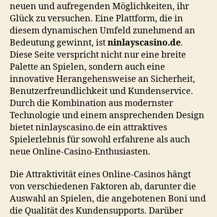
neuen und aufregenden Möglichkeiten, ihr
Glück zu versuchen. Eine Plattform, die in
diesem dynamischen Umfeld zunehmend an
Bedeutung gewinnt, ist
ninlayscasino.de
.
Diese Seite verspricht nicht nur eine breite
Palette an Spielen, sondern auch eine
innovative Herangehensweise an Sicherheit,
Benutzerfreundlichkeit und Kundenservice.
Durch die Kombination aus modernster
Technologie und einem ansprechenden Design
bietet ninlayscasino.de ein attraktives
Spielerlebnis für sowohl erfahrene als auch
neue Online-Casino-Enthusiasten.
Die Attraktivität eines Online-Casinos hängt
von verschiedenen Faktoren ab, darunter die
Auswahl an Spielen, die angebotenen Boni und
die Qualität des Kundensupports. Darüber