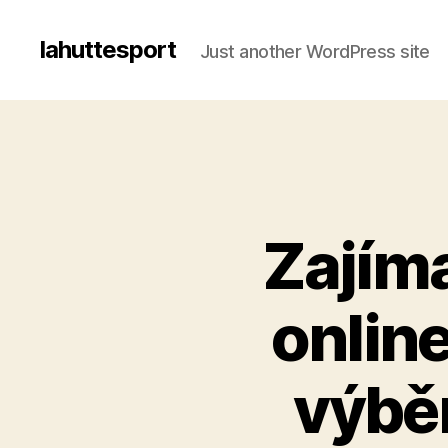
lahuttesport
Just another WordPress site
Zajím
online
výběr