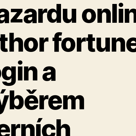
azardu onli
 thor fortun
ogin a
ýběrem
erních