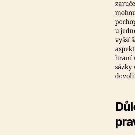
zaruče
mohou 
pochop
u jedn
vyšší 
aspekt
hraní 
sázky 
dovoli
Důl
pra