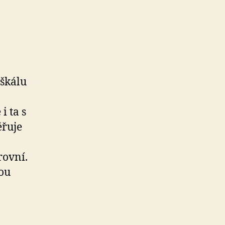
 škálu
i ta s
ěřuje
rovní.
sou