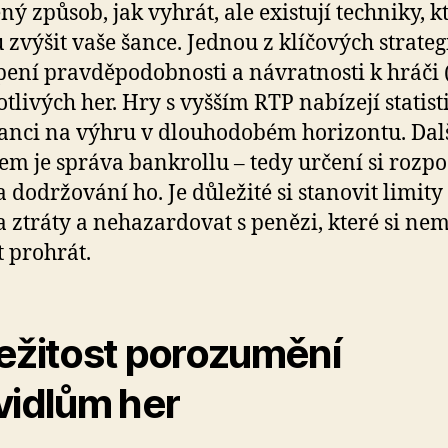
ný způsob, jak vyhrát, ale existují techniky, k
zvýšit vaše šance. Jednou z klíčových strategi
ení pravděpodobnosti a návratnosti k hráči 
otlivých her. Hry s vyšším RTP nabízejí statist
šanci na výhru v dlouhodobém horizontu. Da
em je správa bankrollu – tedy určení si rozpo
a dodržování ho. Je důležité si stanovit limity
a ztráty a nehazardovat s penězi, které si ne
t prohrát.
ežitost porozumění
vidlům her