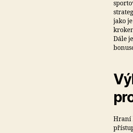
sporto
strate
jako j
kroke
Dále j
bonuso
Vý
pro
Hraní 
přístu