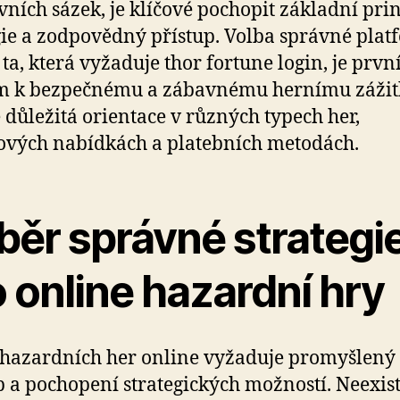
vních sázek, je klíčové pochopit základní prin
gie a zodpovědný přístup. Volba správné plat
e ta, která vyžaduje thor fortune login, je prv
m k bezpečnému a zábavnému hernímu zážit
e důležitá orientace v různých typech her,
vých nabídkách a platebních metodách.
běr správné strategi
 online hazardní hry
hazardních her online vyžaduje promyšlený
p a pochopení strategických možností. Neexis