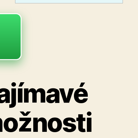
ajímavé
ožnosti