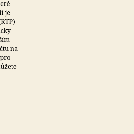
teré
í je
(RTP)
icky
lším
čtu na
 pro
můžete