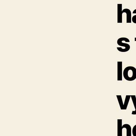
h
s
l
v
h