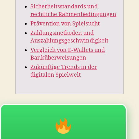
Sicherheitsstandards und
rechtliche Rahmenbedingungen
Prävention von Spielsucht
Zahlungsmethoden und
Auszahlungsgeschwindigkeit
Vergleich von E-Wallets und
Banküberweisungen
Zukünftige Trends in der
digitalen Spielwelt