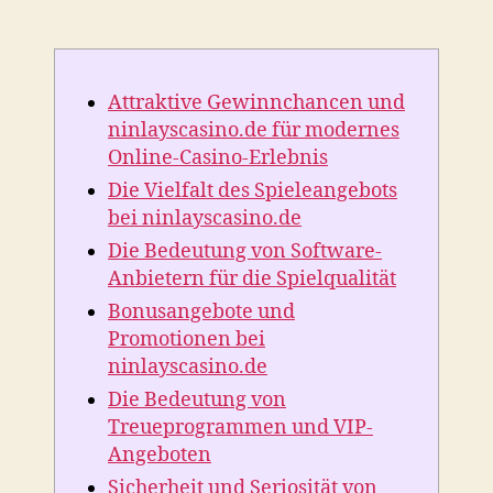
Attraktive
Gewinnchancen
und
ninlayscasino.de
Attraktive Gewinnchancen und
für
modernes
ninlayscasino.de für modernes
Online-
Online-Casino-Erlebnis
Casino-
Die Vielfalt des Spieleangebots
Erlebnis
bei ninlayscasino.de
Die Bedeutung von Software-
Anbietern für die Spielqualität
Bonusangebote und
Promotionen bei
ninlayscasino.de
Die Bedeutung von
Treueprogrammen und VIP-
Angeboten
Sicherheit und Seriosität von