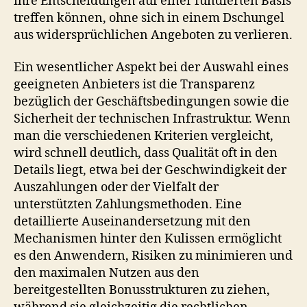
ihre Entscheidungen auf einer fundierten Basis
treffen können, ohne sich in einem Dschungel
aus widersprüchlichen Angeboten zu verlieren.
Ein wesentlicher Aspekt bei der Auswahl eines
geeigneten Anbieters ist die Transparenz
bezüglich der Geschäftsbedingungen sowie die
Sicherheit der technischen Infrastruktur. Wenn
man die verschiedenen Kriterien vergleicht,
wird schnell deutlich, dass Qualität oft in den
Details liegt, etwa bei der Geschwindigkeit der
Auszahlungen oder der Vielfalt der
unterstützten Zahlungsmethoden. Eine
detaillierte Auseinandersetzung mit den
Mechanismen hinter den Kulissen ermöglicht
es den Anwendern, Risiken zu minimieren und
den maximalen Nutzen aus den
bereitgestellten Bonusstrukturen zu ziehen,