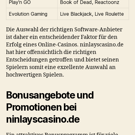
Play'n GO
Book of Dead, Reactoonz
Evolution Gaming
Live Blackjack, Live Roulette
Die Auswahl der richtigen Software-Anbieter
ist daher ein entscheidender Faktor für den
Erfolg eines Online-Casinos. ninlayscasino.de
hat hier offensichtlich die richtigen
Entscheidungen getroffen und bietet seinen
Spielern somit eine exzellente Auswahl an
hochwertigen Spielen.
Bonusangebote und
Promotionen bei
ninlayscasino.de