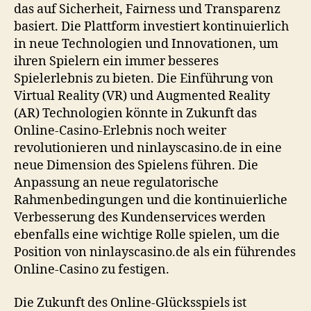
das auf Sicherheit, Fairness und Transparenz
basiert. Die Plattform investiert kontinuierlich
in neue Technologien und Innovationen, um
ihren Spielern ein immer besseres
Spielerlebnis zu bieten. Die Einführung von
Virtual Reality (VR) und Augmented Reality
(AR) Technologien könnte in Zukunft das
Online-Casino-Erlebnis noch weiter
revolutionieren und ninlayscasino.de in eine
neue Dimension des Spielens führen. Die
Anpassung an neue regulatorische
Rahmenbedingungen und die kontinuierliche
Verbesserung des Kundenservices werden
ebenfalls eine wichtige Rolle spielen, um die
Position von ninlayscasino.de als ein führendes
Online-Casino zu festigen.
Die Zukunft des Online-Glücksspiels ist