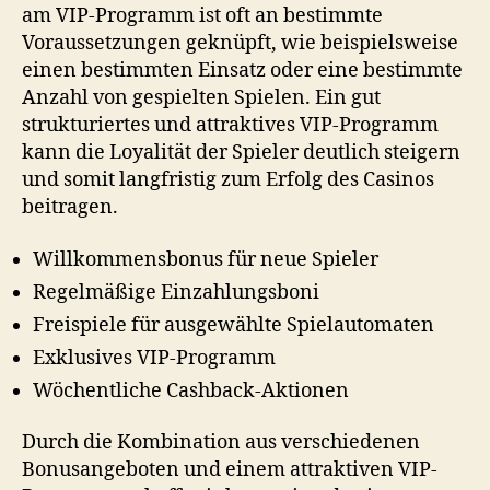
am VIP-Programm ist oft an bestimmte
Voraussetzungen geknüpft, wie beispielsweise
einen bestimmten Einsatz oder eine bestimmte
Anzahl von gespielten Spielen. Ein gut
strukturiertes und attraktives VIP-Programm
kann die Loyalität der Spieler deutlich steigern
und somit langfristig zum Erfolg des Casinos
beitragen.
Willkommensbonus für neue Spieler
Regelmäßige Einzahlungsboni
Freispiele für ausgewählte Spielautomaten
Exklusives VIP-Programm
Wöchentliche Cashback-Aktionen
Durch die Kombination aus verschiedenen
Bonusangeboten und einem attraktiven VIP-