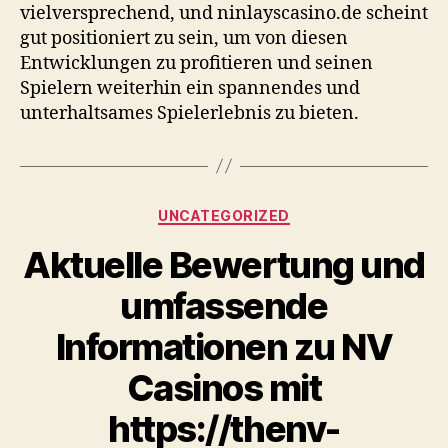
vielversprechend, und ninlayscasino.de scheint
gut positioniert zu sein, um von diesen
Entwicklungen zu profitieren und seinen
Spielern weiterhin ein spannendes und
unterhaltsames Spielerlebnis zu bieten.
Categories
UNCATEGORIZED
Aktuelle Bewertung und
umfassende
Informationen zu NV
Casinos mit
https://thenv-