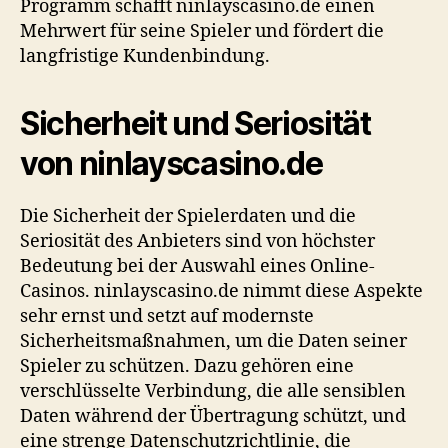
Programm schafft ninlayscasino.de einen
Mehrwert für seine Spieler und fördert die
langfristige Kundenbindung.
Sicherheit und Seriosität
von ninlayscasino.de
Die Sicherheit der Spielerdaten und die
Seriosität des Anbieters sind von höchster
Bedeutung bei der Auswahl eines Online-
Casinos. ninlayscasino.de nimmt diese Aspekte
sehr ernst und setzt auf modernste
Sicherheitsmaßnahmen, um die Daten seiner
Spieler zu schützen. Dazu gehören eine
verschlüsselte Verbindung, die alle sensiblen
Daten während der Übertragung schützt, und
eine strenge Datenschutzrichtlinie, die