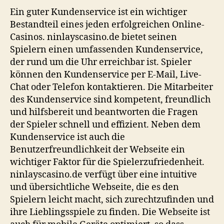
Ein guter Kundenservice ist ein wichtiger
Bestandteil eines jeden erfolgreichen Online-
Casinos. ninlayscasino.de bietet seinen
Spielern einen umfassenden Kundenservice,
der rund um die Uhr erreichbar ist. Spieler
können den Kundenservice per E-Mail, Live-
Chat oder Telefon kontaktieren. Die Mitarbeiter
des Kundenservice sind kompetent, freundlich
und hilfsbereit und beantworten die Fragen
der Spieler schnell und effizient. Neben dem
Kundenservice ist auch die
Benutzerfreundlichkeit der Webseite ein
wichtiger Faktor für die Spielerzufriedenheit.
ninlayscasino.de verfügt über eine intuitive
und übersichtliche Webseite, die es den
Spielern leicht macht, sich zurechtzufinden und
ihre Lieblingsspiele zu finden. Die Webseite ist