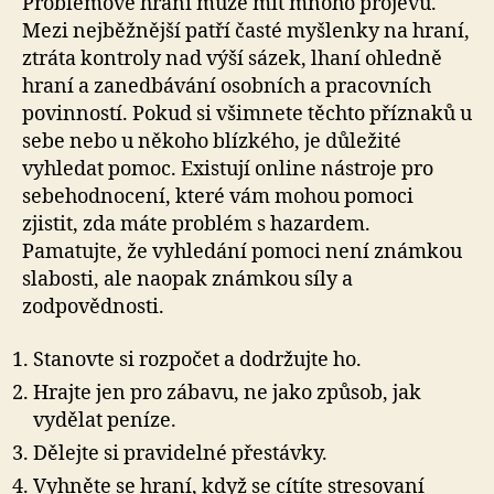
Problémové hraní může mít mnoho projevů.
Mezi nejběžnější patří časté myšlenky na hraní,
ztráta kontroly nad výší sázek, lhaní ohledně
hraní a zanedbávání osobních a pracovních
povinností. Pokud si všimnete těchto příznaků u
sebe nebo u někoho blízkého, je důležité
vyhledat pomoc. Existují online nástroje pro
sebehodnocení, které vám mohou pomoci
zjistit, zda máte problém s hazardem.
Pamatujte, že vyhledání pomoci není známkou
slabosti, ale naopak známkou síly a
zodpovědnosti.
Stanovte si rozpočet a dodržujte ho.
Hrajte jen pro zábavu, ne jako způsob, jak
vydělat peníze.
Dělejte si pravidelné přestávky.
Vyhněte se hraní, když se cítíte stresovaní