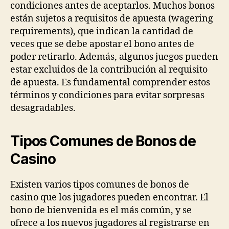
condiciones antes de aceptarlos. Muchos bonos
están sujetos a requisitos de apuesta (wagering
requirements), que indican la cantidad de
veces que se debe apostar el bono antes de
poder retirarlo. Además, algunos juegos pueden
estar excluidos de la contribución al requisito
de apuesta. Es fundamental comprender estos
términos y condiciones para evitar sorpresas
desagradables.
Tipos Comunes de Bonos de
Casino
Existen varios tipos comunes de bonos de
casino que los jugadores pueden encontrar. El
bono de bienvenida es el más común, y se
ofrece a los nuevos jugadores al registrarse en