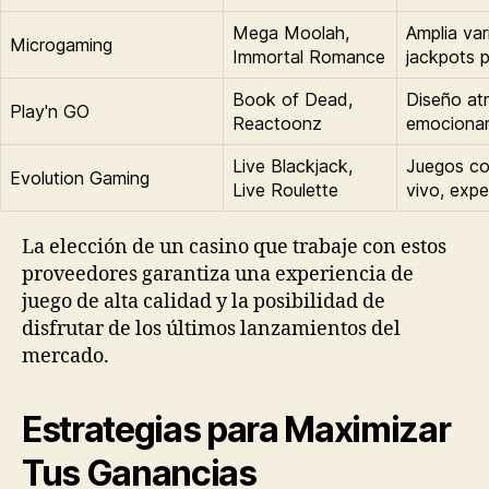
Mega Moolah,
Amplia var
Microgaming
Immortal Romance
jackpots 
Book of Dead,
Diseño atr
Play'n GO
Reactoonz
emociona
Live Blackjack,
Juegos co
Evolution Gaming
Live Roulette
vivo, expe
La elección de un casino que trabaje con estos
proveedores garantiza una experiencia de
juego de alta calidad y la posibilidad de
disfrutar de los últimos lanzamientos del
mercado.
Estrategias para Maximizar
Tus Ganancias