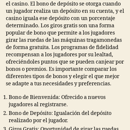
el casino. El bono de depósito se otorga cuando
un jugador realiza un depósito en su cuenta, y el
casino iguala ese depósito con un porcentaje
determinado. Los giros gratis son una forma
popular de bono que permite a los jugadores
girar las ruedas de las máquinas tragamonedas
de forma gratuita. Los programas de fidelidad
recompensan a los jugadores por su lealtad,
ofreciéndoles puntos que se pueden canjear por
bonos o premios. Es importante comparar los
diferentes tipos de bonos y elegir el que mejor
se adapte a tus necesidades y preferencias.
Bono de Bienvenida: Ofrecido a nuevos
jugadores al registrarse.
Bono de Depósito: Igualación del depósito
realizado por el jugador.
Giros Gratis: Oportunidad de girar las ruedas