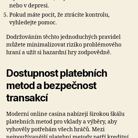
nebo v depresi.
Pokud máte pocit, že ztrácíte kontrolu,
vyhledejte pomoc.
Dodržováním těchto jednoduchých pravidel
můžete minimalizovat riziko problémového
hraní a užít si hazardní hry zodpovědně.
Dostupnost platebních
metod a bezpečnost
transakcí
Moderní online casina nabízejí širokou škálu
platebních metod pro vklady a výběry, aby
vyhověly potřebám všech hráčů. Mezi
nejpoužívanější platební metody patří kreditní