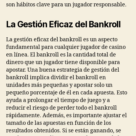
son hábitos clave para un jugador responsable.
La Gestión Eficaz del Bankroll
La gestión eficaz del bankroll es un aspecto
fundamental para cualquier jugador de casino
en línea. El bankroll es la cantidad total de
dinero que un jugador tiene disponible para
apostar. Una buena estrategia de gestión del
bankroll implica dividir el bankroll en
unidades más pequeñas y apostar solo un
pequeño porcentaje de él en cada apuesta. Esto
ayuda a prolongar el tiempo de juego y a
reducir el riesgo de perder todo el bankroll
rápidamente. Además, es importante ajustar el
tamaño de las apuestas en función de los
resultados obtenidos. Si se están ganando, se