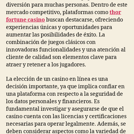
diversión para muchas personas. Dentro de este
mercado competitivo, plataformas como
thor
fortune casino
buscan destacarse, ofreciendo
experiencias únicas y oportunidades para
aumentar las posibilidades de éxito. La
combinación de juegos clásicos con
innovadoras funcionalidades y una atención al
cliente de calidad son elementos clave para
atraer y retener a los jugadores.
La elección de un casino en línea es una
decisión importante, ya que implica confiar en
una plataforma con respecto a la seguridad de
los datos personales y financieros. Es
fundamental investigar y asegurarse de que el
casino cuenta con las licencias y certificaciones
necesarias para operar legalmente. Además, se
deben considerar aspectos como la variedad de