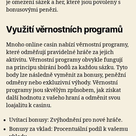
je omezení sázek a her, které jsou povoleny s
bonusovými penězi.
Využití věrnostních programů
Mnoho online casin nabízí věrnostní programy,
které odměňují pravidelné hráče za jejich
aktivitu. Věrnostní programy obvykle fungují
na principu sbírání bodů za každou sázku. Tyto
body lze následně vyměnit za bonusy, peněžní
odměny nebo exkluzivní výhody. Věrnostní
programy jsou skvělým způsobem, jak získat
další hodnotu z vašeho hraní a odměnit svou
loajalitu k casinu.
Uvítací bonusy: Zvýhodnění pro nové hráče.
Bonusy za vklad: Procentuální podíl k vašemu