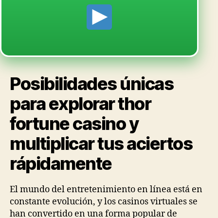
Posibilidades únicas
para explorar thor
fortune casino y
multiplicar tus aciertos
rápidamente
El mundo del entretenimiento en línea está en
constante evolución, y los casinos virtuales se
han convertido en una forma popular de