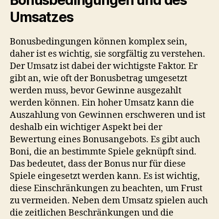
Bonusbedingungen und des
Umsatzes
Bonusbedingungen können komplex sein,
daher ist es wichtig, sie sorgfältig zu verstehen.
Der Umsatz ist dabei der wichtigste Faktor. Er
gibt an, wie oft der Bonusbetrag umgesetzt
werden muss, bevor Gewinne ausgezahlt
werden können. Ein hoher Umsatz kann die
Auszahlung von Gewinnen erschweren und ist
deshalb ein wichtiger Aspekt bei der
Bewertung eines Bonusangebots. Es gibt auch
Boni, die an bestimmte Spiele geknüpft sind.
Das bedeutet, dass der Bonus nur für diese
Spiele eingesetzt werden kann. Es ist wichtig,
diese Einschränkungen zu beachten, um Frust
zu vermeiden. Neben dem Umsatz spielen auch
die zeitlichen Beschränkungen und die