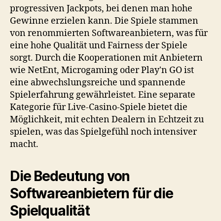
progressiven Jackpots, bei denen man hohe
Gewinne erzielen kann. Die Spiele stammen
von renommierten Softwareanbietern, was für
eine hohe Qualität und Fairness der Spiele
sorgt. Durch die Kooperationen mit Anbietern
wie NetEnt, Microgaming oder Play'n GO ist
eine abwechslungsreiche und spannende
Spielerfahrung gewährleistet. Eine separate
Kategorie für Live-Casino-Spiele bietet die
Möglichkeit, mit echten Dealern in Echtzeit zu
spielen, was das Spielgefühl noch intensiver
macht.
Die Bedeutung von
Softwareanbietern für die
Spielqualität