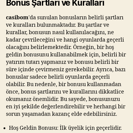
Bonus Şartları ve Kuralları
casibom
'da sunulan bonusların belirli şartları
ve kuralları bulunmaktadır. Bu şartlar ve
kurallar, bonusun nasıl kullanılacağını, ne
kadar çevrileceğini ve hangi oyunlarda geçerli
olacağını belirlemektedir. Örneğin, bir hoş
geldin bonusunu kullanabilmek için, belirli bir
yatırım tutarı yapmanız ve bonusu belirli bir
süre içinde çevirmeniz gerekebilir. Ayrıca, bazı
bonuslar sadece belirli oyunlarda geçerli
olabilir. Bu nedenle, bir bonusu kullanmadan
önce, bonus şartlarını ve kurallarını dikkatlice
okumanız önemlidir. Bu sayede, bonusunuzu
en iyi şekilde değerlendirebilir ve herhangi bir
sorun yaşamadan kazanç elde edebilirsiniz.
Hoş Geldin Bonusu: İlk üyelik için geçerlidir.