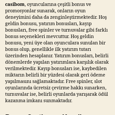
casibom
, oyuncularına çeşitli bonus ve
promosyonlar sunarak, onların oyun
deneyimini daha da zenginleştirmektedir. Hoş
geldin bonusu, yatırım bonusları, kayıp
bonusları, free spinler ve turnuvalar gibi farklı
bonus seçenekleri mevcuttur. Hoş geldin
bonusu, yeni üye olan oyunculara sunulan bir
bonus olup, genellikle ilk yatırım tutarı
üzerinden hesaplanır. Yatırım bonusları, belirli
dönemlerde yapılan yatırımlara karşılık olarak
verilmektedir. Kayıp bonusları ise, kaybedilen
miktarın belirli bir yüzdesi olarak geri ödeme
yapılmasını sağlamaktadır. Free spinler, slot
oyunlarında ücretsiz çevirme hakkı sunarken,
turnuvalar ise, belirli oyunlarda yarışarak ödül
kazanma imkanı sunmaktadır.