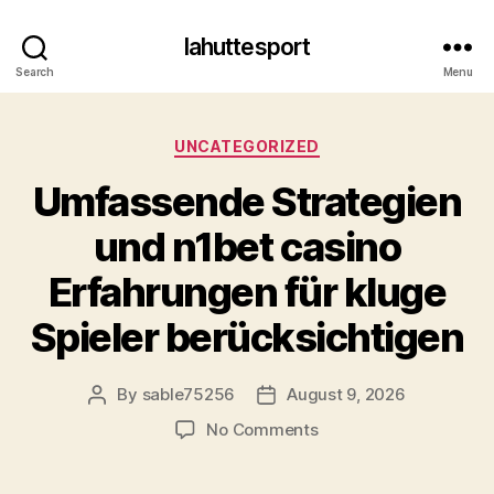
lahuttesport
Search
Menu
Categories
UNCATEGORIZED
Umfassende Strategien
und n1bet casino
Erfahrungen für kluge
Spieler berücksichtigen
By
sable75256
August 9, 2026
Post
Post
author
date
on
No Comments
Umfassende
Strategien