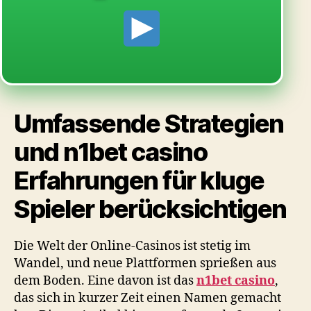
Umfassende Strategien
und n1bet casino
Erfahrungen für kluge
Spieler berücksichtigen
Die Welt der Online-Casinos ist stetig im
Wandel, und neue Plattformen sprießen aus
dem Boden. Eine davon ist das
n1bet casino
,
das sich in kurzer Zeit einen Namen gemacht