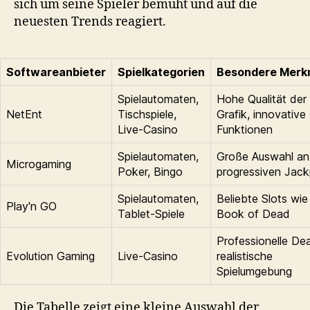
sich um seine Spieler bemüht und auf die
neuesten Trends reagiert.
Softwareanbieter
Spielkategorien
Besondere Merk
Spielautomaten,
Hohe Qualität der
NetEnt
Tischspiele,
Grafik, innovative
Live-Casino
Funktionen
Spielautomaten,
Große Auswahl an
Microgaming
Poker, Bingo
progressiven Jac
Spielautomaten,
Beliebte Slots wie
Play'n GO
Tablet-Spiele
Book of Dead
Professionelle Dea
Evolution Gaming
Live-Casino
realistische
Spielumgebung
Die Tabelle zeigt eine kleine Auswahl der