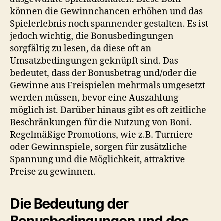
können die Gewinnchancen erhöhen und das
Spielerlebnis noch spannender gestalten. Es ist
jedoch wichtig, die Bonusbedingungen
sorgfältig zu lesen, da diese oft an
Umsatzbedingungen geknüpft sind. Das
bedeutet, dass der Bonusbetrag und/oder die
Gewinne aus Freispielen mehrmals umgesetzt
werden müssen, bevor eine Auszahlung
möglich ist. Darüber hinaus gibt es oft zeitliche
Beschränkungen für die Nutzung von Boni.
Regelmäßige Promotions, wie z.B. Turniere
oder Gewinnspiele, sorgen für zusätzliche
Spannung und die Möglichkeit, attraktive
Preise zu gewinnen.
Die Bedeutung der