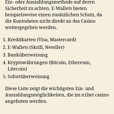
Ein- oder Auszahlungsmethode auf deren
Sicherheit zu achten. E-Wallets bieten
beispielsweise einen zusätzlichen Schutz, da
die Kontodaten nicht direkt an das Casino
weitergegeben werden.
Kreditkarten (Visa, Mastercard)
E-Wallets (Skrill, Neteller)
Banküberweisung
Kryptowährungen (Bitcoin, Ethereum,
Litecoin)
Sofortüberweisung
Diese Liste zeigt die wichtigsten Ein- und
Auszahlungsmöglichkeiten, die im n1bet casino
angeboten werden.