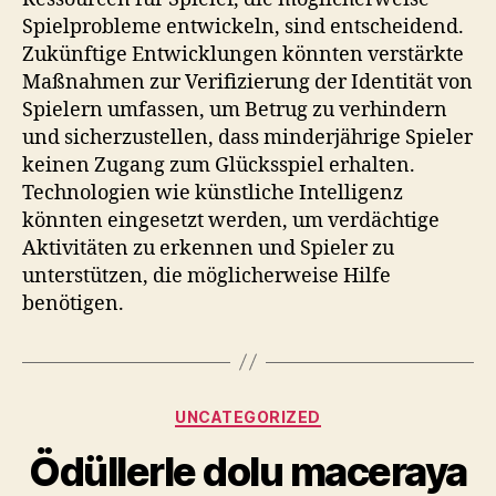
Spielprobleme entwickeln, sind entscheidend.
Zukünftige Entwicklungen könnten verstärkte
Maßnahmen zur Verifizierung der Identität von
Spielern umfassen, um Betrug zu verhindern
und sicherzustellen, dass minderjährige Spieler
keinen Zugang zum Glücksspiel erhalten.
Technologien wie künstliche Intelligenz
könnten eingesetzt werden, um verdächtige
Aktivitäten zu erkennen und Spieler zu
unterstützen, die möglicherweise Hilfe
benötigen.
Categories
UNCATEGORIZED
Ödüllerle dolu maceraya