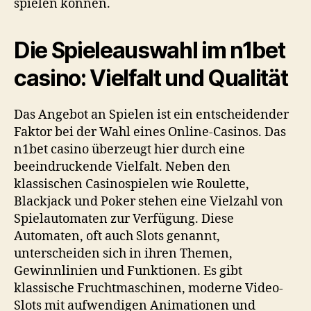
spielen können.
Die Spieleauswahl im n1bet
casino: Vielfalt und Qualität
Das Angebot an Spielen ist ein entscheidender
Faktor bei der Wahl eines Online-Casinos. Das
n1bet casino überzeugt hier durch eine
beeindruckende Vielfalt. Neben den
klassischen Casinospielen wie Roulette,
Blackjack und Poker stehen eine Vielzahl von
Spielautomaten zur Verfügung. Diese
Automaten, oft auch Slots genannt,
unterscheiden sich in ihren Themen,
Gewinnlinien und Funktionen. Es gibt
klassische Fruchtmaschinen, moderne Video-
Slots mit aufwendigen Animationen und