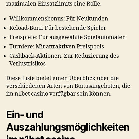
maximalen Einsatzlimits eine Rolle.
Willkommensbonus: Für Neukunden
Reload-Boni: Für bestehende Spieler
Freispiele: Für ausgewählte Spielautomaten
Turniere: Mit attraktiven Preispools
Cashback-Aktionen: Zur Reduzierung des
Verlustrisikos
Diese Liste bietet einen Überblick über die
verschiedenen Arten von Bonusangeboten, die
im n1bet casino verfügbar sein können.
Ein- und
Auszahlungsmöglichkeiten