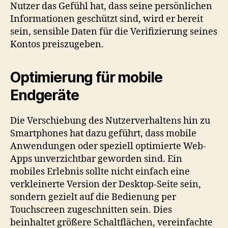
Nutzer das Gefühl hat, dass seine persönlichen
Informationen geschützt sind, wird er bereit
sein, sensible Daten für die Verifizierung seines
Kontos preiszugeben.
Optimierung für mobile
Endgeräte
Die Verschiebung des Nutzerverhaltens hin zu
Smartphones hat dazu geführt, dass mobile
Anwendungen oder speziell optimierte Web-
Apps unverzichtbar geworden sind. Ein
mobiles Erlebnis sollte nicht einfach eine
verkleinerte Version der Desktop-Seite sein,
sondern gezielt auf die Bedienung per
Touchscreen zugeschnitten sein. Dies
beinhaltet größere Schaltflächen, vereinfachte