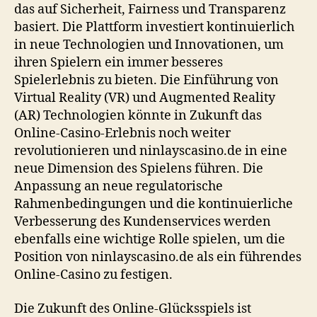
das auf Sicherheit, Fairness und Transparenz
basiert. Die Plattform investiert kontinuierlich
in neue Technologien und Innovationen, um
ihren Spielern ein immer besseres
Spielerlebnis zu bieten. Die Einführung von
Virtual Reality (VR) und Augmented Reality
(AR) Technologien könnte in Zukunft das
Online-Casino-Erlebnis noch weiter
revolutionieren und ninlayscasino.de in eine
neue Dimension des Spielens führen. Die
Anpassung an neue regulatorische
Rahmenbedingungen und die kontinuierliche
Verbesserung des Kundenservices werden
ebenfalls eine wichtige Rolle spielen, um die
Position von ninlayscasino.de als ein führendes
Online-Casino zu festigen.
Die Zukunft des Online-Glücksspiels ist