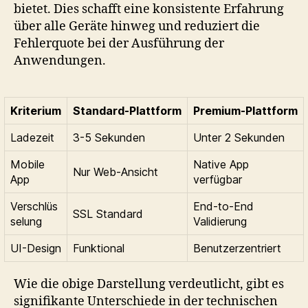
bietet. Dies schafft eine konsistente Erfahrung
über alle Geräte hinweg und reduziert die
Fehlerquote bei der Ausführung der
Anwendungen.
Kriterium
Standard-Plattform
Premium-Plattform
Ladezeit
3-5 Sekunden
Unter 2 Sekunden
Mobile
Native App
Nur Web-Ansicht
App
verfügbar
Verschlüs
End-to-End
SSL Standard
selung
Validierung
UI-Design
Funktional
Benutzerzentriert
Wie die obige Darstellung verdeutlicht, gibt es
signifikante Unterschiede in der technischen