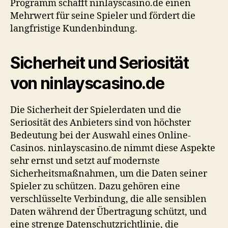
Programm schafft ninlayscasino.de einen
Mehrwert für seine Spieler und fördert die
langfristige Kundenbindung.
Sicherheit und Seriosität
von ninlayscasino.de
Die Sicherheit der Spielerdaten und die
Seriosität des Anbieters sind von höchster
Bedeutung bei der Auswahl eines Online-
Casinos. ninlayscasino.de nimmt diese Aspekte
sehr ernst und setzt auf modernste
Sicherheitsmaßnahmen, um die Daten seiner
Spieler zu schützen. Dazu gehören eine
verschlüsselte Verbindung, die alle sensiblen
Daten während der Übertragung schützt, und
eine strenge Datenschutzrichtlinie, die