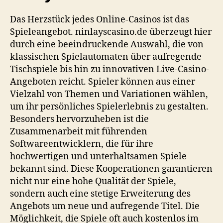
Das Herzstück jedes Online-Casinos ist das
Spieleangebot. ninlayscasino.de überzeugt hier
durch eine beeindruckende Auswahl, die von
klassischen Spielautomaten über aufregende
Tischspiele bis hin zu innovativen Live-Casino-
Angeboten reicht. Spieler können aus einer
Vielzahl von Themen und Variationen wählen,
um ihr persönliches Spielerlebnis zu gestalten.
Besonders hervorzuheben ist die
Zusammenarbeit mit führenden
Softwareentwicklern, die für ihre
hochwertigen und unterhaltsamen Spiele
bekannt sind. Diese Kooperationen garantieren
nicht nur eine hohe Qualität der Spiele,
sondern auch eine stetige Erweiterung des
Angebots um neue und aufregende Titel. Die
Möglichkeit, die Spiele oft auch kostenlos im