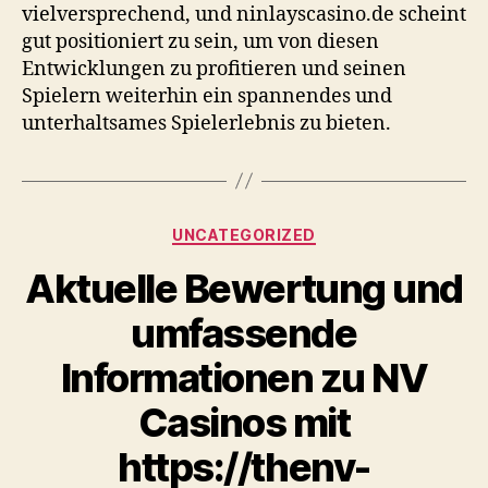
vielversprechend, und ninlayscasino.de scheint
gut positioniert zu sein, um von diesen
Entwicklungen zu profitieren und seinen
Spielern weiterhin ein spannendes und
unterhaltsames Spielerlebnis zu bieten.
Categories
UNCATEGORIZED
Aktuelle Bewertung und
umfassende
Informationen zu NV
Casinos mit
https://thenv-