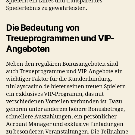
Spielern ein faires und transparentes
Spielerlebnis zu gewährleisten.
Die Bedeutung von
Treueprogrammen und VIP-
Angeboten
Neben den regulären Bonusangeboten sind
auch Treueprogramme und VIP-Angebote ein
wichtiger Faktor für die Kundenbindung.
ninlayscasino.de bietet seinen treuen Spielern
ein exklusives VIP-Programm, das mit
verschiedenen Vorteilen verbunden ist. Dazu
gehören unter anderem höhere Bonusbeträge,
schnellere Auszahlungen, ein persönlicher
Account Manager und exklusive Einladungen
zu besonderen Veranstaltungen. Die Teilnahme