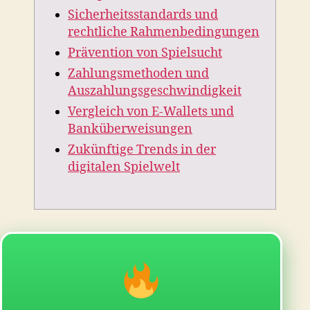
Sicherheitsstandards und
rechtliche Rahmenbedingungen
Prävention von Spielsucht
Zahlungsmethoden und
Auszahlungsgeschwindigkeit
Vergleich von E-Wallets und
Banküberweisungen
Zukünftige Trends in der
digitalen Spielwelt