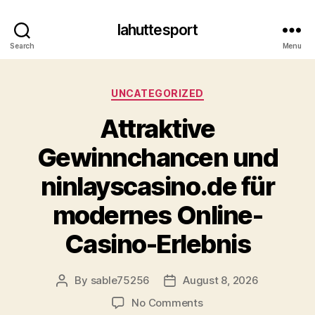
lahuttesport
Search
Menu
Categories
UNCATEGORIZED
Attraktive
Gewinnchancen und
ninlayscasino.de für
modernes Online-
Casino-Erlebnis
By
sable75256
August 8, 2026
Post
Post
author
date
on
No Comments