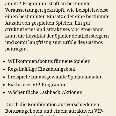
am VIP-Programm ist oft an bestimmte
Voraussetzungen geknüpft, wie beispielsweise
einen bestimmten Einsatz oder eine bestimmte
Anzahl von gespielten Spielen. Ein gut
strukturiertes und attraktives VIP-Programm
kann die Loyalität der Spieler deutlich steigern
und somit langfristig zum Erfolg des Casinos
beitragen.
Willkommensbonus für neue Spieler
Regelmäßige Einzahlungsboni
Freispiele für ausgewählte Spielautomaten
Exklusives VIP-Programm
Wöchentliche Cashback-Aktionen
Durch die Kombination aus verschiedenen
Bonusangeboten und einem attraktiven VIP-