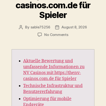
casinos.com.de für
Spieler
By
sable75256
August 8, 2026
Post
Post
author
date
on
No Comments
Aktuelle
Bewertung
und
umfassende
Aktuelle Bewertung und
Informationen
zu
umfassende Informationen zu
NV
NV Casinos mit https://thenv-
Casinos
casinos.com.de für Spieler
mit
Technische Infrastruktur und
https://thenv-
Benutzererfahrung
casinos.com.de
für
Optimierung für mobile
Spieler
Endgeräte