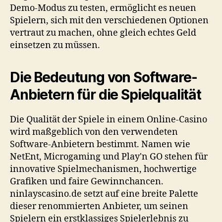
Demo-Modus zu testen, ermöglicht es neuen
Spielern, sich mit den verschiedenen Optionen
vertraut zu machen, ohne gleich echtes Geld
einsetzen zu müssen.
Die Bedeutung von Software-
Anbietern für die Spielqualität
Die Qualität der Spiele in einem Online-Casino
wird maßgeblich von den verwendeten
Software-Anbietern bestimmt. Namen wie
NetEnt, Microgaming und Play'n GO stehen für
innovative Spielmechanismen, hochwertige
Grafiken und faire Gewinnchancen.
ninlayscasino.de setzt auf eine breite Palette
dieser renommierten Anbieter, um seinen
Spielern ein erstklassiges Spielerlebnis zu