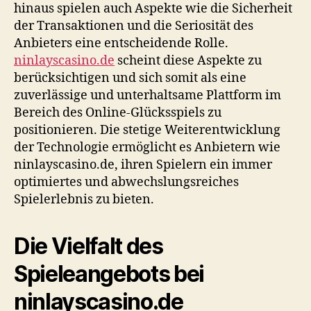
hinaus spielen auch Aspekte wie die Sicherheit
der Transaktionen und die Seriosität des
Anbieters eine entscheidende Rolle.
ninlayscasino.de
scheint diese Aspekte zu
berücksichtigen und sich somit als eine
zuverlässige und unterhaltsame Plattform im
Bereich des Online-Glücksspiels zu
positionieren. Die stetige Weiterentwicklung
der Technologie ermöglicht es Anbietern wie
ninlayscasino.de, ihren Spielern ein immer
optimiertes und abwechslungsreiches
Spielerlebnis zu bieten.
Die Vielfalt des
Spieleangebots bei
ninlayscasino.de