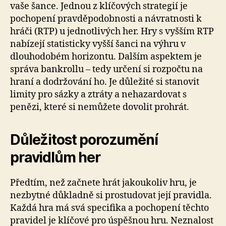
vaše šance. Jednou z klíčových strategií je
pochopení pravděpodobnosti a návratnosti k
hráči (RTP) u jednotlivých her. Hry s vyšším RTP
nabízejí statisticky vyšší šanci na výhru v
dlouhodobém horizontu. Dalším aspektem je
správa bankrollu – tedy určení si rozpočtu na
hraní a dodržování ho. Je důležité si stanovit
limity pro sázky a ztráty a nehazardovat s
penězi, které si nemůžete dovolit prohrát.
Důležitost porozumění
pravidlům her
Předtím, než začnete hrát jakoukoliv hru, je
nezbytné důkladně si prostudovat její pravidla.
Každá hra má svá specifika a pochopení těchto
pravidel je klíčové pro úspěšnou hru. Neznalost