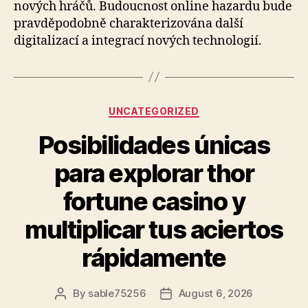
nových hráčů. Budoucnost online hazardu bude
pravděpodobně charakterizována další
digitalizací a integrací nových technologií.
Categories
UNCATEGORIZED
Posibilidades únicas
para explorar thor
fortune casino y
multiplicar tus aciertos
rápidamente
By
sable75256
August 6, 2026
Post
Post