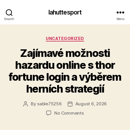
lahuttesport
Search
Menu
Categories
UNCATEGORIZED
Zajímavé možnosti
hazardu online s thor
fortune login a výběrem
herních strategií
By
sable75256
August 6, 2026
Post
Post
author
date
on
No Comments
Zajímavé
možnosti