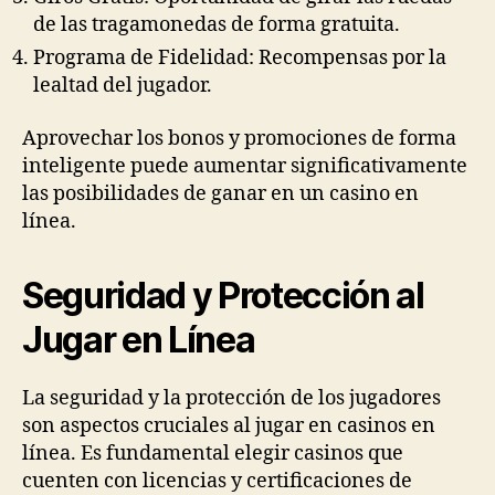
de las tragamonedas de forma gratuita.
Programa de Fidelidad: Recompensas por la
lealtad del jugador.
Aprovechar los bonos y promociones de forma
inteligente puede aumentar significativamente
las posibilidades de ganar en un casino en
línea.
Seguridad y Protección al
Jugar en Línea
La seguridad y la protección de los jugadores
son aspectos cruciales al jugar en casinos en
línea. Es fundamental elegir casinos que
cuenten con licencias y certificaciones de