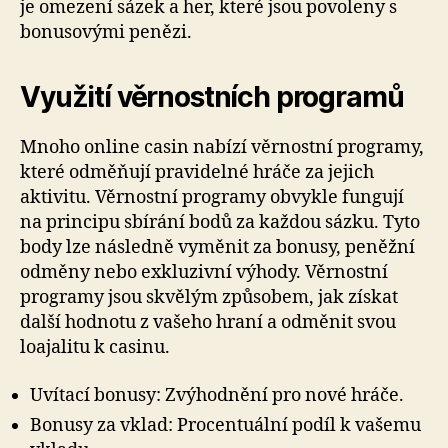
je omezení sázek a her, které jsou povoleny s
bonusovými penězi.
Využití věrnostních programů
Mnoho online casin nabízí věrnostní programy,
které odměňují pravidelné hráče za jejich
aktivitu. Věrnostní programy obvykle fungují
na principu sbírání bodů za každou sázku. Tyto
body lze následně vyměnit za bonusy, peněžní
odměny nebo exkluzivní výhody. Věrnostní
programy jsou skvělým způsobem, jak získat
další hodnotu z vašeho hraní a odměnit svou
loajalitu k casinu.
Uvítací bonusy: Zvýhodnění pro nové hráče.
Bonusy za vklad: Procentuální podíl k vašemu