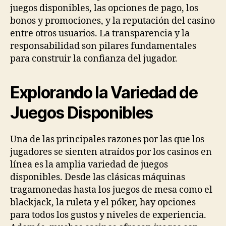
juegos disponibles, las opciones de pago, los
bonos y promociones, y la reputación del casino
entre otros usuarios. La transparencia y la
responsabilidad son pilares fundamentales
para construir la confianza del jugador.
Explorando la Variedad de
Juegos Disponibles
Una de las principales razones por las que los
jugadores se sienten atraídos por los casinos en
línea es la amplia variedad de juegos
disponibles. Desde las clásicas máquinas
tragamonedas hasta los juegos de mesa como el
blackjack, la ruleta y el póker, hay opciones
para todos los gustos y niveles de experiencia.