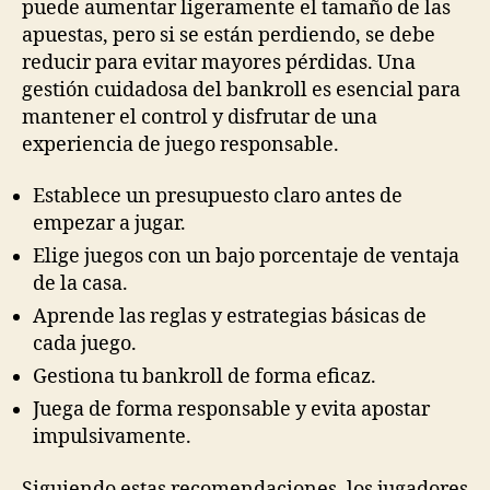
puede aumentar ligeramente el tamaño de las
apuestas, pero si se están perdiendo, se debe
reducir para evitar mayores pérdidas. Una
gestión cuidadosa del bankroll es esencial para
mantener el control y disfrutar de una
experiencia de juego responsable.
Establece un presupuesto claro antes de
empezar a jugar.
Elige juegos con un bajo porcentaje de ventaja
de la casa.
Aprende las reglas y estrategias básicas de
cada juego.
Gestiona tu bankroll de forma eficaz.
Juega de forma responsable y evita apostar
impulsivamente.
Siguiendo estas recomendaciones, los jugadores