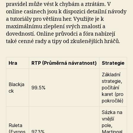
pravidel může vést k chybám a ztrátám. V
online casinech jsou k dispozici detailní návody
a tutoriály pro většinu her. Využijte je k
maximálnímu zlepšení svých znalostí a
dovedností. Online průvodci a fóra nabízejí
také cenné rady a tipy od zkušenějších hráčů.
Hra
RTP (Průměrná návratnost)
Strategie
Základní
strategie,
Blackja
99.5%
počítání
ck
karet (pro
pokročilé)
Sázka na
vnější
Ruleta
pole,
(Evrops
97.3%
Martingal