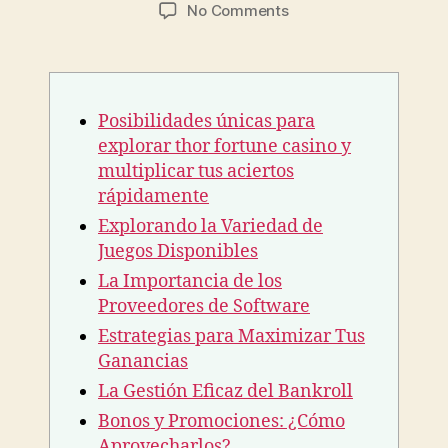
author
date
on
No Comments
Posibilidades
únicas
para
explorar
Posibilidades únicas para
thor
fortune
explorar thor fortune casino y
casino
multiplicar tus aciertos
y
rápidamente
multiplicar
Explorando la Variedad de
tus
Juegos Disponibles
aciertos
rápidamente
La Importancia de los
Proveedores de Software
Estrategias para Maximizar Tus
Ganancias
La Gestión Eficaz del Bankroll
Bonos y Promociones: ¿Cómo
Aprovecharlos?