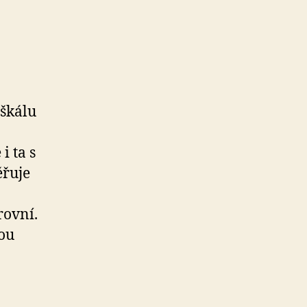
 škálu
i ta s
ěřuje
rovní.
sou