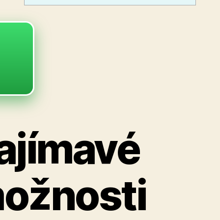
ajímavé
ožnosti