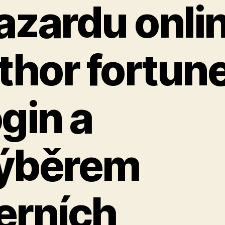
azardu onli
 thor fortun
ogin a
ýběrem
erních