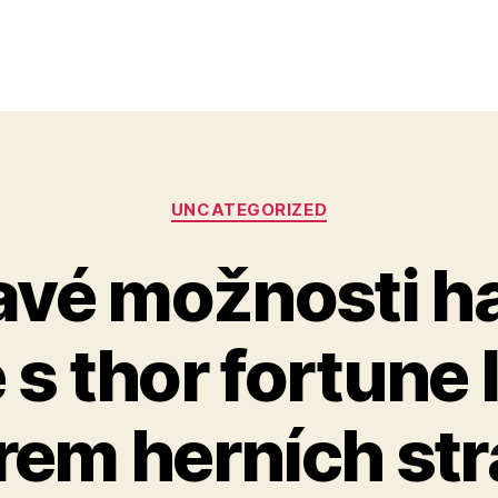
Categories
UNCATEGORIZED
avé možnosti h
 s thor fortune 
em herních str