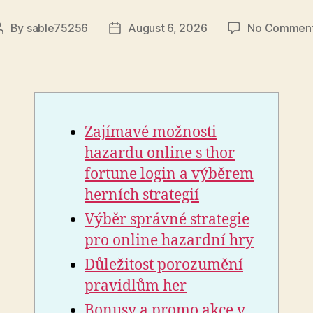
By
sable75256
August 6, 2026
No Commen
Post
Post
author
date
Zajímavé možnosti
hazardu online s thor
fortune login a výběrem
herních strategií
Výběr správné strategie
pro online hazardní hry
Důležitost porozumění
pravidlům her
Bonusy a promo akce v