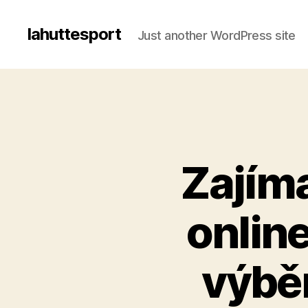
lahuttesport
Just another WordPress site
Zajím
online
výběr