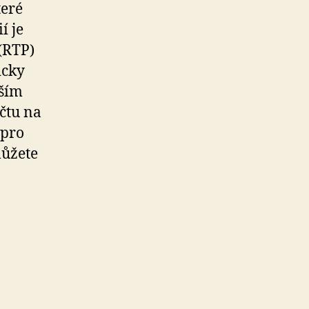
teré
í je
(RTP)
icky
lším
čtu na
 pro
můžete