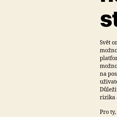
s
Svět o
možnos
platfor
možno
na pos
uživat
Důleži
rizika
Pro ty,