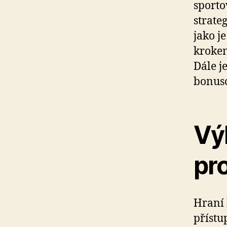
sporto
strate
jako j
kroke
Dále j
bonuso
Vý
pro
Hraní 
přístu