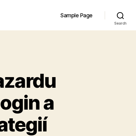
Sample Page
Search
azardu
login a
ategií