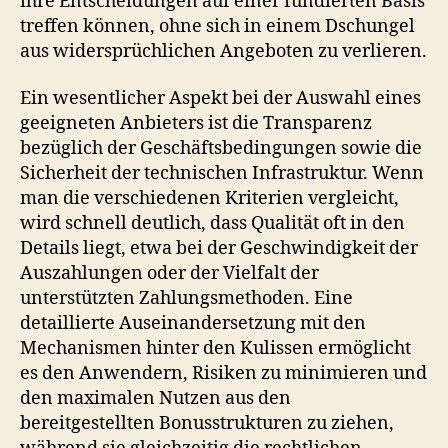
ihre Entscheidungen auf einer fundierten Basis
treffen können, ohne sich in einem Dschungel
aus widersprüchlichen Angeboten zu verlieren.
Ein wesentlicher Aspekt bei der Auswahl eines
geeigneten Anbieters ist die Transparenz
bezüglich der Geschäftsbedingungen sowie die
Sicherheit der technischen Infrastruktur. Wenn
man die verschiedenen Kriterien vergleicht,
wird schnell deutlich, dass Qualität oft in den
Details liegt, etwa bei der Geschwindigkeit der
Auszahlungen oder der Vielfalt der
unterstützten Zahlungsmethoden. Eine
detaillierte Auseinandersetzung mit den
Mechanismen hinter den Kulissen ermöglicht
es den Anwendern, Risiken zu minimieren und
den maximalen Nutzen aus den
bereitgestellten Bonusstrukturen zu ziehen,