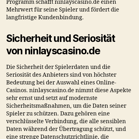
Programm schafft ninlayscasino.de einen
Mehrwert für seine Spieler und fördert die
langfristige Kundenbindung.
Sicherheit und Seriosität
von ninlayscasino.de
Die Sicherheit der Spielerdaten und die
Seriosität des Anbieters sind von höchster
Bedeutung bei der Auswahl eines Online-
Casinos. ninlayscasino.de nimmt diese Aspekte
sehr ernst und setzt auf modernste
Sicherheitsmaßnahmen, um die Daten seiner
Spieler zu schützen. Dazu gehören eine
verschlüsselte Verbindung, die alle sensiblen
Daten während der Übertragung schützt, und
eine strenge Datenschutzrichtlinie, die