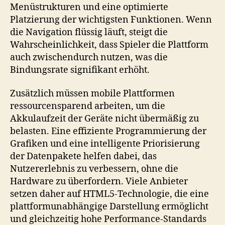
Menüstrukturen und eine optimierte
Platzierung der wichtigsten Funktionen. Wenn
die Navigation flüssig läuft, steigt die
Wahrscheinlichkeit, dass Spieler die Plattform
auch zwischendurch nutzen, was die
Bindungsrate signifikant erhöht.
Zusätzlich müssen mobile Plattformen
ressourcensparend arbeiten, um die
Akkulaufzeit der Geräte nicht übermäßig zu
belasten. Eine effiziente Programmierung der
Grafiken und eine intelligente Priorisierung
der Datenpakete helfen dabei, das
Nutzererlebnis zu verbessern, ohne die
Hardware zu überfordern. Viele Anbieter
setzen daher auf HTML5-Technologie, die eine
plattformunabhängige Darstellung ermöglicht
und gleichzeitig hohe Performance-Standards