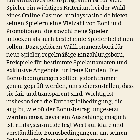
Ein attraktives Bonusprogramm ist für viele
Spieler ein wichtiges Kriterium bei der Wahl
eines Online-Casinos. ninlayscasino.de bietet
seinen Spielern eine Vielzahl von Boni und
Promotionen, die sowohl neue Spieler
anlocken als auch bestehende Spieler belohnen
sollen. Dazu gehören Willkommensboni für
neue Spieler, regelmäßige Einzahlungsboni,
Freispiele für bestimmte Spielautomaten und
exklusive Angebote für treue Kunden. Die
Bonusbedingungen sollten jedoch immer
genau geprüft werden, um sicherzustellen, dass
sie fair und transparent sind. Wichtig ist
insbesondere die Durchspielbedingung, die
angibt, wie oft der Bonusbetrag umgesetzt
werden muss, bevor ein Auszahlung möglich
ist. ninlayscasino.de legt Wert auf klare und
verständliche Bonusbedingungen, um seinen