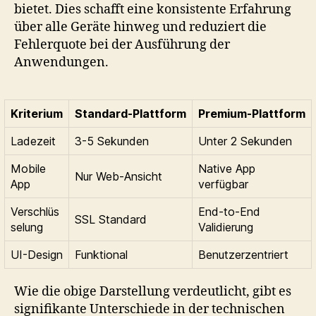
bietet. Dies schafft eine konsistente Erfahrung
über alle Geräte hinweg und reduziert die
Fehlerquote bei der Ausführung der
Anwendungen.
Kriterium
Standard-Plattform
Premium-Plattform
Ladezeit
3-5 Sekunden
Unter 2 Sekunden
Mobile
Native App
Nur Web-Ansicht
App
verfügbar
Verschlüs
End-to-End
SSL Standard
selung
Validierung
UI-Design
Funktional
Benutzerzentriert
Wie die obige Darstellung verdeutlicht, gibt es
signifikante Unterschiede in der technischen