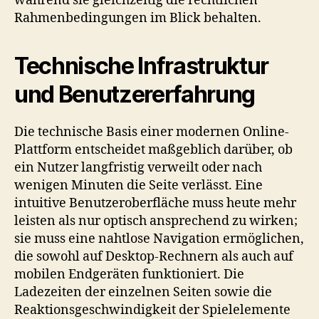
während sie gleichzeitig die rechtlichen
Rahmenbedingungen im Blick behalten.
Technische Infrastruktur
und Benutzererfahrung
Die technische Basis einer modernen Online-
Plattform entscheidet maßgeblich darüber, ob
ein Nutzer langfristig verweilt oder nach
wenigen Minuten die Seite verlässt. Eine
intuitive Benutzeroberfläche muss heute mehr
leisten als nur optisch ansprechend zu wirken;
sie muss eine nahtlose Navigation ermöglichen,
die sowohl auf Desktop-Rechnern als auch auf
mobilen Endgeräten funktioniert. Die
Ladezeiten der einzelnen Seiten sowie die
Reaktionsgeschwindigkeit der Spielelemente