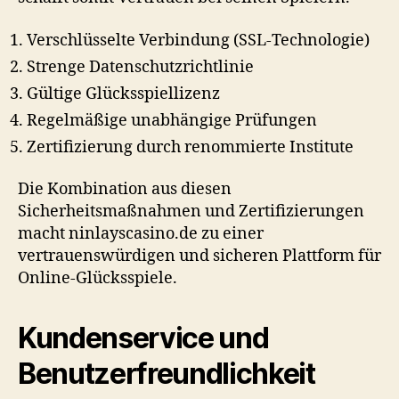
Verschlüsselte Verbindung (SSL-Technologie)
Strenge Datenschutzrichtlinie
Gültige Glücksspiellizenz
Regelmäßige unabhängige Prüfungen
Zertifizierung durch renommierte Institute
Die Kombination aus diesen
Sicherheitsmaßnahmen und Zertifizierungen
macht ninlayscasino.de zu einer
vertrauenswürdigen und sicheren Plattform für
Online-Glücksspiele.
Kundenservice und
Benutzerfreundlichkeit