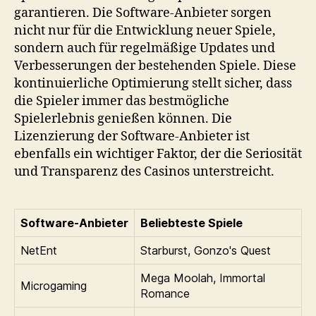
garantieren. Die Software-Anbieter sorgen
nicht nur für die Entwicklung neuer Spiele,
sondern auch für regelmäßige Updates und
Verbesserungen der bestehenden Spiele. Diese
kontinuierliche Optimierung stellt sicher, dass
die Spieler immer das bestmögliche
Spielerlebnis genießen können. Die
Lizenzierung der Software-Anbieter ist
ebenfalls ein wichtiger Faktor, der die Seriosität
und Transparenz des Casinos unterstreicht.
Software-Anbieter
Beliebteste Spiele
NetEnt
Starburst, Gonzo's Quest
Mega Moolah, Immortal
Microgaming
Romance