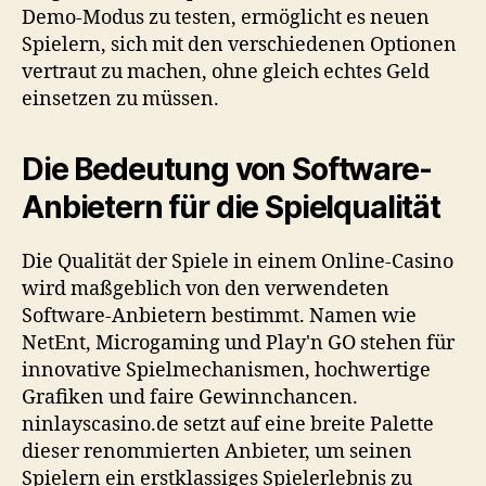
Demo-Modus zu testen, ermöglicht es neuen
Spielern, sich mit den verschiedenen Optionen
vertraut zu machen, ohne gleich echtes Geld
einsetzen zu müssen.
Die Bedeutung von Software-
Anbietern für die Spielqualität
Die Qualität der Spiele in einem Online-Casino
wird maßgeblich von den verwendeten
Software-Anbietern bestimmt. Namen wie
NetEnt, Microgaming und Play'n GO stehen für
innovative Spielmechanismen, hochwertige
Grafiken und faire Gewinnchancen.
ninlayscasino.de setzt auf eine breite Palette
dieser renommierten Anbieter, um seinen
Spielern ein erstklassiges Spielerlebnis zu