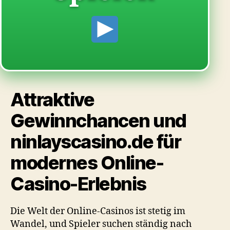
Attraktive
Gewinnchancen und
ninlayscasino.de für
modernes Online-
Casino-Erlebnis
Die Welt der Online-Casinos ist stetig im
Wandel, und Spieler suchen ständig nach