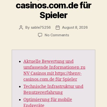
casinos.com.de für
Spieler
By
sable75256
August 8, 2026
Post
Post
author
date
on
No Comments
Aktuelle
Bewertung
und
umfassende
Aktuelle Bewertung und
Informationen
zu
umfassende Informationen zu
NV
NV Casinos mit https://thenv-
Casinos
casinos.com.de für Spieler
mit
Technische Infrastruktur und
https://thenv-
Benutzererfahrung
casinos.com.de
für
Optimierung für mobile
Spieler
Endgeräte