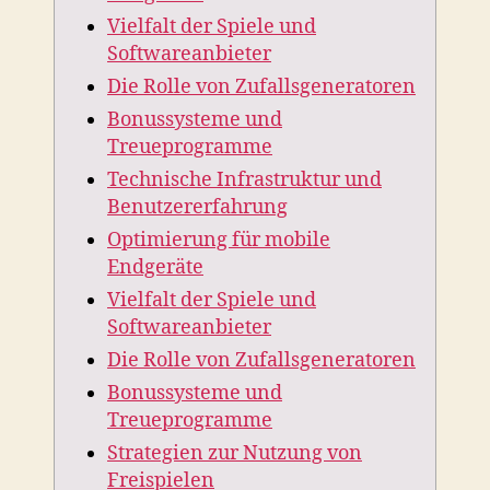
Vielfalt der Spiele und
Softwareanbieter
Die Rolle von Zufallsgeneratoren
Bonussysteme und
Treueprogramme
Technische Infrastruktur und
Benutzererfahrung
Optimierung für mobile
Endgeräte
Vielfalt der Spiele und
Softwareanbieter
Die Rolle von Zufallsgeneratoren
Bonussysteme und
Treueprogramme
Strategien zur Nutzung von
Freispielen