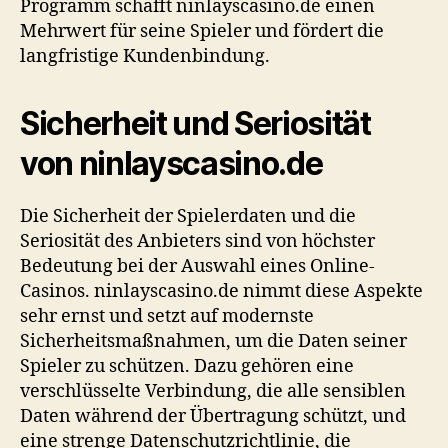
Programm schafft ninlayscasino.de einen
Mehrwert für seine Spieler und fördert die
langfristige Kundenbindung.
Sicherheit und Seriosität
von ninlayscasino.de
Die Sicherheit der Spielerdaten und die
Seriosität des Anbieters sind von höchster
Bedeutung bei der Auswahl eines Online-
Casinos. ninlayscasino.de nimmt diese Aspekte
sehr ernst und setzt auf modernste
Sicherheitsmaßnahmen, um die Daten seiner
Spieler zu schützen. Dazu gehören eine
verschlüsselte Verbindung, die alle sensiblen
Daten während der Übertragung schützt, und
eine strenge Datenschutzrichtlinie, die