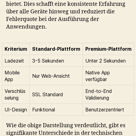
bietet. Dies schafft eine konsistente Erfahrung
über alle Geräte hinweg und reduziert die
Fehlerquote bei der Ausführung der
Anwendungen.
Kriterium
Standard-Plattform
Premium-Plattform
Ladezeit
3-5 Sekunden
Unter 2 Sekunden
Mobile
Native App
Nur Web-Ansicht
App
verfügbar
Verschlüs
End-to-End
SSL Standard
selung
Validierung
UI-Design
Funktional
Benutzerzentriert
Wie die obige Darstellung verdeutlicht, gibt es
signifikante Unterschiede in der technischen