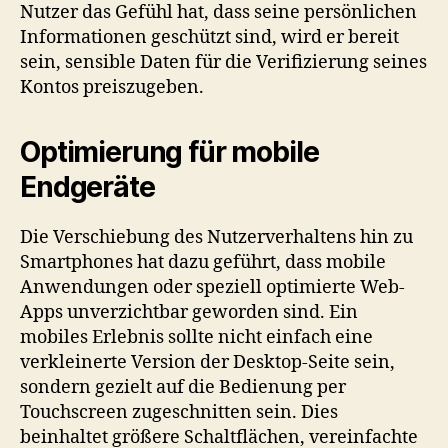
Nutzer das Gefühl hat, dass seine persönlichen
Informationen geschützt sind, wird er bereit
sein, sensible Daten für die Verifizierung seines
Kontos preiszugeben.
Optimierung für mobile
Endgeräte
Die Verschiebung des Nutzerverhaltens hin zu
Smartphones hat dazu geführt, dass mobile
Anwendungen oder speziell optimierte Web-
Apps unverzichtbar geworden sind. Ein
mobiles Erlebnis sollte nicht einfach eine
verkleinerte Version der Desktop-Seite sein,
sondern gezielt auf die Bedienung per
Touchscreen zugeschnitten sein. Dies
beinhaltet größere Schaltflächen, vereinfachte