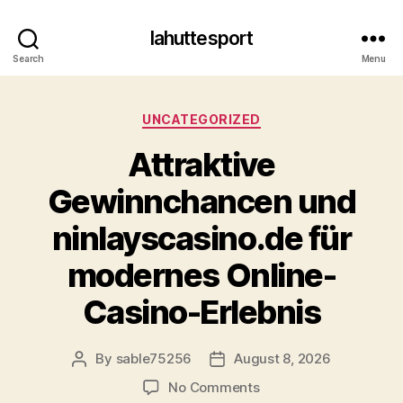
lahuttesport
Search
Menu
Categories
UNCATEGORIZED
Attraktive
Gewinnchancen und
ninlayscasino.de für
modernes Online-
Casino-Erlebnis
By
sable75256
August 8, 2026
Post
Post
author
date
on
No Comments