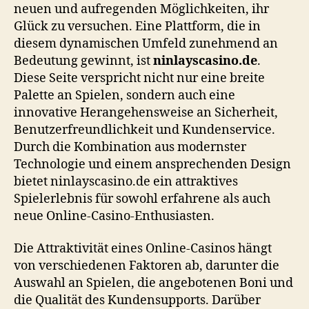
neuen und aufregenden Möglichkeiten, ihr
Glück zu versuchen. Eine Plattform, die in
diesem dynamischen Umfeld zunehmend an
Bedeutung gewinnt, ist
ninlayscasino.de
.
Diese Seite verspricht nicht nur eine breite
Palette an Spielen, sondern auch eine
innovative Herangehensweise an Sicherheit,
Benutzerfreundlichkeit und Kundenservice.
Durch die Kombination aus modernster
Technologie und einem ansprechenden Design
bietet ninlayscasino.de ein attraktives
Spielerlebnis für sowohl erfahrene als auch
neue Online-Casino-Enthusiasten.
Die Attraktivität eines Online-Casinos hängt
von verschiedenen Faktoren ab, darunter die
Auswahl an Spielen, die angebotenen Boni und
die Qualität des Kundensupports. Darüber