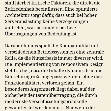
sind hierbei kritische Faktoren, die direkt die
Zufriedenheit beeinflussen. Eine optimierte
Architektur sorgt dafür, dass auch bei hoher
Serverauslastung keine Verzögerungen
auftreten, was besonders bei Live-
Übertragungen von Bedeutung ist.
Darüber hinaus spielt die Kompatibilität mit
verschiedenen Betriebssystemen eine zentrale
Rolle, da die Nutzerbasis immer diverser wird.
Die Implementierung von responsivem Design
stellt sicher, dass die Inhalte dynamisch an die
Bildschirmgröße angepasst werden, ohne dass
Funktionalitäten verloren gehen. Ein
besonderes Augenmerk liegt dabei auf der
Sicherheit der Datenübertragung, die durch
modernste Verschlüsselungsprotokolle
gewährleistet werden muss. Nur wenn der