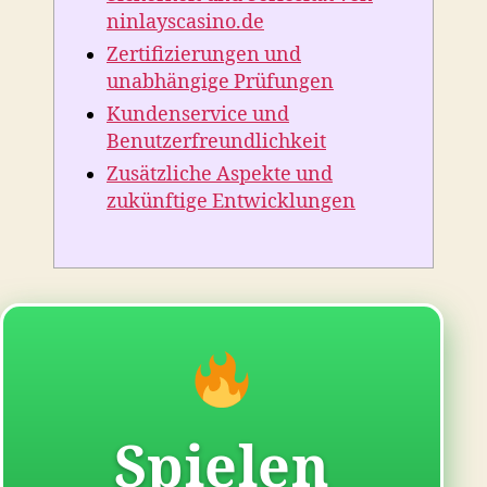
ninlayscasino.de
Zertifizierungen und
unabhängige Prüfungen
Kundenservice und
Benutzerfreundlichkeit
Zusätzliche Aspekte und
zukünftige Entwicklungen
Spielen