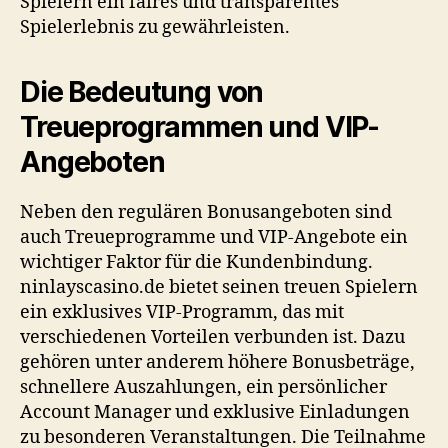
Spielern ein faires und transparentes
Spielerlebnis zu gewährleisten.
Die Bedeutung von
Treueprogrammen und VIP-
Angeboten
Neben den regulären Bonusangeboten sind
auch Treueprogramme und VIP-Angebote ein
wichtiger Faktor für die Kundenbindung.
ninlayscasino.de bietet seinen treuen Spielern
ein exklusives VIP-Programm, das mit
verschiedenen Vorteilen verbunden ist. Dazu
gehören unter anderem höhere Bonusbeträge,
schnellere Auszahlungen, ein persönlicher
Account Manager und exklusive Einladungen
zu besonderen Veranstaltungen. Die Teilnahme