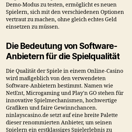
Demo-Modus zu testen, ermöglicht es neuen
Spielern, sich mit den verschiedenen Optionen
vertraut zu machen, ohne gleich echtes Geld
einsetzen zu müssen.
Die Bedeutung von Software-
Anbietern für die Spielqualität
Die Qualität der Spiele in einem Online-Casino
wird maßgeblich von den verwendeten
Software-Anbietern bestimmt. Namen wie
NetEnt, Microgaming und Play'n GO stehen für
innovative Spielmechanismen, hochwertige
Grafiken und faire Gewinnchancen.
ninlayscasino.de setzt auf eine breite Palette
dieser renommierten Anbieter, um seinen
Spielern ein erstklassiges Spielerlebnis zu