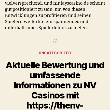
vielversprechend, und ninlayscasino.de scheint
gut positioniert zu sein, um von diesen
Entwicklungen zu profitieren und seinen
Spielern weiterhin ein spannendes und
unterhaltsames Spielerlebnis zu bieten.
Categories
UNCATEGORIZED
Aktuelle Bewertung und
umfassende
Informationen zu NV
Casinos mit
https://thenv-