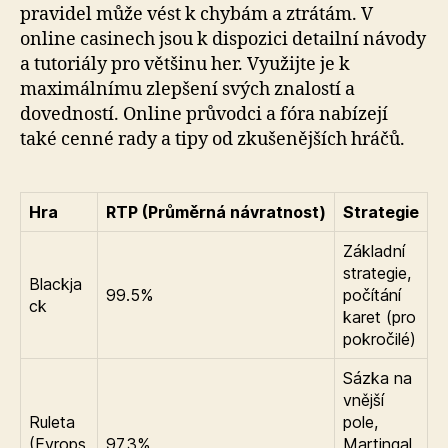
pravidel může vést k chybám a ztrátám. V
online casinech jsou k dispozici detailní návody
a tutoriály pro většinu her. Využijte je k
maximálnímu zlepšení svých znalostí a
dovedností. Online průvodci a fóra nabízejí
také cenné rady a tipy od zkušenějších hráčů.
Hra
RTP (Průměrná návratnost)
Strategie
Základní
strategie,
Blackja
99.5%
počítání
ck
karet (pro
pokročilé)
Sázka na
vnější
Ruleta
pole,
(Evrops
97.3%
Martingal