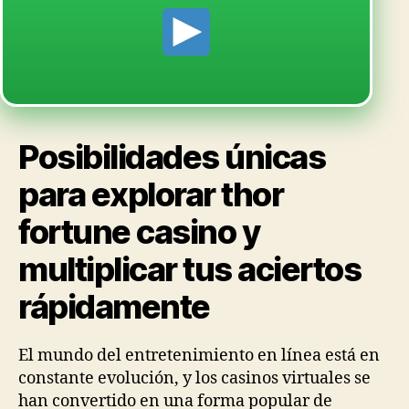
Posibilidades únicas
para explorar thor
fortune casino y
multiplicar tus aciertos
rápidamente
El mundo del entretenimiento en línea está en
constante evolución, y los casinos virtuales se
han convertido en una forma popular de