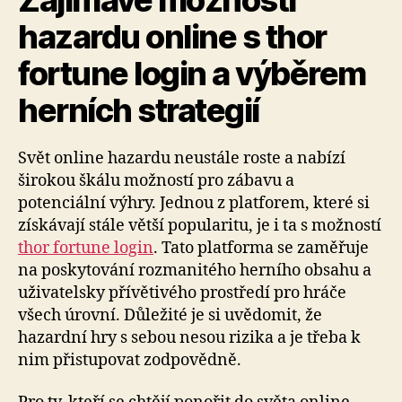
hazardu online s thor
fortune login a výběrem
herních strategií
Svět online hazardu neustále roste a nabízí
širokou škálu možností pro zábavu a
potenciální výhry. Jednou z platforem, které si
získávají stále větší popularitu, je i ta s možností
thor fortune login
. Tato platforma se zaměřuje
na poskytování rozmanitého herního obsahu a
uživatelsky přívětivého prostředí pro hráče
všech úrovní. Důležité je si uvědomit, že
hazardní hry s sebou nesou rizika a je třeba k
nim přistupovat zodpovědně.