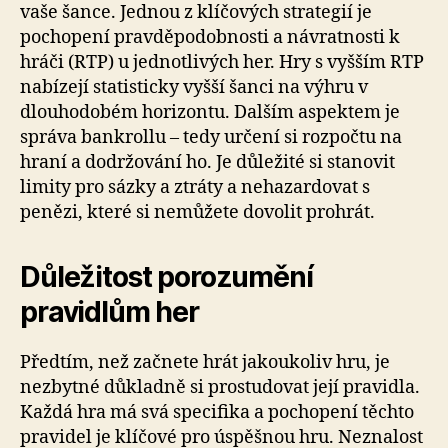
vaše šance. Jednou z klíčových strategií je
pochopení pravděpodobnosti a návratnosti k
hráči (RTP) u jednotlivých her. Hry s vyšším RTP
nabízejí statisticky vyšší šanci na výhru v
dlouhodobém horizontu. Dalším aspektem je
správa bankrollu – tedy určení si rozpočtu na
hraní a dodržování ho. Je důležité si stanovit
limity pro sázky a ztráty a nehazardovat s
penězi, které si nemůžete dovolit prohrát.
Důležitost porozumění
pravidlům her
Předtím, než začnete hrát jakoukoliv hru, je
nezbytné důkladně si prostudovat její pravidla.
Každá hra má svá specifika a pochopení těchto
pravidel je klíčové pro úspěšnou hru. Neznalost