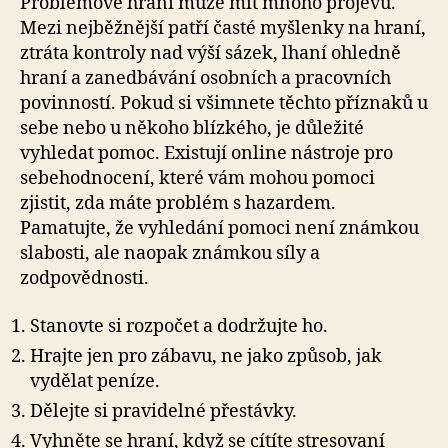
Problémové hraní může mít mnoho projevů.
Mezi nejběžnější patří časté myšlenky na hraní,
ztráta kontroly nad výší sázek, lhaní ohledně
hraní a zanedbávání osobních a pracovních
povinností. Pokud si všimnete těchto příznaků u
sebe nebo u někoho blízkého, je důležité
vyhledat pomoc. Existují online nástroje pro
sebehodnocení, které vám mohou pomoci
zjistit, zda máte problém s hazardem.
Pamatujte, že vyhledání pomoci není známkou
slabosti, ale naopak známkou síly a
zodpovědnosti.
Stanovte si rozpočet a dodržujte ho.
Hrajte jen pro zábavu, ne jako způsob, jak
vydělat peníze.
Dělejte si pravidelné přestávky.
Vyhněte se hraní, když se cítíte stresovaní