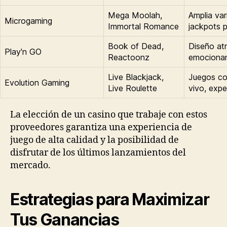
Mega Moolah,
Amplia var
Microgaming
Immortal Romance
jackpots 
Book of Dead,
Diseño atr
Play'n GO
Reactoonz
emociona
Live Blackjack,
Juegos co
Evolution Gaming
Live Roulette
vivo, expe
La elección de un casino que trabaje con estos
proveedores garantiza una experiencia de
juego de alta calidad y la posibilidad de
disfrutar de los últimos lanzamientos del
mercado.
Estrategias para Maximizar
Tus Ganancias