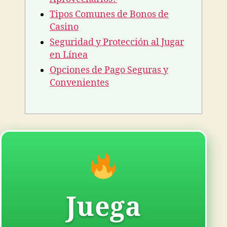
Tipos Comunes de Bonos de
Casino
Seguridad y Protección al Jugar
en Línea
Opciones de Pago Seguras y
Convenientes
Juega