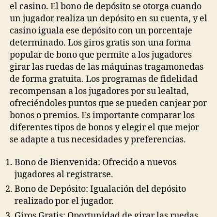
el casino. El bono de depósito se otorga cuando
un jugador realiza un depósito en su cuenta, y el
casino iguala ese depósito con un porcentaje
determinado. Los giros gratis son una forma
popular de bono que permite a los jugadores
girar las ruedas de las máquinas tragamonedas
de forma gratuita. Los programas de fidelidad
recompensan a los jugadores por su lealtad,
ofreciéndoles puntos que se pueden canjear por
bonos o premios. Es importante comparar los
diferentes tipos de bonos y elegir el que mejor
se adapte a tus necesidades y preferencias.
Bono de Bienvenida: Ofrecido a nuevos
jugadores al registrarse.
Bono de Depósito: Igualación del depósito
realizado por el jugador.
Giros Gratis: Oportunidad de girar las ruedas