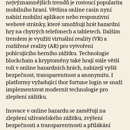
nejvýznamnějších trendů je rostoucí popularita
mobilního hraní. Většina online casin nyní
nabízí mobilní aplikace nebo responzivní
webové stránky, které umožňují hrát hazardní
hry na chytrých telefonech a tabletech. Dalším
trendem je využití virtuální reality (VR) a
rozšířené reality (AR) pro vytvoření
pohlcujícího herního zážitku. Technologie
blockchain a kryptoměny také hrají stále větší
roli v online hazardních hrách, nabízejí vyšší
bezpečnost, transparentnost a anonymitu. I
platformy vyžadující thor fortune login se snaží
implementovat modernít technologie pro
zlepšení zážitku.
Inovace v online hazardu se zaměřují na
zlepšení uživatelského zážitku, zvýšení
bezpečnosti a transparentnosti a přilákání