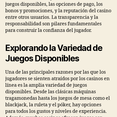
juegos disponibles, las opciones de pago, los
bonos y promociones, y la reputación del casino
entre otros usuarios. La transparencia y la
responsabilidad son pilares fundamentales
para construir la confianza del jugador.
Explorando la Variedad de
Juegos Disponibles
Una de las principales razones por las que los
jugadores se sienten atraídos por los casinos en
línea es la amplia variedad de juegos
disponibles. Desde las clásicas máquinas
tragamonedas hasta los juegos de mesa como el
blackjack, la ruleta y el póker, hay opciones
para todos los gustos y niveles de experiencia.