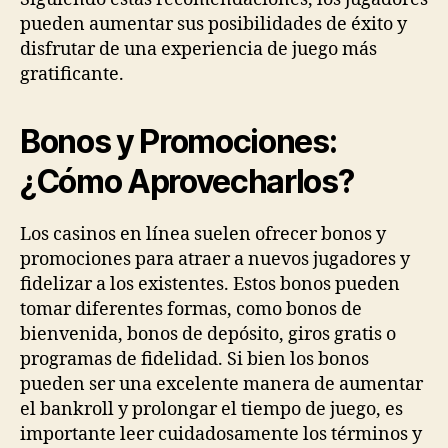
pueden aumentar sus posibilidades de éxito y
disfrutar de una experiencia de juego más
gratificante.
Bonos y Promociones:
¿Cómo Aprovecharlos?
Los casinos en línea suelen ofrecer bonos y
promociones para atraer a nuevos jugadores y
fidelizar a los existentes. Estos bonos pueden
tomar diferentes formas, como bonos de
bienvenida, bonos de depósito, giros gratis o
programas de fidelidad. Si bien los bonos
pueden ser una excelente manera de aumentar
el bankroll y prolongar el tiempo de juego, es
importante leer cuidadosamente los términos y