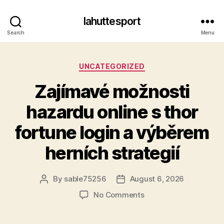
lahuttesport
Search
Menu
Categories
UNCATEGORIZED
Zajímavé možnosti
hazardu online s thor
fortune login a výběrem
herních strategií
By
sable75256
August 6, 2026
Post
Post
author
date
on
No Comments
Zajímavé
možnosti