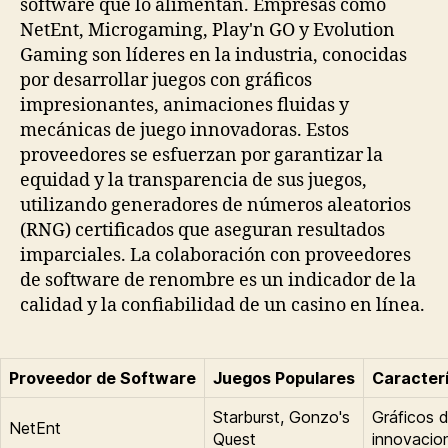
software que lo alimentan. Empresas como
NetEnt, Microgaming, Play'n GO y Evolution
Gaming son líderes en la industria, conocidas
por desarrollar juegos con gráficos
impresionantes, animaciones fluidas y
mecánicas de juego innovadoras. Estos
proveedores se esfuerzan por garantizar la
equidad y la transparencia de sus juegos,
utilizando generadores de números aleatorios
(RNG) certificados que aseguran resultados
imparciales. La colaboración con proveedores
de software de renombre es un indicador de la
calidad y la confiabilidad de un casino en línea.
Proveedor de Software
Juegos Populares
Caracterí
Starburst, Gonzo's
Gráficos d
NetEnt
Quest
innovacion