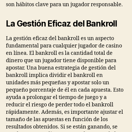
son hábitos clave para un jugador responsable.
La Gestión Eficaz del Bankroll
La gestión eficaz del bankroll es un aspecto
fundamental para cualquier jugador de casino
en línea. El bankroll es la cantidad total de
dinero que un jugador tiene disponible para
apostar. Una buena estrategia de gestión del
bankroll implica dividir el bankroll en
unidades más pequeñas y apostar solo un
pequeño porcentaje de él en cada apuesta. Esto
ayuda a prolongar el tiempo de juego y a
reducir el riesgo de perder todo el bankroll
rápidamente. Además, es importante ajustar el
tamaño de las apuestas en función de los
resultados obtenidos. Si se están ganando, se