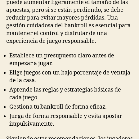
puede aumentar ligeramente el tamaño de las
apuestas, pero si se están perdiendo, se debe
reducir para evitar mayores pérdidas. Una
gestión cuidadosa del bankroll es esencial para
mantener el control y disfrutar de una
experiencia de juego responsable.
Establece un presupuesto claro antes de
empezar a jugar.
Elige juegos con un bajo porcentaje de ventaja
de la casa.
Aprende las reglas y estrategias básicas de
cada juego.
Gestiona tu bankroll de forma eficaz.
Juega de forma responsable y evita apostar
impulsivamente.
Siguiendo estas recomendaciones, los jugadores