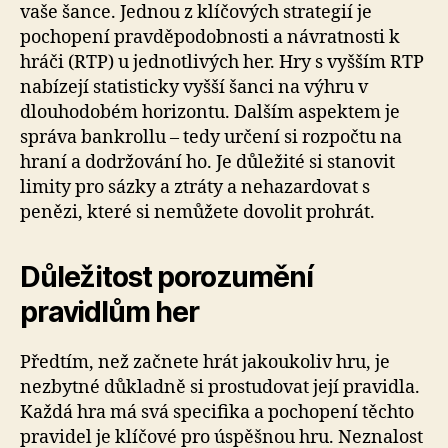
vaše šance. Jednou z klíčových strategií je
pochopení pravděpodobnosti a návratnosti k
hráči (RTP) u jednotlivých her. Hry s vyšším RTP
nabízejí statisticky vyšší šanci na výhru v
dlouhodobém horizontu. Dalším aspektem je
správa bankrollu – tedy určení si rozpočtu na
hraní a dodržování ho. Je důležité si stanovit
limity pro sázky a ztráty a nehazardovat s
penězi, které si nemůžete dovolit prohrát.
Důležitost porozumění
pravidlům her
Předtím, než začnete hrát jakoukoliv hru, je
nezbytné důkladně si prostudovat její pravidla.
Každá hra má svá specifika a pochopení těchto
pravidel je klíčové pro úspěšnou hru. Neznalost