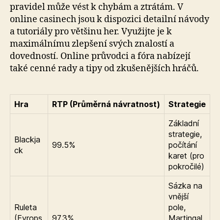
pravidel může vést k chybám a ztrátám. V
online casinech jsou k dispozici detailní návody
a tutoriály pro většinu her. Využijte je k
maximálnímu zlepšení svých znalostí a
dovedností. Online průvodci a fóra nabízejí
také cenné rady a tipy od zkušenějších hráčů.
Hra
RTP (Průměrná návratnost)
Strategie
Základní
strategie,
Blackja
99.5%
počítání
ck
karet (pro
pokročilé)
Sázka na
vnější
Ruleta
pole,
(Evrops
97.3%
Martingal