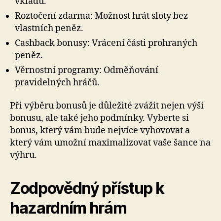
vkladu.
Roztočení zdarma: Možnost hrát sloty bez
vlastních peněz.
Cashback bonusy: Vrácení části prohraných
peněz.
Věrnostní programy: Odměňování
pravidelných hráčů.
Při výběru bonusů je důležité zvážit nejen výši
bonusu, ale také jeho podmínky. Vyberte si
bonus, který vám bude nejvíce vyhovovat a
který vám umožní maximalizovat vaše šance na
výhru.
Zodpovědný přístup k
hazardním hrám