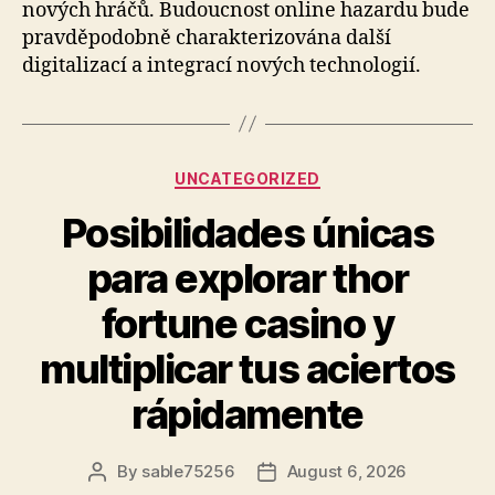
nových hráčů. Budoucnost online hazardu bude
pravděpodobně charakterizována další
digitalizací a integrací nových technologií.
Categories
UNCATEGORIZED
Posibilidades únicas
para explorar thor
fortune casino y
multiplicar tus aciertos
rápidamente
By
sable75256
August 6, 2026
Post
Post