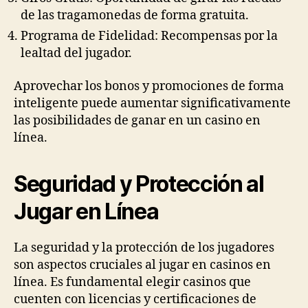
de las tragamonedas de forma gratuita.
Programa de Fidelidad: Recompensas por la
lealtad del jugador.
Aprovechar los bonos y promociones de forma
inteligente puede aumentar significativamente
las posibilidades de ganar en un casino en
línea.
Seguridad y Protección al
Jugar en Línea
La seguridad y la protección de los jugadores
son aspectos cruciales al jugar en casinos en
línea. Es fundamental elegir casinos que
cuenten con licencias y certificaciones de