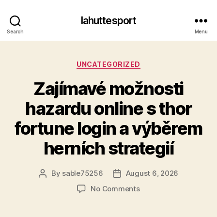
lahuttesport
Search
Menu
Categories
UNCATEGORIZED
Zajímavé možnosti
hazardu online s thor
fortune login a výběrem
herních strategií
By
sable75256
August 6, 2026
Post
Post
author
date
on
No Comments
Zajímavé
možnosti