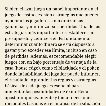
Si bien el azar juega un papel importante en el
juego de casino, existen estrategias que pueden
ayudar a los jugadores a maximizar sus
ganancias y minimizar sus pérdidas. Una de las
estrategias más importantes es establecer un
presupuesto y ceñirse a él. Es fundamental
determinar cuánto dinero se está dispuesto a
gastar y no exceder ese límite, incluso en caso
de pérdidas. Además, es recomendable elegir
juegos con un bajo porcentaje de ventaja de la
casa (house edge), como el blackjack y el póker,
donde la habilidad del jugador puede influir en
el resultado. Aprender las reglas y estrategias
básicas de cada juego es esencial para
aumentar las posibilidades de éxito. Evitar
apostar impulsivamente y tomar decisiones
racionales basadas en el análisis de la situación