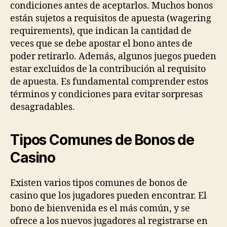
condiciones antes de aceptarlos. Muchos bonos
están sujetos a requisitos de apuesta (wagering
requirements), que indican la cantidad de
veces que se debe apostar el bono antes de
poder retirarlo. Además, algunos juegos pueden
estar excluidos de la contribución al requisito
de apuesta. Es fundamental comprender estos
términos y condiciones para evitar sorpresas
desagradables.
Tipos Comunes de Bonos de
Casino
Existen varios tipos comunes de bonos de
casino que los jugadores pueden encontrar. El
bono de bienvenida es el más común, y se
ofrece a los nuevos jugadores al registrarse en