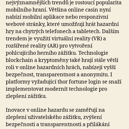
nejvýznamnějších trendů je rostoucí popularita
mobilního hraní. Většina online casin nyní
nabízí mobilní aplikace nebo responzivní
webové stránky, které umožňují hrát hazardní
hry na chytrých telefonech a tabletech. Dalším
trendem je využití virtuální reality (VR) a
rozšířené reality (AR) pro vytvoření
pohlcujícího herního zážitku. Technologie
blockchain a kryptoměny také hrají stále větší
roli v online hazardních hrách, nabízejí vyšší
bezpečnost, transparentnost a anonymitu. I
platformy vyžadující thor fortune login se snaží
implementovat modernít technologie pro
zlepšení zážitku.
Inovace v online hazardu se zaměřují na
zlepšení uživatelského zážitku, zvýšení
bezpečnosti a transparentnosti a přilákání