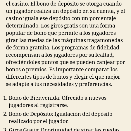
el casino. El bono de depósito se otorga cuando
un jugador realiza un depósito en su cuenta, y el
casino iguala ese depósito con un porcentaje
determinado. Los giros gratis son una forma
popular de bono que permite a los jugadores
girar las ruedas de las máquinas tragamonedas
de forma gratuita. Los programas de fidelidad
recompensan a los jugadores por su lealtad,
ofreciéndoles puntos que se pueden canjear por
bonos o premios. Es importante comparar los
diferentes tipos de bonos y elegir el que mejor
se adapte a tus necesidades y preferencias.
Bono de Bienvenida: Ofrecido a nuevos
jugadores al registrarse.
Bono de Depósito: Igualación del depósito
realizado por el jugador.
Giros Gratis: Oportunidad de girar las ruedas