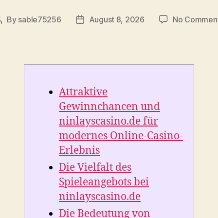
By
sable75256
August 8, 2026
No Commen
Post
Post
author
date
Attraktive
Gewinnchancen und
ninlayscasino.de für
modernes Online-Casino-
Erlebnis
Die Vielfalt des
Spieleangebots bei
ninlayscasino.de
Die Bedeutung von