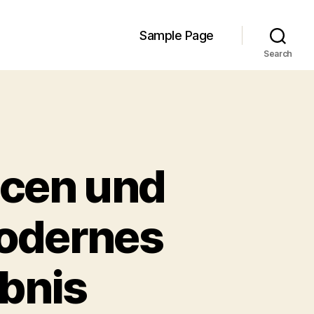
Sample Page
Search
ncen und
modernes
bnis