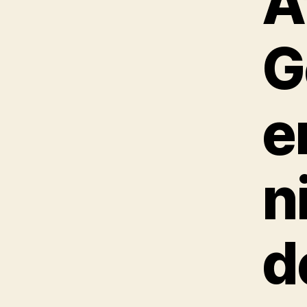
A
G
e
n
d