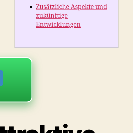
Zusätzliche Aspekte und
zukünftige
Entwicklungen