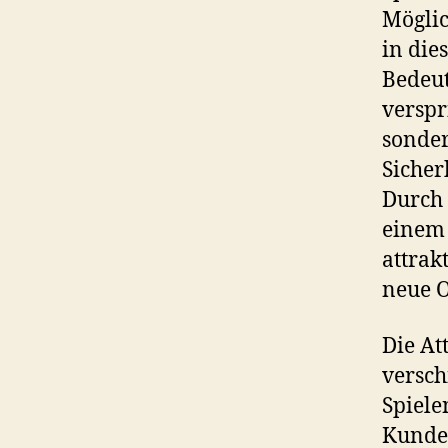
Möglic
in di
Bedeut
verspr
sonder
Sicher
Durch 
einem 
attrak
neue O
Die At
versch
Spiele
Kunden