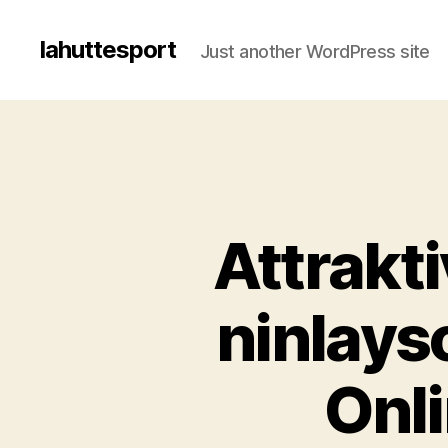
lahuttesport
Just another WordPress site
Attrakt
ninlays
Onl