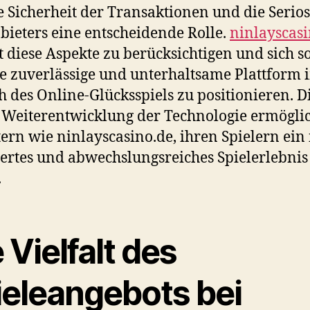
e Sicherheit der Transaktionen und die Serios
bieters eine entscheidende Rolle.
ninlayscasi
t diese Aspekte zu berücksichtigen und sich s
ne zuverlässige und unterhaltsame Plattform 
h des Online-Glücksspiels zu positionieren. D
e Weiterentwicklung der Technologie ermöglic
ern wie ninlayscasino.de, ihren Spielern ei
ertes und abwechslungsreiches Spielerlebnis
.
 Vielfalt des
ieleangebots bei