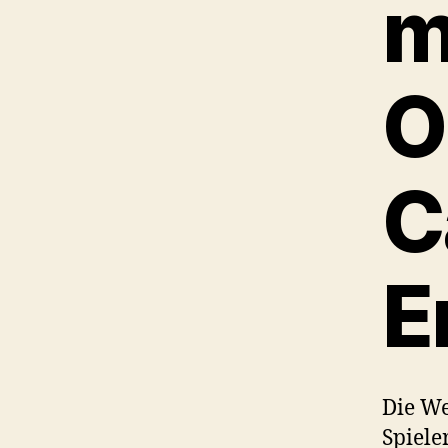
m
O
C
E
Die We
Spiele