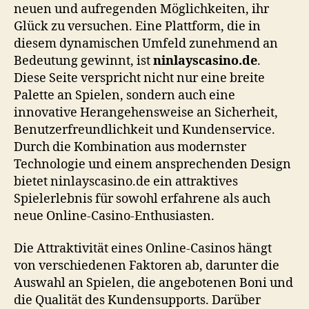
neuen und aufregenden Möglichkeiten, ihr
Glück zu versuchen. Eine Plattform, die in
diesem dynamischen Umfeld zunehmend an
Bedeutung gewinnt, ist
ninlayscasino.de
.
Diese Seite verspricht nicht nur eine breite
Palette an Spielen, sondern auch eine
innovative Herangehensweise an Sicherheit,
Benutzerfreundlichkeit und Kundenservice.
Durch die Kombination aus modernster
Technologie und einem ansprechenden Design
bietet ninlayscasino.de ein attraktives
Spielerlebnis für sowohl erfahrene als auch
neue Online-Casino-Enthusiasten.
Die Attraktivität eines Online-Casinos hängt
von verschiedenen Faktoren ab, darunter die
Auswahl an Spielen, die angebotenen Boni und
die Qualität des Kundensupports. Darüber