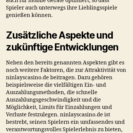
auch für mobile Geräte optimiert, so dass
Spieler auch unterwegs ihre Lieblingsspiele
genießen können.
Zusätzliche Aspekte und
zukünftige Entwicklungen
Neben den bereits genannten Aspekten gibt es
noch weitere Faktoren, die zur Attraktivität von
ninlayscasino.de beitragen. Dazu gehören
beispielsweise die vielfältigen Ein- und
Auszahlungsmethoden, die schnelle
Auszahlungsgeschwindigkeit und die
Möglichkeit, Limits für Einzahlungen und
Verluste festzulegen. ninlayscasino.de ist
bestrebt, seinen Spielern ein umfassendes und
verantwortungsvolles Spielerlebnis zu bieten,