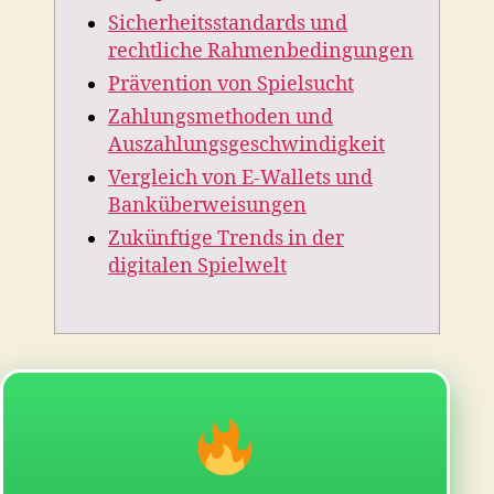
Sicherheitsstandards und
rechtliche Rahmenbedingungen
Prävention von Spielsucht
Zahlungsmethoden und
Auszahlungsgeschwindigkeit
Vergleich von E-Wallets und
Banküberweisungen
Zukünftige Trends in der
digitalen Spielwelt