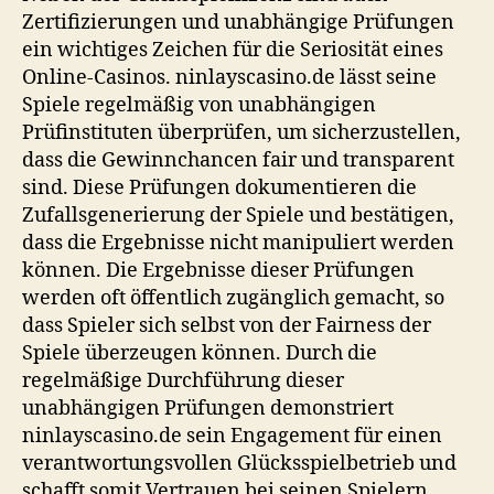
Zertifizierungen und unabhängige Prüfungen
ein wichtiges Zeichen für die Seriosität eines
Online-Casinos. ninlayscasino.de lässt seine
Spiele regelmäßig von unabhängigen
Prüfinstituten überprüfen, um sicherzustellen,
dass die Gewinnchancen fair und transparent
sind. Diese Prüfungen dokumentieren die
Zufallsgenerierung der Spiele und bestätigen,
dass die Ergebnisse nicht manipuliert werden
können. Die Ergebnisse dieser Prüfungen
werden oft öffentlich zugänglich gemacht, so
dass Spieler sich selbst von der Fairness der
Spiele überzeugen können. Durch die
regelmäßige Durchführung dieser
unabhängigen Prüfungen demonstriert
ninlayscasino.de sein Engagement für einen
verantwortungsvollen Glücksspielbetrieb und
schafft somit Vertrauen bei seinen Spielern.