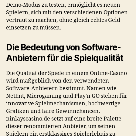
Demo-Modus zu testen, ermöglicht es neuen
Spielern, sich mit den verschiedenen Optionen
vertraut zu machen, ohne gleich echtes Geld
einsetzen zu müssen.
Die Bedeutung von Software-
Anbietern für die Spielqualität
Die Qualität der Spiele in einem Online-Casino
wird maßgeblich von den verwendeten
Software-Anbietern bestimmt. Namen wie
NetEnt, Microgaming und Play'n GO stehen für
innovative Spielmechanismen, hochwertige
Grafiken und faire Gewinnchancen.
ninlayscasino.de setzt auf eine breite Palette
dieser renommierten Anbieter, um seinen
Spielern ein erstklassiges Spielerlebnis zu