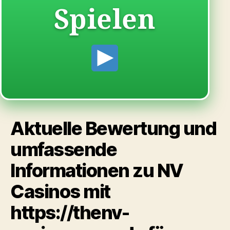
Spielen
Aktuelle Bewertung und
umfassende
Informationen zu NV
Casinos mit
https://thenv-