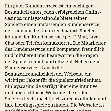
Ein guter Kundenservice ist ein wichtiger
Bestandteil eines jeden erfolgreichen Online-
Casinos. ninlayscasino.de bietet seinen
Spielern einen umfassenden Kundenservice,
der rund um die Uhr erreichbar ist. Spieler
können den Kundenservice per E-Mail, Live-
Chat oder Telefon kontaktieren. Die Mitarbeiter
des Kundenservice sind kompetent, freundlich
und hilfsbereit und beantworten die Fragen
der Spieler schnell und effizient. Neben dem
Kundenservice ist auch die
Benutzerfreundlichkeit der Webseite ein
wichtiger Faktor für die Spielerzufriedenheit.
ninlayscasino.de verfügt über eine intuitive
und übersichtliche Webseite, die es den
Spielern leicht macht, sich zurechtzufinden und
ihre Lieblingsspiele zu finden. Die Webseite ist