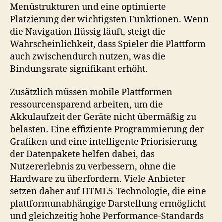
Menüstrukturen und eine optimierte
Platzierung der wichtigsten Funktionen. Wenn
die Navigation flüssig läuft, steigt die
Wahrscheinlichkeit, dass Spieler die Plattform
auch zwischendurch nutzen, was die
Bindungsrate signifikant erhöht.
Zusätzlich müssen mobile Plattformen
ressourcensparend arbeiten, um die
Akkulaufzeit der Geräte nicht übermäßig zu
belasten. Eine effiziente Programmierung der
Grafiken und eine intelligente Priorisierung
der Datenpakete helfen dabei, das
Nutzererlebnis zu verbessern, ohne die
Hardware zu überfordern. Viele Anbieter
setzen daher auf HTML5-Technologie, die eine
plattformunabhängige Darstellung ermöglicht
und gleichzeitig hohe Performance-Standards