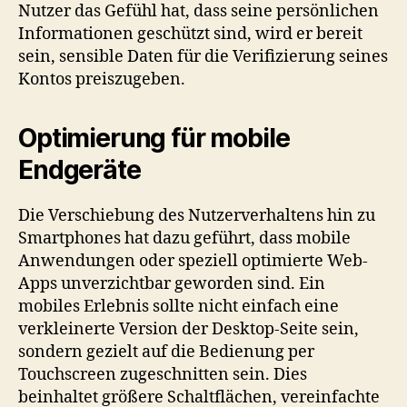
Nutzer das Gefühl hat, dass seine persönlichen
Informationen geschützt sind, wird er bereit
sein, sensible Daten für die Verifizierung seines
Kontos preiszugeben.
Optimierung für mobile
Endgeräte
Die Verschiebung des Nutzerverhaltens hin zu
Smartphones hat dazu geführt, dass mobile
Anwendungen oder speziell optimierte Web-
Apps unverzichtbar geworden sind. Ein
mobiles Erlebnis sollte nicht einfach eine
verkleinerte Version der Desktop-Seite sein,
sondern gezielt auf die Bedienung per
Touchscreen zugeschnitten sein. Dies
beinhaltet größere Schaltflächen, vereinfachte