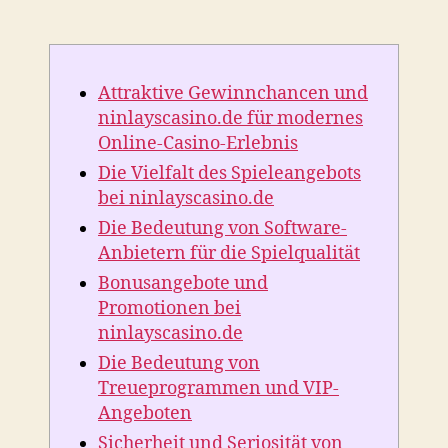
Attraktive
Gewinnchancen
und
ninlayscasino.de
Attraktive Gewinnchancen und
für
modernes
ninlayscasino.de für modernes
Online-
Online-Casino-Erlebnis
Casino-
Die Vielfalt des Spieleangebots
Erlebnis
bei ninlayscasino.de
Die Bedeutung von Software-
Anbietern für die Spielqualität
Bonusangebote und
Promotionen bei
ninlayscasino.de
Die Bedeutung von
Treueprogrammen und VIP-
Angeboten
Sicherheit und Seriosität von