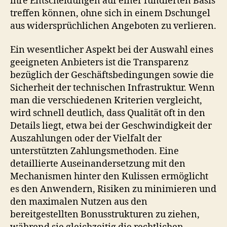
ihre Entscheidungen auf einer fundierten Basis
treffen können, ohne sich in einem Dschungel
aus widersprüchlichen Angeboten zu verlieren.
Ein wesentlicher Aspekt bei der Auswahl eines
geeigneten Anbieters ist die Transparenz
bezüglich der Geschäftsbedingungen sowie die
Sicherheit der technischen Infrastruktur. Wenn
man die verschiedenen Kriterien vergleicht,
wird schnell deutlich, dass Qualität oft in den
Details liegt, etwa bei der Geschwindigkeit der
Auszahlungen oder der Vielfalt der
unterstützten Zahlungsmethoden. Eine
detaillierte Auseinandersetzung mit den
Mechanismen hinter den Kulissen ermöglicht
es den Anwendern, Risiken zu minimieren und
den maximalen Nutzen aus den
bereitgestellten Bonusstrukturen zu ziehen,