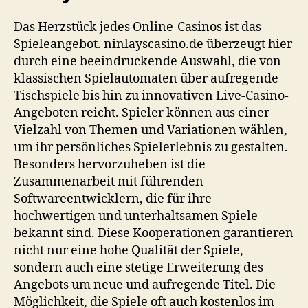
Das Herzstück jedes Online-Casinos ist das
Spieleangebot. ninlayscasino.de überzeugt hier
durch eine beeindruckende Auswahl, die von
klassischen Spielautomaten über aufregende
Tischspiele bis hin zu innovativen Live-Casino-
Angeboten reicht. Spieler können aus einer
Vielzahl von Themen und Variationen wählen,
um ihr persönliches Spielerlebnis zu gestalten.
Besonders hervorzuheben ist die
Zusammenarbeit mit führenden
Softwareentwicklern, die für ihre
hochwertigen und unterhaltsamen Spiele
bekannt sind. Diese Kooperationen garantieren
nicht nur eine hohe Qualität der Spiele,
sondern auch eine stetige Erweiterung des
Angebots um neue und aufregende Titel. Die
Möglichkeit, die Spiele oft auch kostenlos im