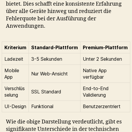
bietet. Dies schafft eine konsistente Erfahrung
über alle Geräte hinweg und reduziert die
Fehlerquote bei der Ausführung der
Anwendungen.
Kriterium
Standard-Plattform
Premium-Plattform
Ladezeit
3-5 Sekunden
Unter 2 Sekunden
Mobile
Native App
Nur Web-Ansicht
App
verfügbar
Verschlüs
End-to-End
SSL Standard
selung
Validierung
UI-Design
Funktional
Benutzerzentriert
Wie die obige Darstellung verdeutlicht, gibt es
signifikante Unterschiede in der technischen