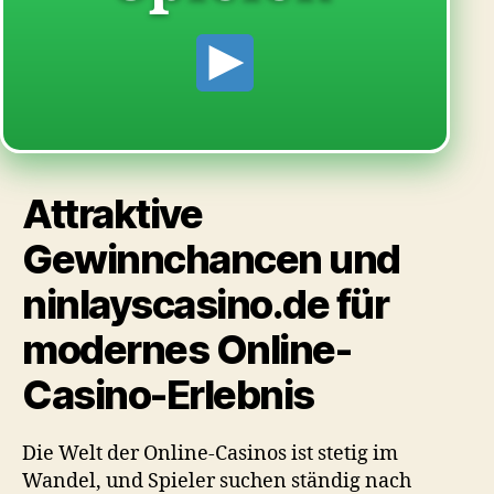
Attraktive
Gewinnchancen und
ninlayscasino.de für
modernes Online-
Casino-Erlebnis
Die Welt der Online-Casinos ist stetig im
Wandel, und Spieler suchen ständig nach