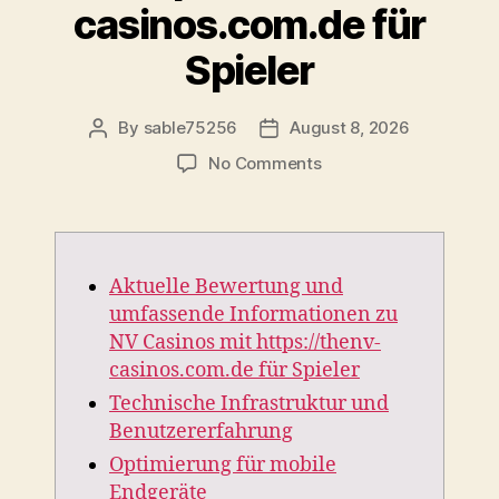
casinos.com.de für
Spieler
By
sable75256
August 8, 2026
Post
Post
author
date
on
No Comments
Aktuelle
Bewertung
und
umfassende
Aktuelle Bewertung und
Informationen
zu
umfassende Informationen zu
NV
NV Casinos mit https://thenv-
Casinos
casinos.com.de für Spieler
mit
Technische Infrastruktur und
https://thenv-
Benutzererfahrung
casinos.com.de
für
Optimierung für mobile
Spieler
Endgeräte