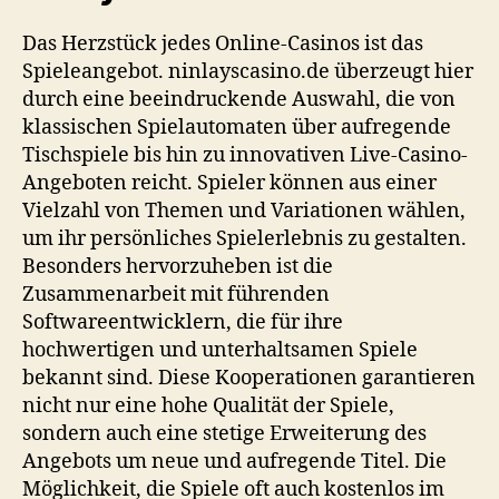
Das Herzstück jedes Online-Casinos ist das
Spieleangebot. ninlayscasino.de überzeugt hier
durch eine beeindruckende Auswahl, die von
klassischen Spielautomaten über aufregende
Tischspiele bis hin zu innovativen Live-Casino-
Angeboten reicht. Spieler können aus einer
Vielzahl von Themen und Variationen wählen,
um ihr persönliches Spielerlebnis zu gestalten.
Besonders hervorzuheben ist die
Zusammenarbeit mit führenden
Softwareentwicklern, die für ihre
hochwertigen und unterhaltsamen Spiele
bekannt sind. Diese Kooperationen garantieren
nicht nur eine hohe Qualität der Spiele,
sondern auch eine stetige Erweiterung des
Angebots um neue und aufregende Titel. Die
Möglichkeit, die Spiele oft auch kostenlos im