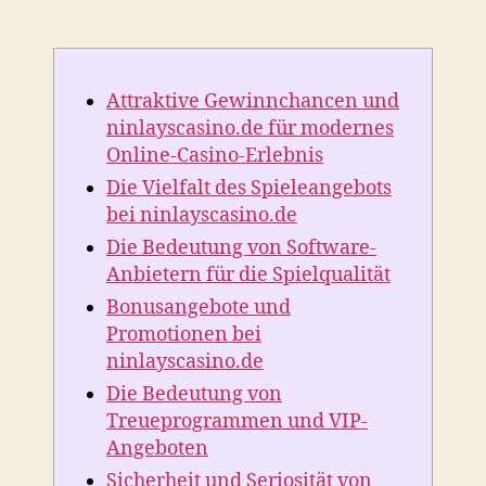
Attraktive
Gewinnchancen
und
ninlayscasino.de
Attraktive Gewinnchancen und
für
modernes
ninlayscasino.de für modernes
Online-
Online-Casino-Erlebnis
Casino-
Die Vielfalt des Spieleangebots
Erlebnis
bei ninlayscasino.de
Die Bedeutung von Software-
Anbietern für die Spielqualität
Bonusangebote und
Promotionen bei
ninlayscasino.de
Die Bedeutung von
Treueprogrammen und VIP-
Angeboten
Sicherheit und Seriosität von