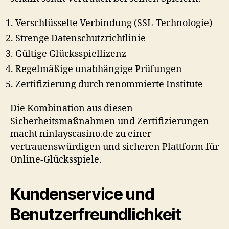
Verschlüsselte Verbindung (SSL-Technologie)
Strenge Datenschutzrichtlinie
Gültige Glücksspiellizenz
Regelmäßige unabhängige Prüfungen
Zertifizierung durch renommierte Institute
Die Kombination aus diesen
Sicherheitsmaßnahmen und Zertifizierungen
macht ninlayscasino.de zu einer
vertrauenswürdigen und sicheren Plattform für
Online-Glücksspiele.
Kundenservice und
Benutzerfreundlichkeit