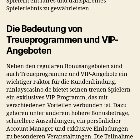
Spielern ein faires und transparentes
Spielerlebnis zu gewährleisten.
Die Bedeutung von
Treueprogrammen und VIP-
Angeboten
Neben den regulären Bonusangeboten sind
auch Treueprogramme und VIP-Angebote ein
wichtiger Faktor für die Kundenbindung.
ninlayscasino.de bietet seinen treuen Spielern
ein exklusives VIP-Programm, das mit
verschiedenen Vorteilen verbunden ist. Dazu
gehören unter anderem höhere Bonusbeträge,
schnellere Auszahlungen, ein persönlicher
Account Manager und exklusive Einladungen
zu besonderen Veranstaltungen. Die Teilnahme