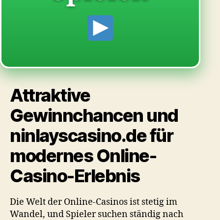
Attraktive
Gewinnchancen und
ninlayscasino.de für
modernes Online-
Casino-Erlebnis
Die Welt der Online-Casinos ist stetig im
Wandel, und Spieler suchen ständig nach