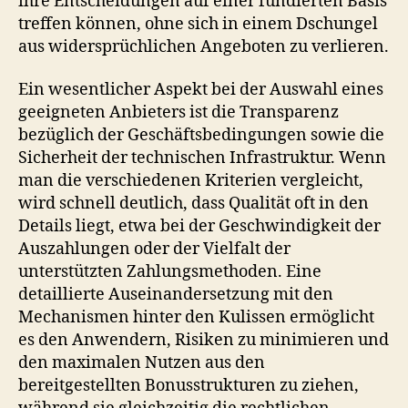
ihre Entscheidungen auf einer fundierten Basis
treffen können, ohne sich in einem Dschungel
aus widersprüchlichen Angeboten zu verlieren.
Ein wesentlicher Aspekt bei der Auswahl eines
geeigneten Anbieters ist die Transparenz
bezüglich der Geschäftsbedingungen sowie die
Sicherheit der technischen Infrastruktur. Wenn
man die verschiedenen Kriterien vergleicht,
wird schnell deutlich, dass Qualität oft in den
Details liegt, etwa bei der Geschwindigkeit der
Auszahlungen oder der Vielfalt der
unterstützten Zahlungsmethoden. Eine
detaillierte Auseinandersetzung mit den
Mechanismen hinter den Kulissen ermöglicht
es den Anwendern, Risiken zu minimieren und
den maximalen Nutzen aus den
bereitgestellten Bonusstrukturen zu ziehen,