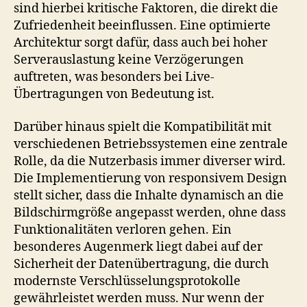
sind hierbei kritische Faktoren, die direkt die
Zufriedenheit beeinflussen. Eine optimierte
Architektur sorgt dafür, dass auch bei hoher
Serverauslastung keine Verzögerungen
auftreten, was besonders bei Live-
Übertragungen von Bedeutung ist.
Darüber hinaus spielt die Kompatibilität mit
verschiedenen Betriebssystemen eine zentrale
Rolle, da die Nutzerbasis immer diverser wird.
Die Implementierung von responsivem Design
stellt sicher, dass die Inhalte dynamisch an die
Bildschirmgröße angepasst werden, ohne dass
Funktionalitäten verloren gehen. Ein
besonderes Augenmerk liegt dabei auf der
Sicherheit der Datenübertragung, die durch
modernste Verschlüsselungsprotokolle
gewährleistet werden muss. Nur wenn der