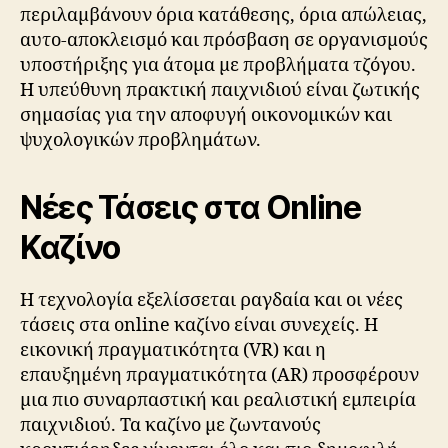
περιλαμβάνουν όρια κατάθεσης, όρια απώλειας,
αυτο-αποκλεισμό και πρόσβαση σε οργανισμούς
υποστήριξης για άτομα με προβλήματα τζόγου.
Η υπεύθυνη πρακτική παιχνιδιού είναι ζωτικής
σημασίας για την αποφυγή οικονομικών και
ψυχολογικών προβλημάτων.
Νέες Τάσεις στα Online
Καζίνο
Η τεχνολογία εξελίσσεται ραγδαία και οι νέες
τάσεις στα online καζίνο είναι συνεχείς. Η
εικονική πραγματικότητα (VR) και η
επαυξημένη πραγματικότητα (AR) προσφέρουν
μια πιο συναρπαστική και ρεαλιστική εμπειρία
παιχνιδιού. Τα καζίνο με ζωντανούς