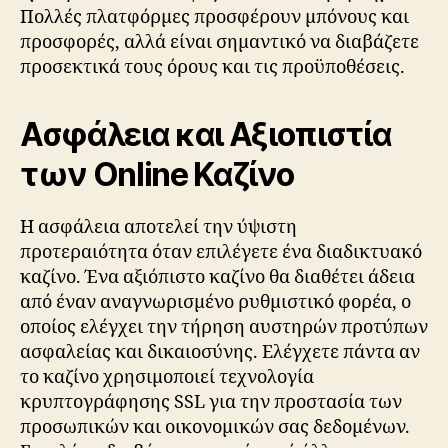
Πολλές πλατφόρμες προσφέρουν μπόνους και
προσφορές, αλλά είναι σημαντικό να διαβάζετε
προσεκτικά τους όρους και τις προϋποθέσεις.
Ασφάλεια και Αξιοπιστία
των Online Καζίνο
Η ασφάλεια αποτελεί την ύψιστη
προτεραιότητα όταν επιλέγετε ένα διαδικτυακό
καζίνο. Ένα αξιόπιστο καζίνο θα διαθέτει άδεια
από έναν αναγνωρισμένο ρυθμιστικό φορέα, ο
οποίος ελέγχει την τήρηση αυστηρών προτύπων
ασφαλείας και δικαιοσύνης. Ελέγχετε πάντα αν
το καζίνο χρησιμοποιεί τεχνολογία
κρυπτογράφησης SSL για την προστασία των
προσωπικών και οικονομικών σας δεδομένων.