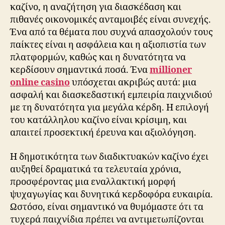
καζίνο, η αναζήτηση για διασκέδαση και
πιθανές οικονομικές ανταμοιβές είναι συνεχής.
Ένα από τα θέματα που συχνά απασχολούν τους
παίκτες είναι η ασφάλεια και η αξιοπιστία των
πλατφορμών, καθώς και η δυνατότητα να
κερδίσουν σημαντικά ποσά. Ένα
millioner
online casino
υπόσχεται ακριβώς αυτά: μια
ασφαλή και διασκεδαστική εμπειρία παιχνιδιού
με τη δυνατότητα για μεγάλα κέρδη. Η επιλογή
του κατάλληλου καζίνο είναι κρίσιμη, και
απαιτεί προσεκτική έρευνα και αξιολόγηση.
Η δημοτικότητα των διαδικτυακών καζίνο έχει
αυξηθεί δραματικά τα τελευταία χρόνια,
προσφέροντας μια εναλλακτική μορφή
ψυχαγωγίας και δυνητικά κερδοφόρα ευκαιρία.
Ωστόσο, είναι σημαντικό να θυμόμαστε ότι τα
τυχερά παιχνίδια πρέπει να αντιμετωπίζονται