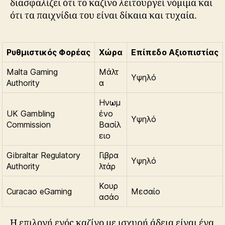
διασφαλίζει ότι το καζίνο λειτουργεί νόμιμα και
ότι τα παιχνίδια του είναι δίκαια και τυχαία.
Ρυθμιστικός Φορέας
Χώρα
Επίπεδο Αξιοπιστίας
Malta Gaming
Μάλτ
Υψηλό
Authority
α
Ηνωμ
UK Gambling
ένο
Υψηλό
Commission
Βασίλ
ειο
Gibraltar Regulatory
Γιβρα
Υψηλό
Authority
λτάρ
Κουρ
Curacao eGaming
Μεσαίο
ασάο
Η επιλογή ενός καζίνο με ισχυρή άδεια είναι ένα