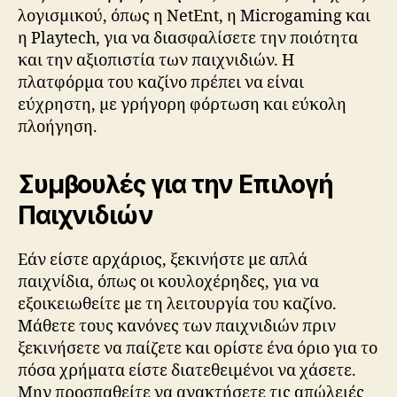
λογισμικού, όπως η NetEnt, η Microgaming και
η Playtech, για να διασφαλίσετε την ποιότητα
και την αξιοπιστία των παιχνιδιών. Η
πλατφόρμα του καζίνο πρέπει να είναι
εύχρηστη, με γρήγορη φόρτωση και εύκολη
πλοήγηση.
Συμβουλές για την Επιλογή
Παιχνιδιών
Εάν είστε αρχάριος, ξεκινήστε με απλά
παιχνίδια, όπως οι κουλοχέρηδες, για να
εξοικειωθείτε με τη λειτουργία του καζίνο.
Μάθετε τους κανόνες των παιχνιδιών πριν
ξεκινήσετε να παίζετε και ορίστε ένα όριο για το
πόσα χρήματα είστε διατεθειμένοι να χάσετε.
Μην προσπαθείτε να ανακτήσετε τις απώλειές