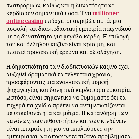
πλατφορμών, καθώς και η δυνατότητα να
κερδίσουν σημαντικά ποσά. Ένα
millioner
online casino
υπόσχεται ακριβώς αυτά: μια
ασφαλή και διασκεδαστική εμπειρία παιχνιδιού
με τη δυνατότητα για μεγάλα κέρδη. Η επιλογή
του κατάλληλου καζίνο είναι κρίσιμη, και
απαιτεί προσεκτική έρευνα και αξιολόγηση.
Η δημοτικότητα των διαδικτυακών καζίνο έχει
αυξηθεί δραματικά τα τελευταία χρόνια,
προσφέροντας μια εναλλακτική μορφή
ψυχαγωγίας και δυνητικά κερδοφόρα ευκαιρία.
Ωστόσο, είναι σημαντικό να θυμόμαστε ότι τα
τυχερά παιχνίδια πρέπει να αντιμετωπίζονται
με υπευθυνότητα και μέτρο. Η κατανόηση των
κανόνων, των πιθανοτήτων και των κινδύνων
είναι απαραίτητη για να απολαύσετε την
εμπειρία και να αποφύγετε πιθανά προβλήματα.