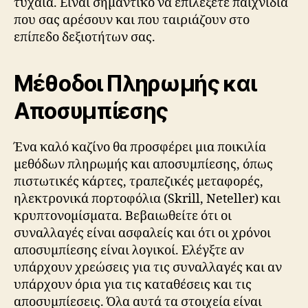
τυχαία. Είναι σημαντικό να επιλέξετε παιχνίδια
που σας αρέσουν και που ταιριάζουν στο
επίπεδο δεξιοτήτων σας.
Μέθοδοι Πληρωμής και
Αποσυμπίεσης
Ένα καλό καζίνο θα προσφέρει μια ποικιλία
μεθόδων πληρωμής και αποσυμπίεσης, όπως
πιστωτικές κάρτες, τραπεζικές μεταφορές,
ηλεκτρονικά πορτοφόλια (Skrill, Neteller) και
κρυπτονομίσματα. Βεβαιωθείτε ότι οι
συναλλαγές είναι ασφαλείς και ότι οι χρόνοι
αποσυμπίεσης είναι λογικοί. Ελέγξτε αν
υπάρχουν χρεώσεις για τις συναλλαγές και αν
υπάρχουν όρια για τις καταθέσεις και τις
αποσυμπίεσεις. Όλα αυτά τα στοιχεία είναι