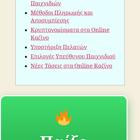
Παιχνιδιών
Μέθοδοι Πληρωμής και
Αποσυμπίεσης
Κρυπτονομίσματα στα Online
Καζίνο
Υποστήριξη Πελατών
Επιλογές Υπεύθυνου Παιχνιδιού
Νέες Τάσεις στα Online Καζίνο