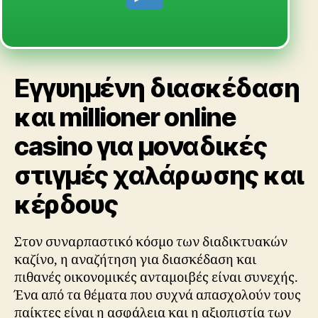
Εγγυημένη διασκέδαση
και millioner online
casino για μοναδικές
στιγμές χαλάρωσης και
κέρδους
Στον συναρπαστικό κόσμο των διαδικτυακών
καζίνο, η αναζήτηση για διασκέδαση και
πιθανές οικονομικές ανταμοιβές είναι συνεχής.
Ένα από τα θέματα που συχνά απασχολούν τους
παίκτες είναι η ασφάλεια και η αξιοπιστία των