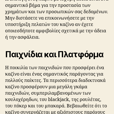
σημαντικό βήμα για την προστασία των
χρημάτων και των προσωπικών σας δεδομένων.
Μην διστάσετε να επικοινωνήσετε με την
υποστήριξη πελατών του καζίνο αν έχετε
οποιεσδήποτε αμφιβολίες σχετικά με την άδεια
ή την ασφάλεια.
Παιχνίδια και Πλατφόρμα
Η ποικιλία των παιχνιδιών που προσφέρει ένα
καζίνο είναι ένας σημαντικός παράγοντας για
πολλούς παίκτες. Τα περισσότερα διαδικτυακά
καζίνο προσφέρουν μια μεγάλη γκάμα
παιχνιδιών, συμπεριλαμβανομένων των
κουλοχέρηδων, του blackjack, της ρουλέτας,
του πόκερ και του μπακαρά. Βεβαιωθείτε ότι το
καζίνο συνεργάζεται με αξιόπιστους παρόχους