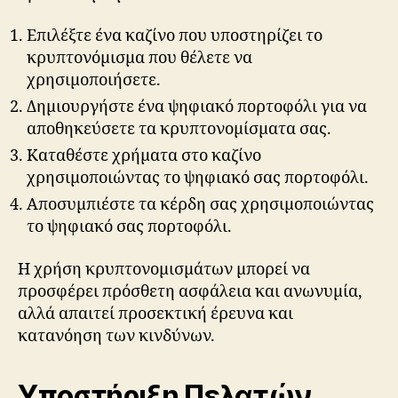
Επιλέξτε ένα καζίνο που υποστηρίζει το
κρυπτονόμισμα που θέλετε να
χρησιμοποιήσετε.
Δημιουργήστε ένα ψηφιακό πορτοφόλι για να
αποθηκεύσετε τα κρυπτονομίσματα σας.
Καταθέστε χρήματα στο καζίνο
χρησιμοποιώντας το ψηφιακό σας πορτοφόλι.
Αποσυμπιέστε τα κέρδη σας χρησιμοποιώντας
το ψηφιακό σας πορτοφόλι.
Η χρήση κρυπτονομισμάτων μπορεί να
προσφέρει πρόσθετη ασφάλεια και ανωνυμία,
αλλά απαιτεί προσεκτική έρευνα και
κατανόηση των κινδύνων.
Υποστήριξη Πελατών