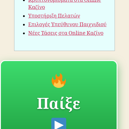
Κρυπτονομίσματα στα Online
Καζίνο
Υποστήριξη Πελατών
Επιλογές Υπεύθυνου Παιχνιδιού
Νέες Τάσεις στα Online Καζίνο
Παίξε