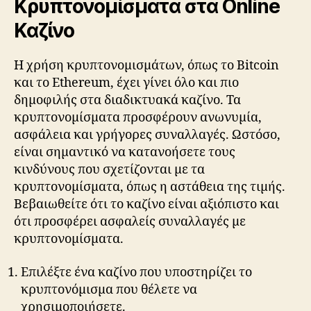
Κρυπτονομίσματα στα Online
Καζίνο
Η χρήση κρυπτονομισμάτων, όπως το Bitcoin
και το Ethereum, έχει γίνει όλο και πιο
δημοφιλής στα διαδικτυακά καζίνο. Τα
κρυπτονομίσματα προσφέρουν ανωνυμία,
ασφάλεια και γρήγορες συναλλαγές. Ωστόσο,
είναι σημαντικό να κατανοήσετε τους
κινδύνους που σχετίζονται με τα
κρυπτονομίσματα, όπως η αστάθεια της τιμής.
Βεβαιωθείτε ότι το καζίνο είναι αξιόπιστο και
ότι προσφέρει ασφαλείς συναλλαγές με
κρυπτονομίσματα.
Επιλέξτε ένα καζίνο που υποστηρίζει το
κρυπτονόμισμα που θέλετε να
χρησιμοποιήσετε.