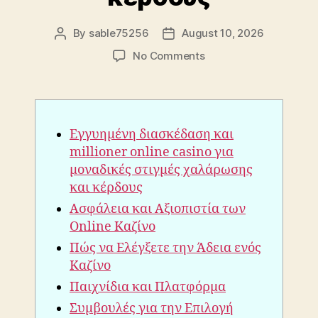
By
sable75256
August 10, 2026
Post
Post
author
date
on
No Comments
Εγγυημένη
διασκέδαση
και
millioner
Εγγυημένη διασκέδαση και
online
casino
millioner online casino για
για
μοναδικές στιγμές χαλάρωσης
μοναδικές
και κέρδους
στιγμές
Ασφάλεια και Αξιοπιστία των
χαλάρωσης
Online Καζίνο
και
κέρδους
Πώς να Ελέγξετε την Άδεια ενός
Καζίνο
Παιχνίδια και Πλατφόρμα
Συμβουλές για την Επιλογή