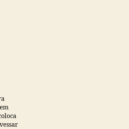
ra
 em
 coloca
avessar