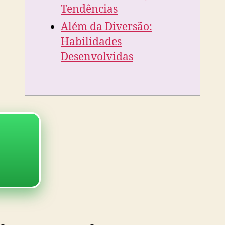
Tendências
Além da Diversão:
Habilidades
Desenvolvidas