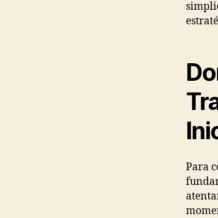
simpli
estrat
Do
Tra
Ini
Para c
fundam
atenta
moment