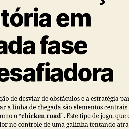
itória em
ada fase
esafiadora
ão de desviar de obstáculos e a estratégia pa
ar a linha de chegada são elementos centrais
como o “
chicken road
”. Este tipo de jogo, que
dor no controle de uma galinha tentando atr