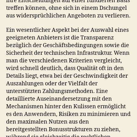
ihre Entscheidungen auf einer fundierten Basis
treffen können, ohne sich in einem Dschungel
aus widersprüchlichen Angeboten zu verlieren.
Ein wesentlicher Aspekt bei der Auswahl eines
geeigneten Anbieters ist die Transparenz
bezüglich der Geschäftsbedingungen sowie die
Sicherheit der technischen Infrastruktur. Wenn
man die verschiedenen Kriterien vergleicht,
wird schnell deutlich, dass Qualität oft in den
Details liegt, etwa bei der Geschwindigkeit der
Auszahlungen oder der Vielfalt der
unterstützten Zahlungsmethoden. Eine
detaillierte Auseinandersetzung mit den
Mechanismen hinter den Kulissen ermöglicht
es den Anwendern, Risiken zu minimieren und
den maximalen Nutzen aus den
bereitgestellten Bonusstrukturen zu ziehen,