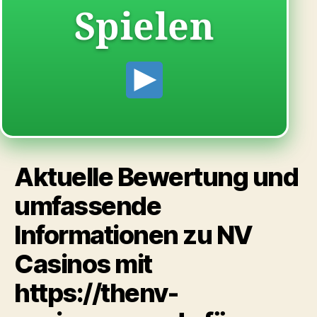
Spielen
Aktuelle Bewertung und
umfassende
Informationen zu NV
Casinos mit
https://thenv-