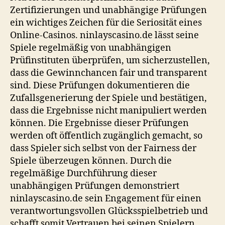
Zertifizierungen und unabhängige Prüfungen
ein wichtiges Zeichen für die Seriosität eines
Online-Casinos. ninlayscasino.de lässt seine
Spiele regelmäßig von unabhängigen
Prüfinstituten überprüfen, um sicherzustellen,
dass die Gewinnchancen fair und transparent
sind. Diese Prüfungen dokumentieren die
Zufallsgenerierung der Spiele und bestätigen,
dass die Ergebnisse nicht manipuliert werden
können. Die Ergebnisse dieser Prüfungen
werden oft öffentlich zugänglich gemacht, so
dass Spieler sich selbst von der Fairness der
Spiele überzeugen können. Durch die
regelmäßige Durchführung dieser
unabhängigen Prüfungen demonstriert
ninlayscasino.de sein Engagement für einen
verantwortungsvollen Glücksspielbetrieb und
schafft somit Vertrauen bei seinen Spielern.