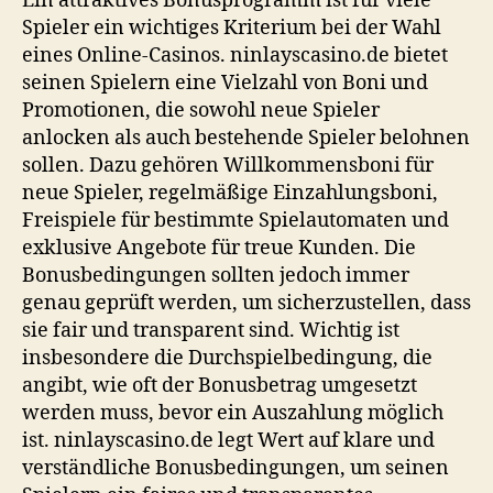
Ein attraktives Bonusprogramm ist für viele
Spieler ein wichtiges Kriterium bei der Wahl
eines Online-Casinos. ninlayscasino.de bietet
seinen Spielern eine Vielzahl von Boni und
Promotionen, die sowohl neue Spieler
anlocken als auch bestehende Spieler belohnen
sollen. Dazu gehören Willkommensboni für
neue Spieler, regelmäßige Einzahlungsboni,
Freispiele für bestimmte Spielautomaten und
exklusive Angebote für treue Kunden. Die
Bonusbedingungen sollten jedoch immer
genau geprüft werden, um sicherzustellen, dass
sie fair und transparent sind. Wichtig ist
insbesondere die Durchspielbedingung, die
angibt, wie oft der Bonusbetrag umgesetzt
werden muss, bevor ein Auszahlung möglich
ist. ninlayscasino.de legt Wert auf klare und
verständliche Bonusbedingungen, um seinen