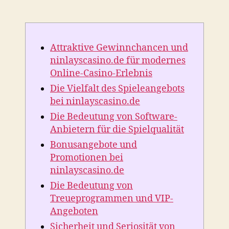
Attraktive
Gewinnchancen
und
ninlayscasino.de
Attraktive Gewinnchancen und
für
modernes
ninlayscasino.de für modernes
Online-
Online-Casino-Erlebnis
Casino-
Die Vielfalt des Spieleangebots
Erlebnis
bei ninlayscasino.de
Die Bedeutung von Software-
Anbietern für die Spielqualität
Bonusangebote und
Promotionen bei
ninlayscasino.de
Die Bedeutung von
Treueprogrammen und VIP-
Angeboten
Sicherheit und Seriosität von