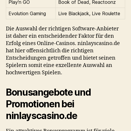
Play'n GO
Book of Dead, Reactoonz
Evolution Gaming
Live Blackjack, Live Roulette
Die Auswahl der richtigen Software-Anbieter
ist daher ein entscheidender Faktor für den
Erfolg eines Online-Casinos. ninlayscasino.de
hat hier offensichtlich die richtigen
Entscheidungen getroffen und bietet seinen
Spielern somit eine exzellente Auswahl an
hochwertigen Spielen.
Bonusangebote und
Promotionen bei
ninlayscasino.de