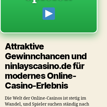
Attraktive
Gewinnchancen und
ninlayscasino.de für
modernes Online-
Casino-Erlebnis
Die Welt der Online-Casinos ist stetig im
Wandel, und Spieler suchen ständig nach