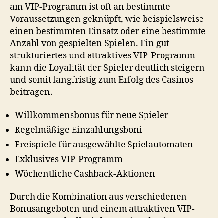
am VIP-Programm ist oft an bestimmte
Voraussetzungen geknüpft, wie beispielsweise
einen bestimmten Einsatz oder eine bestimmte
Anzahl von gespielten Spielen. Ein gut
strukturiertes und attraktives VIP-Programm
kann die Loyalität der Spieler deutlich steigern
und somit langfristig zum Erfolg des Casinos
beitragen.
Willkommensbonus für neue Spieler
Regelmäßige Einzahlungsboni
Freispiele für ausgewählte Spielautomaten
Exklusives VIP-Programm
Wöchentliche Cashback-Aktionen
Durch die Kombination aus verschiedenen
Bonusangeboten und einem attraktiven VIP-