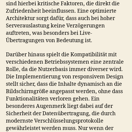
sind hierbei kritische Faktoren, die direkt die
Zufriedenheit beeinflussen. Eine optimierte
Architektur sorgt dafür, dass auch bei hoher
Serverauslastung keine Verzögerungen
auftreten, was besonders bei Live-
Übertragungen von Bedeutung ist.
Darüber hinaus spielt die Kompatibilität mit
verschiedenen Betriebssystemen eine zentrale
Rolle, da die Nutzerbasis immer diverser wird.
Die Implementierung von responsivem Design
stellt sicher, dass die Inhalte dynamisch an die
Bildschirmgröße angepasst werden, ohne dass
Funktionalitäten verloren gehen. Ein
besonderes Augenmerk liegt dabei auf der
Sicherheit der Datenübertragung, die durch
modernste Verschlüsselungsprotokolle
gewährleistet werden muss. Nur wenn der