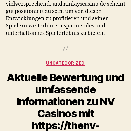
vielversprechend, und ninlayscasino.de scheint
gut positioniert zu sein, um von diesen
Entwicklungen zu profitieren und seinen
Spielern weiterhin ein spannendes und
unterhaltsames Spielerlebnis zu bieten.
Categories
UNCATEGORIZED
Aktuelle Bewertung und
umfassende
Informationen zu NV
Casinos mit
https://thenv-