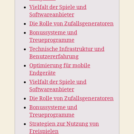
Vielfalt der Spiele und
Softwareanbieter
Die Rolle von Zufallsgeneratoren
Bonussysteme und
Treueprogramme
Technische Infrastruktur und
Benutzererfahrung
Optimierung für mobile
Endgeräte
Vielfalt der Spiele und
Softwareanbieter
Die Rolle von Zufallsgeneratoren
Bonussysteme und
Treueprogramme
Strategien zur Nutzung von
Freispielen