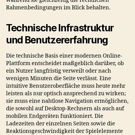
während sie gleichzeitig die rechtlichen
Rahmenbedingungen im Blick behalten.
Technische Infrastruktur
und Benutzererfahrung
Die technische Basis einer modernen Online-
Plattform entscheidet maßgeblich darüber, ob
ein Nutzer langfristig verweilt oder nach
wenigen Minuten die Seite verlässt. Eine
intuitive Benutzeroberfläche muss heute mehr
leisten als nur optisch ansprechend zu wirken;
sie muss eine nahtlose Navigation ermöglichen,
die sowohl auf Desktop-Rechnern als auch auf
mobilen Endgeräten funktioniert. Die
Ladezeiten der einzelnen Seiten sowie die
Reaktionsgeschwindigkeit der Spielelemente