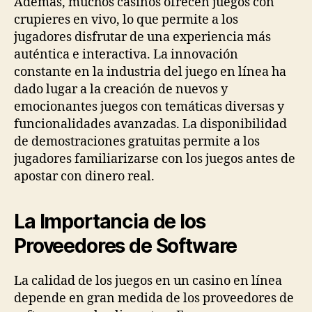
Además, muchos casinos ofrecen juegos con
crupieres en vivo, lo que permite a los
jugadores disfrutar de una experiencia más
auténtica e interactiva. La innovación
constante en la industria del juego en línea ha
dado lugar a la creación de nuevos y
emocionantes juegos con temáticas diversas y
funcionalidades avanzadas. La disponibilidad
de demostraciones gratuitas permite a los
jugadores familiarizarse con los juegos antes de
apostar con dinero real.
La Importancia de los
Proveedores de Software
La calidad de los juegos en un casino en línea
depende en gran medida de los proveedores de