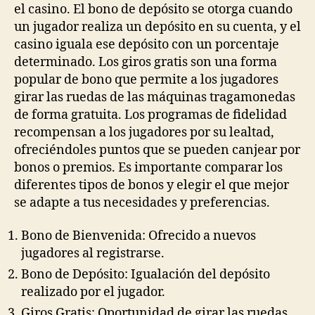
el casino. El bono de depósito se otorga cuando
un jugador realiza un depósito en su cuenta, y el
casino iguala ese depósito con un porcentaje
determinado. Los giros gratis son una forma
popular de bono que permite a los jugadores
girar las ruedas de las máquinas tragamonedas
de forma gratuita. Los programas de fidelidad
recompensan a los jugadores por su lealtad,
ofreciéndoles puntos que se pueden canjear por
bonos o premios. Es importante comparar los
diferentes tipos de bonos y elegir el que mejor
se adapte a tus necesidades y preferencias.
Bono de Bienvenida: Ofrecido a nuevos
jugadores al registrarse.
Bono de Depósito: Igualación del depósito
realizado por el jugador.
Giros Gratis: Oportunidad de girar las ruedas