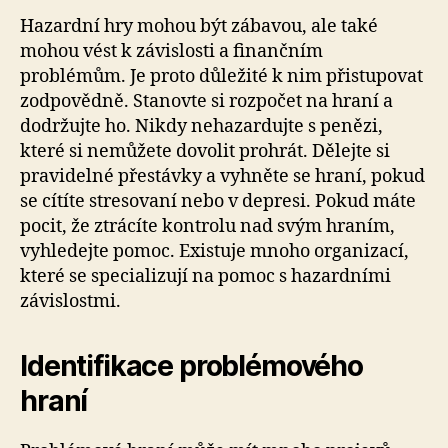
Hazardní hry mohou být zábavou, ale také
mohou vést k závislosti a finančním
problémům. Je proto důležité k nim přistupovat
zodpovědně. Stanovte si rozpočet na hraní a
dodržujte ho. Nikdy nehazardujte s penězi,
které si nemůžete dovolit prohrát. Dělejte si
pravidelné přestávky a vyhněte se hraní, pokud
se cítíte stresovaní nebo v depresi. Pokud máte
pocit, že ztrácíte kontrolu nad svým hraním,
vyhledejte pomoc. Existuje mnoho organizací,
které se specializují na pomoc s hazardními
závislostmi.
Identifikace problémového
hraní