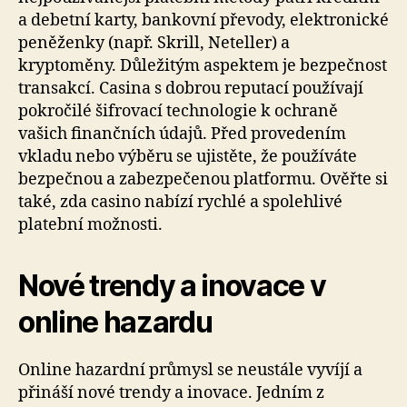
a debetní karty, bankovní převody, elektronické
peněženky (např. Skrill, Neteller) a
kryptoměny. Důležitým aspektem je bezpečnost
transakcí. Casina s dobrou reputací používají
pokročilé šifrovací technologie k ochraně
vašich finančních údajů. Před provedením
vkladu nebo výběru se ujistěte, že používáte
bezpečnou a zabezpečenou platformu. Ověřte si
také, zda casino nabízí rychlé a spolehlivé
platební možnosti.
Nové trendy a inovace v
online hazardu
Online hazardní průmysl se neustále vyvíjí a
přináší nové trendy a inovace. Jedním z