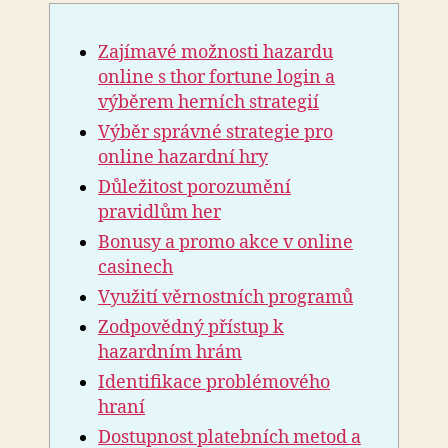
hazardu
online
Zajímavé možnosti hazardu
s
thor
online s thor fortune login a
fortune
výběrem herních strategií
login
Výběr správné strategie pro
a
online hazardní hry
výběrem
herních
Důležitost porozumění
strategií
pravidlům her
Bonusy a promo akce v online
casinech
Využití věrnostních programů
Zodpovědný přístup k
hazardním hrám
Identifikace problémového
hraní
Dostupnost platebních metod a