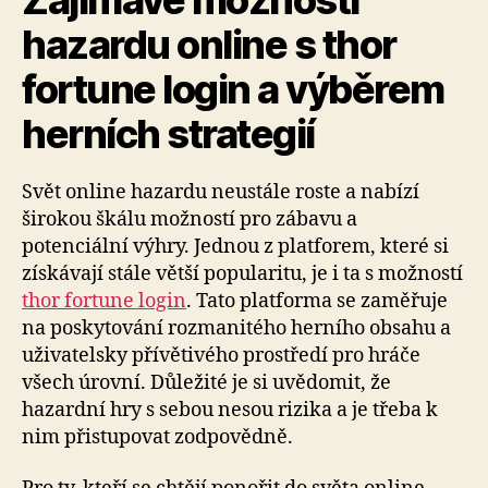
hazardu online s thor
fortune login a výběrem
herních strategií
Svět online hazardu neustále roste a nabízí
širokou škálu možností pro zábavu a
potenciální výhry. Jednou z platforem, které si
získávají stále větší popularitu, je i ta s možností
thor fortune login
. Tato platforma se zaměřuje
na poskytování rozmanitého herního obsahu a
uživatelsky přívětivého prostředí pro hráče
všech úrovní. Důležité je si uvědomit, že
hazardní hry s sebou nesou rizika a je třeba k
nim přistupovat zodpovědně.