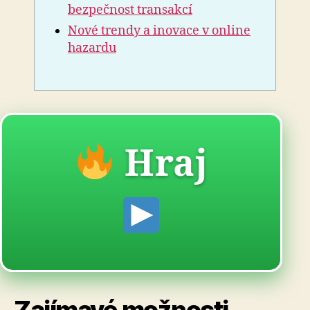
bezpečnost transakcí
Nové trendy a inovace v online
hazardu
Hraj
Zajímavé možnosti