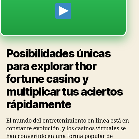
Posibilidades únicas
para explorar thor
fortune casino y
multiplicar tus aciertos
rápidamente
El mundo del entretenimiento en línea está en
constante evolución, y los casinos virtuales se
han convertido en una forma popular de