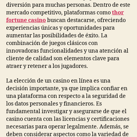
diversión para muchas personas. Dentro de este
mercado competitivo, plataformas como
thor
fortune casino
buscan destacarse, ofreciendo
experiencias únicas y oportunidades para
aumentar las posibilidades de éxito. La
combinación de juegos clásicos con
innovadoras funcionalidades y una atención al
cliente de calidad son elementos clave para
atraer y retener a los jugadores.
La elección de un casino en línea es una
decisión importante, ya que implica confiar en
una plataforma con respecto a la seguridad de
los datos personales y financieros. Es
fundamental investigar y asegurarse de que el
casino cuenta con las licencias y certificaciones
necesarias para operar legalmente. Además, se
deben considerar aspectos como la variedad de