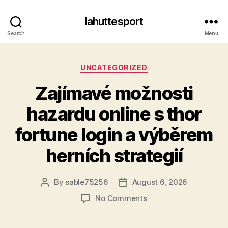
lahuttesport
Search
Menu
Categories
UNCATEGORIZED
Zajímavé možnosti
hazardu online s thor
fortune login a výběrem
herních strategií
By
sable75256
August 6, 2026
Post
Post
author
date
on
No Comments
Zajímavé
možnosti