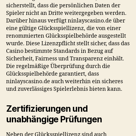
sicherstellt, dass die persönlichen Daten der
Spieler nicht an Dritte weitergegeben werden.
Darüber hinaus verfügt ninlayscasino.de über
eine gültige Glücksspiellizenz, die von einer
renommierten Glücksspielbehörde ausgestellt
wurde. Diese Lizenzpflicht stellt sicher, dass das
Casino bestimmte Standards in Bezug auf
Sicherheit, Fairness und Transparenz einhält.
Die regelmäßige Überprüfung durch die
Glücksspielbehörde garantiert, dass
ninlayscasino.de auch weiterhin ein sicheres
und zuverlässiges Spielerlebnis bieten kann.
Zertifizierungen und
unabhängige Prüfungen
Neben der Glücksspiellizenz sind auch