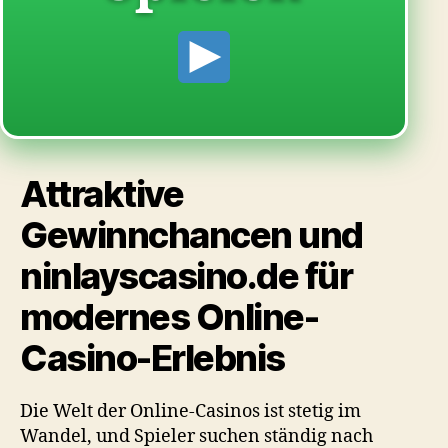
Attraktive
Gewinnchancen und
ninlayscasino.de für
modernes Online-
Casino-Erlebnis
Die Welt der Online-Casinos ist stetig im
Wandel, und Spieler suchen ständig nach