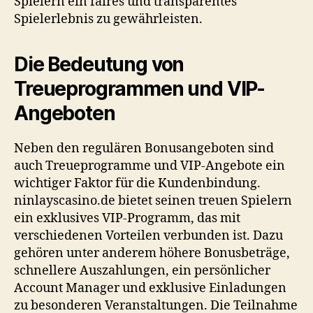
Spielern ein faires und transparentes
Spielerlebnis zu gewährleisten.
Die Bedeutung von
Treueprogrammen und VIP-
Angeboten
Neben den regulären Bonusangeboten sind
auch Treueprogramme und VIP-Angebote ein
wichtiger Faktor für die Kundenbindung.
ninlayscasino.de bietet seinen treuen Spielern
ein exklusives VIP-Programm, das mit
verschiedenen Vorteilen verbunden ist. Dazu
gehören unter anderem höhere Bonusbeträge,
schnellere Auszahlungen, ein persönlicher
Account Manager und exklusive Einladungen
zu besonderen Veranstaltungen. Die Teilnahme