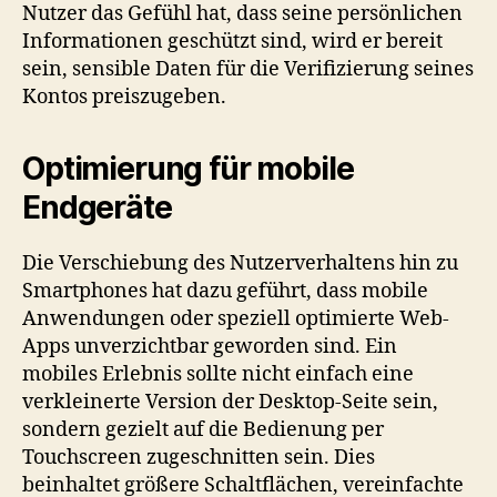
Nutzer das Gefühl hat, dass seine persönlichen
Informationen geschützt sind, wird er bereit
sein, sensible Daten für die Verifizierung seines
Kontos preiszugeben.
Optimierung für mobile
Endgeräte
Die Verschiebung des Nutzerverhaltens hin zu
Smartphones hat dazu geführt, dass mobile
Anwendungen oder speziell optimierte Web-
Apps unverzichtbar geworden sind. Ein
mobiles Erlebnis sollte nicht einfach eine
verkleinerte Version der Desktop-Seite sein,
sondern gezielt auf die Bedienung per
Touchscreen zugeschnitten sein. Dies
beinhaltet größere Schaltflächen, vereinfachte