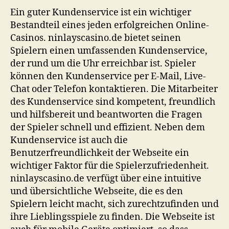
Ein guter Kundenservice ist ein wichtiger
Bestandteil eines jeden erfolgreichen Online-
Casinos. ninlayscasino.de bietet seinen
Spielern einen umfassenden Kundenservice,
der rund um die Uhr erreichbar ist. Spieler
können den Kundenservice per E-Mail, Live-
Chat oder Telefon kontaktieren. Die Mitarbeiter
des Kundenservice sind kompetent, freundlich
und hilfsbereit und beantworten die Fragen
der Spieler schnell und effizient. Neben dem
Kundenservice ist auch die
Benutzerfreundlichkeit der Webseite ein
wichtiger Faktor für die Spielerzufriedenheit.
ninlayscasino.de verfügt über eine intuitive
und übersichtliche Webseite, die es den
Spielern leicht macht, sich zurechtzufinden und
ihre Lieblingsspiele zu finden. Die Webseite ist