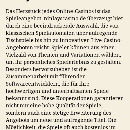
Das Herzstück jedes Online-Casinos ist das
Spieleangebot. ninlayscasino.de überzeugt hier
durch eine beeindruckende Auswahl, die von
klassischen Spielautomaten über aufregende
Tischspiele bis hin zu innovativen Live-Casino-
Angeboten reicht. Spieler können aus einer
Vielzahl von Themen und Variationen wählen,
um ihr persönliches Spielerlebnis zu gestalten.
Besonders hervorzuheben ist die
Zusammenarbeit mit führenden
Softwareentwicklern, die für ihre
hochwertigen und unterhaltsamen Spiele
bekannt sind. Diese Kooperationen garantieren
nicht nur eine hohe Qualität der Spiele,
sondern auch eine stetige Erweiterung des
Angebots um neue und aufregende Titel. Die
Möglichkeit, die Spiele oft auch kostenlos im