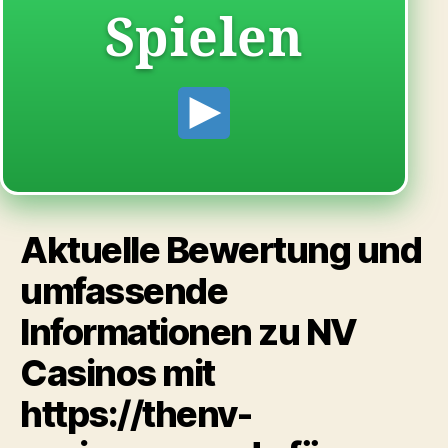
Spielen
Aktuelle Bewertung und
umfassende
Informationen zu NV
Casinos mit
https://thenv-