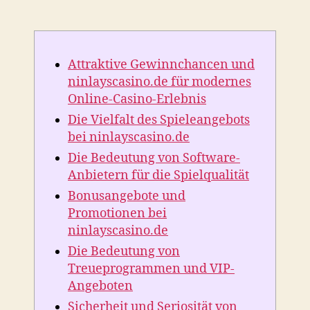
Attraktive
Gewinnchancen
und
ninlayscasino.de
Attraktive Gewinnchancen und
für
modernes
ninlayscasino.de für modernes
Online-
Online-Casino-Erlebnis
Casino-
Die Vielfalt des Spieleangebots
Erlebnis
bei ninlayscasino.de
Die Bedeutung von Software-
Anbietern für die Spielqualität
Bonusangebote und
Promotionen bei
ninlayscasino.de
Die Bedeutung von
Treueprogrammen und VIP-
Angeboten
Sicherheit und Seriosität von