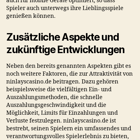
auch für mobile Geräte optimiert, so dass
Spieler auch unterwegs ihre Lieblingsspiele
genießen können.
Zusätzliche Aspekte und
zukünftige Entwicklungen
Neben den bereits genannten Aspekten gibt es
noch weitere Faktoren, die zur Attraktivität von
ninlayscasino.de beitragen. Dazu gehören
beispielsweise die vielfältigen Ein- und
Auszahlungsmethoden, die schnelle
Auszahlungsgeschwindigkeit und die
Möglichkeit, Limits für Einzahlungen und
Verluste festzulegen. ninlayscasino.de ist
bestrebt, seinen Spielern ein umfassendes und
verantwortungsvolles Spielerlebnis zu bieten,