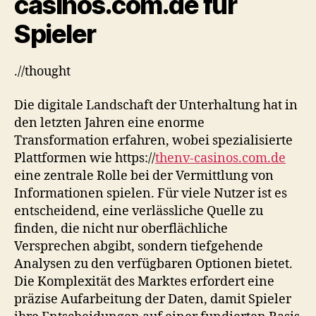
casinos.com.de für
Spieler
.//thought
Die digitale Landschaft der Unterhaltung hat in
den letzten Jahren eine enorme
Transformation erfahren, wobei spezialisierte
Plattformen wie https://
thenv-casinos.com.de
eine zentrale Rolle bei der Vermittlung von
Informationen spielen. Für viele Nutzer ist es
entscheidend, eine verlässliche Quelle zu
finden, die nicht nur oberflächliche
Versprechen abgibt, sondern tiefgehende
Analysen zu den verfügbaren Optionen bietet.
Die Komplexität des Marktes erfordert eine
präzise Aufarbeitung der Daten, damit Spieler