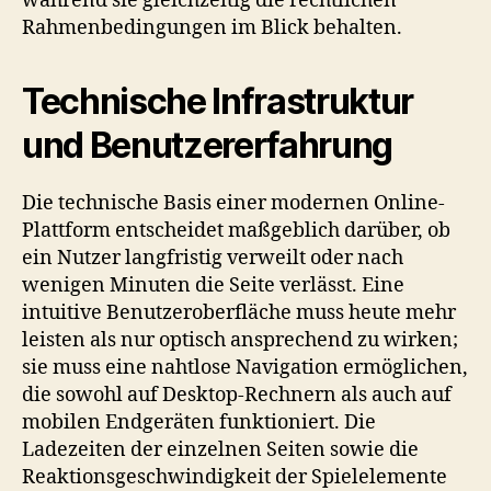
während sie gleichzeitig die rechtlichen
Rahmenbedingungen im Blick behalten.
Technische Infrastruktur
und Benutzererfahrung
Die technische Basis einer modernen Online-
Plattform entscheidet maßgeblich darüber, ob
ein Nutzer langfristig verweilt oder nach
wenigen Minuten die Seite verlässt. Eine
intuitive Benutzeroberfläche muss heute mehr
leisten als nur optisch ansprechend zu wirken;
sie muss eine nahtlose Navigation ermöglichen,
die sowohl auf Desktop-Rechnern als auch auf
mobilen Endgeräten funktioniert. Die
Ladezeiten der einzelnen Seiten sowie die
Reaktionsgeschwindigkeit der Spielelemente