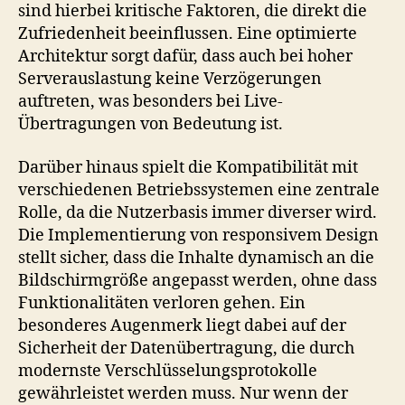
sind hierbei kritische Faktoren, die direkt die
Zufriedenheit beeinflussen. Eine optimierte
Architektur sorgt dafür, dass auch bei hoher
Serverauslastung keine Verzögerungen
auftreten, was besonders bei Live-
Übertragungen von Bedeutung ist.
Darüber hinaus spielt die Kompatibilität mit
verschiedenen Betriebssystemen eine zentrale
Rolle, da die Nutzerbasis immer diverser wird.
Die Implementierung von responsivem Design
stellt sicher, dass die Inhalte dynamisch an die
Bildschirmgröße angepasst werden, ohne dass
Funktionalitäten verloren gehen. Ein
besonderes Augenmerk liegt dabei auf der
Sicherheit der Datenübertragung, die durch
modernste Verschlüsselungsprotokolle
gewährleistet werden muss. Nur wenn der