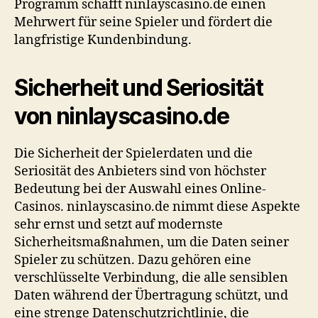
Programm schafft ninlayscasino.de einen
Mehrwert für seine Spieler und fördert die
langfristige Kundenbindung.
Sicherheit und Seriosität
von ninlayscasino.de
Die Sicherheit der Spielerdaten und die
Seriosität des Anbieters sind von höchster
Bedeutung bei der Auswahl eines Online-
Casinos. ninlayscasino.de nimmt diese Aspekte
sehr ernst und setzt auf modernste
Sicherheitsmaßnahmen, um die Daten seiner
Spieler zu schützen. Dazu gehören eine
verschlüsselte Verbindung, die alle sensiblen
Daten während der Übertragung schützt, und
eine strenge Datenschutzrichtlinie, die