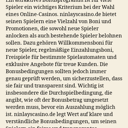
Ein attraktives Bonusprogramm ist für viele
Spieler ein wichtiges Kriterium bei der Wahl
eines Online-Casinos. ninlayscasino.de bietet
seinen Spielern eine Vielzahl von Boni und
Promotionen, die sowohl neue Spieler
anlocken als auch bestehende Spieler belohnen
sollen. Dazu gehören Willkommensboni für
neue Spieler, regelmäßige Einzahlungsboni,
Freispiele für bestimmte Spielautomaten und
exklusive Angebote für treue Kunden. Die
Bonusbedingungen sollten jedoch immer
genau geprüft werden, um sicherzustellen, dass
sie fair und transparent sind. Wichtig ist
insbesondere die Durchspielbedingung, die
angibt, wie oft der Bonusbetrag umgesetzt
werden muss, bevor ein Auszahlung möglich
ist. ninlayscasino.de legt Wert auf klare und
verständliche Bonusbedingungen, um seinen