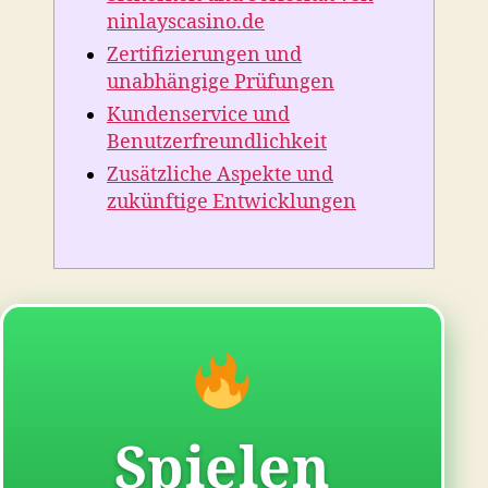
ninlayscasino.de
Zertifizierungen und
unabhängige Prüfungen
Kundenservice und
Benutzerfreundlichkeit
Zusätzliche Aspekte und
zukünftige Entwicklungen
Spielen