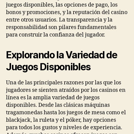
juegos disponibles, las opciones de pago, los
bonos y promociones, y la reputación del casino
entre otros usuarios. La transparencia y la
responsabilidad son pilares fundamentales
para construir la confianza del jugador.
Explorando la Variedad de
Juegos Disponibles
Una de las principales razones por las que los
jugadores se sienten atraídos por los casinos en
línea es la amplia variedad de juegos
disponibles. Desde las clásicas máquinas
tragamonedas hasta los juegos de mesa como el
blackjack, la ruleta y el póker, hay opciones
para todos los gustos y niveles de experiencia.