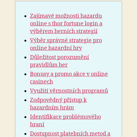
hazardu
online
Zajímavé možnosti hazardu
s
thor
online s thor fortune login a
fortune
výběrem herních strategií
login
Výběr správné strategie pro
a
online hazardní hry
výběrem
herních
Důležitost porozumění
strategií
pravidlům her
Bonusy a promo akce v online
casinech
Využití věrnostních programů
Zodpovědný přístup k
hazardním hrám
Identifikace problémového
hraní
Dostupnost platebních metod a