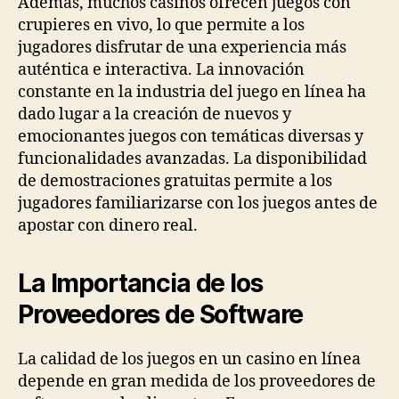
Además, muchos casinos ofrecen juegos con
crupieres en vivo, lo que permite a los
jugadores disfrutar de una experiencia más
auténtica e interactiva. La innovación
constante en la industria del juego en línea ha
dado lugar a la creación de nuevos y
emocionantes juegos con temáticas diversas y
funcionalidades avanzadas. La disponibilidad
de demostraciones gratuitas permite a los
jugadores familiarizarse con los juegos antes de
apostar con dinero real.
La Importancia de los
Proveedores de Software
La calidad de los juegos en un casino en línea
depende en gran medida de los proveedores de