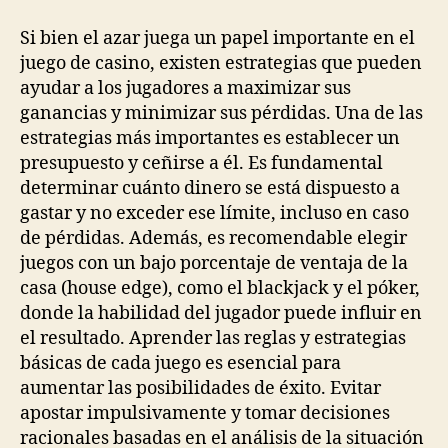
Si bien el azar juega un papel importante en el
juego de casino, existen estrategias que pueden
ayudar a los jugadores a maximizar sus
ganancias y minimizar sus pérdidas. Una de las
estrategias más importantes es establecer un
presupuesto y ceñirse a él. Es fundamental
determinar cuánto dinero se está dispuesto a
gastar y no exceder ese límite, incluso en caso
de pérdidas. Además, es recomendable elegir
juegos con un bajo porcentaje de ventaja de la
casa (house edge), como el blackjack y el póker,
donde la habilidad del jugador puede influir en
el resultado. Aprender las reglas y estrategias
básicas de cada juego es esencial para
aumentar las posibilidades de éxito. Evitar
apostar impulsivamente y tomar decisiones
racionales basadas en el análisis de la situación