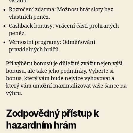
vkladu.
Roztočení zdarma: Možnost hrát sloty bez
vlastních peněz.
Cashback bonusy: Vrácení části prohraných
peněz.
Věrnostní programy: Odměňování
pravidelných hráčů.
Při výběru bonusů je důležité zvážit nejen výši
bonusu, ale také jeho podmínky. Vyberte si
bonus, který vám bude nejvíce vyhovovat a
který vám umožní maximalizovat vaše šance na
výhru.
Zodpovědný přístup k
hazardním hrám