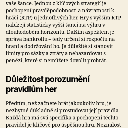
vaše šance. Jednou z klíčových strategií je
pochopení pravděpodobnosti a návratnosti k
hráči (RTP) u jednotlivých her. Hry s vyšším RTP
nabízejí statisticky vyšší šanci na výhru v
dlouhodobém horizontu. Dalším aspektem je
správa bankrollu – tedy určení si rozpočtu na
hraní a dodržování ho. Je důležité si stanovit
limity pro sázky a ztráty a nehazardovat s
penězi, které si nemůžete dovolit prohrát.
Důležitost porozumění
pravidlům her
Předtím, než začnete hrát jakoukoliv hru, je
nezbytné důkladně si prostudovat její pravidla.
Každá hra má svá specifika a pochopení těchto
pravidel je klíčové pro úspěšnou hru. Neznalost