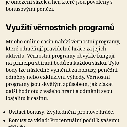
je omezení sázek a her, které jsou povoleny s
bonusovými penězi.
Využití věrnostních programů
Mnoho online casin nabízí věrnostní programy,
které odměňují pravidelné hráče za jejich
aktivitu. Věrnostní programy obvykle fungují
na principu sbírání bodů za každou sázku. Tyto
body lze následně vyměnit za bonusy, peněžní
odměny nebo exkluzivní výhody. Věrnostní
programy jsou skvělým způsobem, jak získat
další hodnotu z vašeho hraní a odměnit svou
loajalitu k casinu.
Uvítací bonusy: Zvýhodnění pro nové hráče.
Bonusy za vklad: Procentuální podíl k vašemu