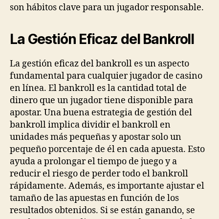
son hábitos clave para un jugador responsable.
La Gestión Eficaz del Bankroll
La gestión eficaz del bankroll es un aspecto
fundamental para cualquier jugador de casino
en línea. El bankroll es la cantidad total de
dinero que un jugador tiene disponible para
apostar. Una buena estrategia de gestión del
bankroll implica dividir el bankroll en
unidades más pequeñas y apostar solo un
pequeño porcentaje de él en cada apuesta. Esto
ayuda a prolongar el tiempo de juego y a
reducir el riesgo de perder todo el bankroll
rápidamente. Además, es importante ajustar el
tamaño de las apuestas en función de los
resultados obtenidos. Si se están ganando, se