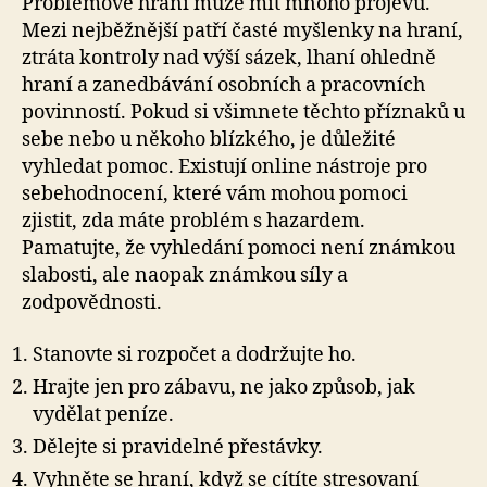
Problémové hraní může mít mnoho projevů.
Mezi nejběžnější patří časté myšlenky na hraní,
ztráta kontroly nad výší sázek, lhaní ohledně
hraní a zanedbávání osobních a pracovních
povinností. Pokud si všimnete těchto příznaků u
sebe nebo u někoho blízkého, je důležité
vyhledat pomoc. Existují online nástroje pro
sebehodnocení, které vám mohou pomoci
zjistit, zda máte problém s hazardem.
Pamatujte, že vyhledání pomoci není známkou
slabosti, ale naopak známkou síly a
zodpovědnosti.
Stanovte si rozpočet a dodržujte ho.
Hrajte jen pro zábavu, ne jako způsob, jak
vydělat peníze.
Dělejte si pravidelné přestávky.
Vyhněte se hraní, když se cítíte stresovaní