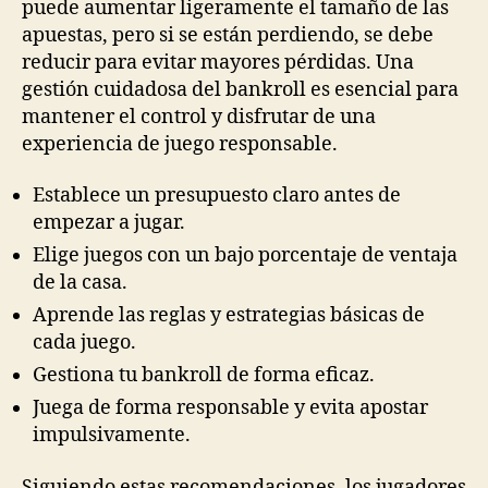
puede aumentar ligeramente el tamaño de las
apuestas, pero si se están perdiendo, se debe
reducir para evitar mayores pérdidas. Una
gestión cuidadosa del bankroll es esencial para
mantener el control y disfrutar de una
experiencia de juego responsable.
Establece un presupuesto claro antes de
empezar a jugar.
Elige juegos con un bajo porcentaje de ventaja
de la casa.
Aprende las reglas y estrategias básicas de
cada juego.
Gestiona tu bankroll de forma eficaz.
Juega de forma responsable y evita apostar
impulsivamente.
Siguiendo estas recomendaciones, los jugadores