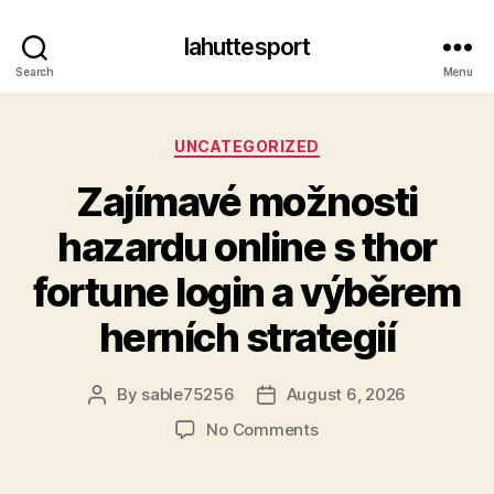
lahuttesport
Search
Menu
Categories
UNCATEGORIZED
Zajímavé možnosti
hazardu online s thor
fortune login a výběrem
herních strategií
By
sable75256
August 6, 2026
Post
Post
author
date
on
No Comments
Zajímavé
možnosti