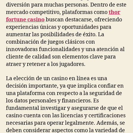
diversión para muchas personas. Dentro de este
mercado competitivo, plataformas como
thor
fortune casino
buscan destacarse, ofreciendo
experiencias únicas y oportunidades para
aumentar las posibilidades de éxito. La
combinación de juegos clásicos con
innovadoras funcionalidades y una atención al
cliente de calidad son elementos clave para
atraer y retener a los jugadores.
La elección de un casino en línea es una
decisión importante, ya que implica confiar en
una plataforma con respecto a la seguridad de
los datos personales y financieros. Es
fundamental investigar y asegurarse de que el
casino cuenta con las licencias y certificaciones
necesarias para operar legalmente. Además, se
deben considerar aspectos como la variedad de