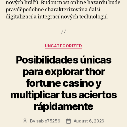
nových hráčů. Budoucnost online hazardu bude
pravděpodobně charakterizována další
digitalizací a integrací nových technologií.
Categories
UNCATEGORIZED
Posibilidades únicas
para explorar thor
fortune casino y
multiplicar tus aciertos
rápidamente
By
sable75256
August 6, 2026
Post
Post