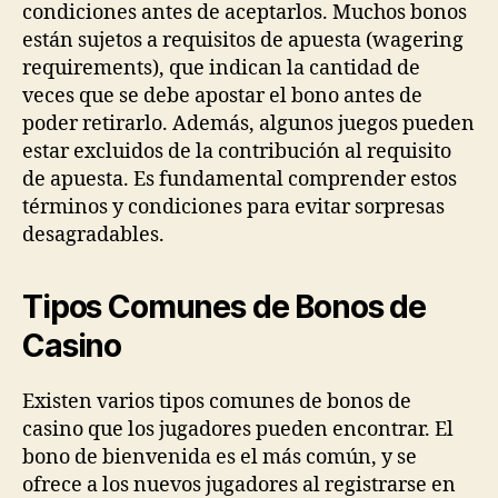
condiciones antes de aceptarlos. Muchos bonos
están sujetos a requisitos de apuesta (wagering
requirements), que indican la cantidad de
veces que se debe apostar el bono antes de
poder retirarlo. Además, algunos juegos pueden
estar excluidos de la contribución al requisito
de apuesta. Es fundamental comprender estos
términos y condiciones para evitar sorpresas
desagradables.
Tipos Comunes de Bonos de
Casino
Existen varios tipos comunes de bonos de
casino que los jugadores pueden encontrar. El
bono de bienvenida es el más común, y se
ofrece a los nuevos jugadores al registrarse en