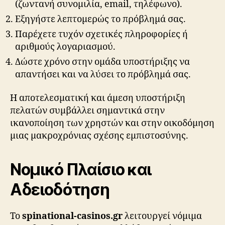
(ζωντανή συνομιλία, email, τηλέφωνο).
Εξηγήστε λεπτομερώς το πρόβλημά σας.
Παρέχετε τυχόν σχετικές πληροφορίες ή
αριθμούς λογαριασμού.
Δώστε χρόνο στην ομάδα υποστήριξης να
απαντήσει και να λύσει το πρόβλημά σας.
Η αποτελεσματική και άμεση υποστήριξη
πελατών συμβάλλει σημαντικά στην
ικανοποίηση των χρηστών και στην οικοδόμηση
μιας μακροχρόνιας σχέσης εμπιστοσύνης.
Νομικό Πλαίσιο και
Αδειοδότηση
Το
spinational-casinos.gr
λειτουργεί νόμιμα