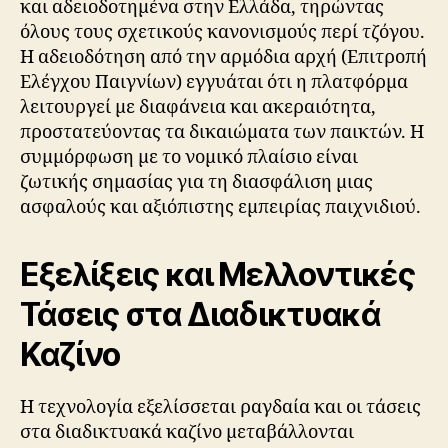
και αδειοδοτημένα στην Ελλάδα, τηρώντας
όλους τους σχετικούς κανονισμούς περί τζόγου.
Η αδειοδότηση από την αρμόδια αρχή (Επιτροπή
Ελέγχου Παιγνίων) εγγυάται ότι η πλατφόρμα
λειτουργεί με διαφάνεια και ακεραιότητα,
προστατεύοντας τα δικαιώματα των παικτών. Η
συμμόρφωση με το νομικό πλαίσιο είναι
ζωτικής σημασίας για τη διασφάλιση μιας
ασφαλούς και αξιόπιστης εμπειρίας παιχνιδιού.
Εξελίξεις και Μελλοντικές
Τάσεις στα Διαδικτυακά
Καζίνο
Η τεχνολογία εξελίσσεται ραγδαία και οι τάσεις
στα διαδικτυακά καζίνο μεταβάλλονται