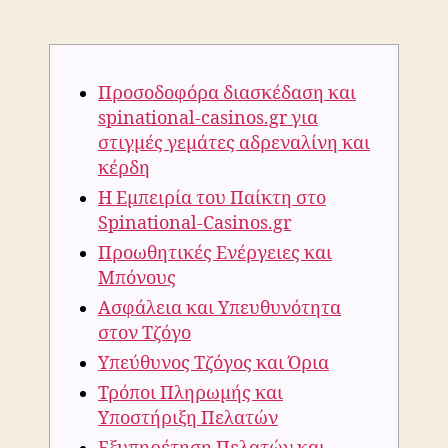
Προσοδοφόρα
διασκέδαση
και
spinational-
Προσοδοφόρα διασκέδαση και
casinos.gr
για
spinational-casinos.gr για
στιγμές
στιγμές γεμάτες αδρεναλίνη και
γεμάτες
κέρδη
αδρεναλίνη
Η Εμπειρία του Παίκτη στο
και
Spinational-Casinos.gr
κέρδη
Προωθητικές Ενέργειες και
Μπόνους
Ασφάλεια και Υπευθυνότητα
στον Τζόγο
Υπεύθυνος Τζόγος και Όρια
Τρόποι Πληρωμής και
Υποστήριξη Πελατών