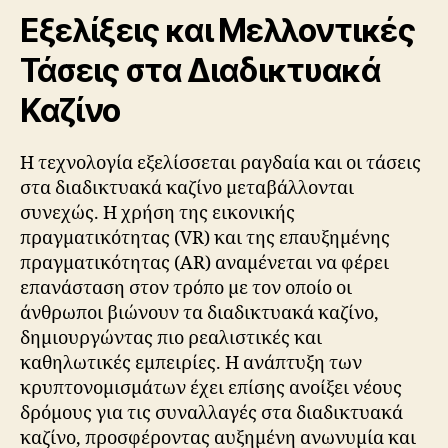
Εξελίξεις και Μελλοντικές
Τάσεις στα Διαδικτυακά
Καζίνο
Η τεχνολογία εξελίσσεται ραγδαία και οι τάσεις
στα διαδικτυακά καζίνο μεταβάλλονται
συνεχώς. Η χρήση της εικονικής
πραγματικότητας (VR) και της επαυξημένης
πραγματικότητας (AR) αναμένεται να φέρει
επανάσταση στον τρόπο με τον οποίο οι
άνθρωποι βιώνουν τα διαδικτυακά καζίνο,
δημιουργώντας πιο ρεαλιστικές και
καθηλωτικές εμπειρίες. Η ανάπτυξη των
κρυπτονομισμάτων έχει επίσης ανοίξει νέους
δρόμους για τις συναλλαγές στα διαδικτυακά
καζίνο, προσφέροντας αυξημένη ανωνυμία και