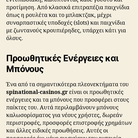
προτίμηση. Από κλασικά επιτραπέζια παιχνίδια
όπως η ρουλέτα και το μπλακτζακ, μέχρι
συναρπαστικές υποδοχές (slots) και παιχνίδια
με ζωντανούς κρουπιέρηδες, υπάρχει κάτι για
όλους.
Προωθητικές Ενέργειες και
Μπόνους
Ένα από τα σημαντικότερα πλεονεκτήματα του
spinational-casinos.gr
είναι οι προωθητικές
ενέργειες και τα μπόνους που προσφέρει στους
παίκτες του. Αυτά περιλαμβάνουν μπόνους
καλωσορίσματος για νέους χρήστες, δωρεάν
περιστροφές, προσφορές επιστροφής χρημάτων
και άλλες ειδικές προωθήσεις. Αυτές οι