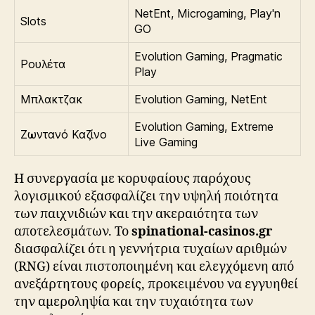
NetEnt, Microgaming, Play'n
Slots
GO
Evolution Gaming, Pragmatic
Ρουλέτα
Play
Μπλακτζακ
Evolution Gaming, NetEnt
Evolution Gaming, Extreme
Ζωντανό Καζίνο
Live Gaming
Η συνεργασία με κορυφαίους παρόχους
λογισμικού εξασφαλίζει την υψηλή ποιότητα
των παιχνιδιών και την ακεραιότητα των
αποτελεσμάτων. Το
spinational-casinos.gr
διασφαλίζει ότι η γεννήτρια τυχαίων αριθμών
(RNG) είναι πιστοποιημένη και ελεγχόμενη από
ανεξάρτητους φορείς, προκειμένου να εγγυηθεί
την αμεροληψία και την τυχαιότητα των