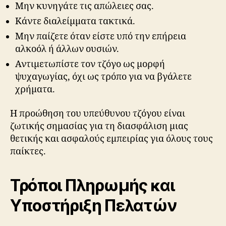
Μην κυνηγάτε τις απώλειες σας.
Κάντε διαλείμματα τακτικά.
Μην παίζετε όταν είστε υπό την επήρεια
αλκοόλ ή άλλων ουσιών.
Αντιμετωπίστε τον τζόγο ως μορφή
ψυχαγωγίας, όχι ως τρόπο για να βγάλετε
χρήματα.
Η προώθηση του υπεύθυνου τζόγου είναι
ζωτικής σημασίας για τη διασφάλιση μιας
θετικής και ασφαλούς εμπειρίας για όλους τους
παίκτες.
Τρόποι Πληρωμής και
Υποστήριξη Πελατών