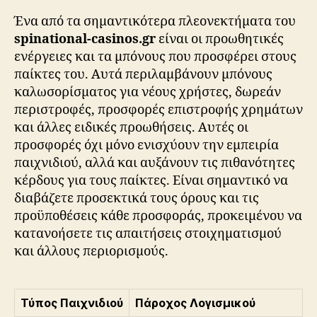
Ένα από τα σημαντικότερα πλεονεκτήματα του
spinational-casinos.gr
είναι οι προωθητικές
ενέργειες και τα μπόνους που προσφέρει στους
παίκτες του. Αυτά περιλαμβάνουν μπόνους
καλωσορίσματος για νέους χρήστες, δωρεάν
περιστροφές, προσφορές επιστροφής χρημάτων
και άλλες ειδικές προωθήσεις. Αυτές οι
προσφορές όχι μόνο ενισχύουν την εμπειρία
παιχνιδιού, αλλά και αυξάνουν τις πιθανότητες
κέρδους για τους παίκτες. Είναι σημαντικό να
διαβάζετε προσεκτικά τους όρους και τις
προϋποθέσεις κάθε προσφοράς, προκειμένου να
κατανοήσετε τις απαιτήσεις στοιχηματισμού
και άλλους περιορισμούς.
Τύπος Παιχνιδιού
Πάροχος Λογισμικού