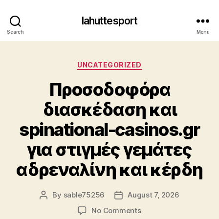
lahuttesport
Search
Menu
Categories
UNCATEGORIZED
Προσοδοφόρα
διασκέδαση και
spinational-casinos.gr
για στιγμές γεμάτες
αδρεναλίνη και κέρδη
By
sable75256
August 7, 2026
Post
Post
author
date
on
No Comments