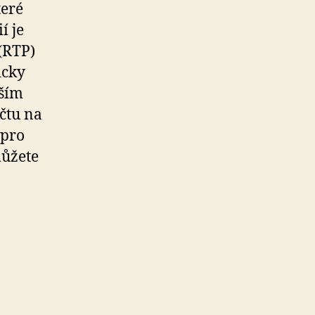
teré
í je
(RTP)
icky
lším
čtu na
 pro
můžete