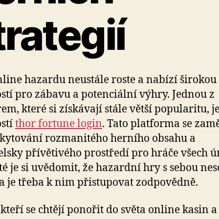
trategií
nline hazardu neustále roste a nabízí širokou
tí pro zábavu a potenciální výhry. Jednou z
em, které si získávají stále větší popularitu, je 
stí
thor fortune login
. Tato platforma se zam
kytování rozmanitého herního obsahu a
elsky přívětivého prostředí pro hráče všech ú
té je si uvědomit, že hazardní hry s sebou ne
 a je třeba k nim přistupovat zodpovědně.
 kteří se chtějí ponořit do světa online kasin a