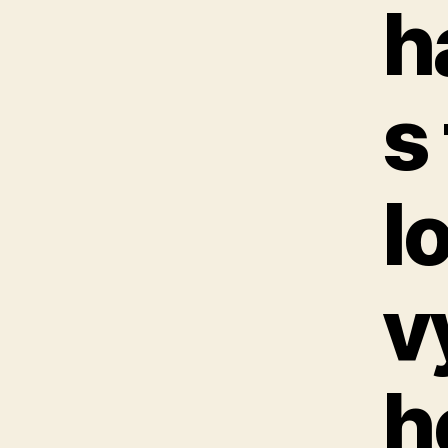
h
s
l
v
h