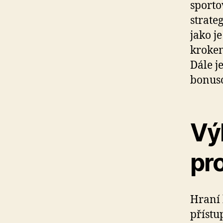
sporto
strate
jako j
kroke
Dále j
bonuso
Vý
pro
Hraní 
přístu