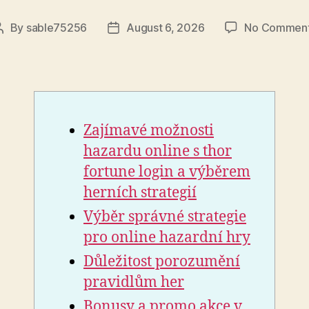
By
sable75256
August 6, 2026
No Commen
Post
Post
author
date
Zajímavé možnosti
hazardu online s thor
fortune login a výběrem
herních strategií
Výběr správné strategie
pro online hazardní hry
Důležitost porozumění
pravidlům her
Bonusy a promo akce v