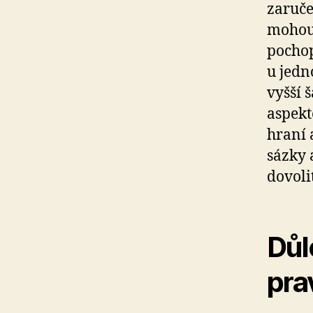
zaruče
mohou 
pochop
u jedn
vyšší 
aspekt
hraní 
sázky 
dovoli
Důl
pra