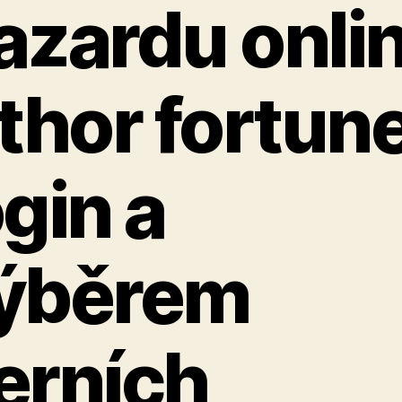
azardu onli
 thor fortun
ogin a
ýběrem
erních