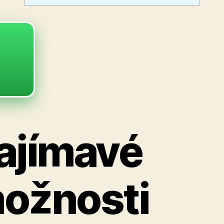
ajímavé
ožnosti