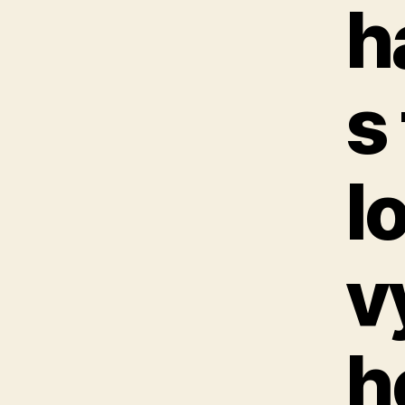
h
s
l
v
h