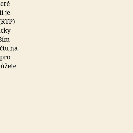
teré
í je
(RTP)
icky
lším
čtu na
 pro
můžete