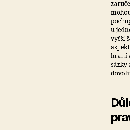
zaruče
mohou 
pochop
u jedn
vyšší 
aspekt
hraní 
sázky 
dovoli
Důl
pra