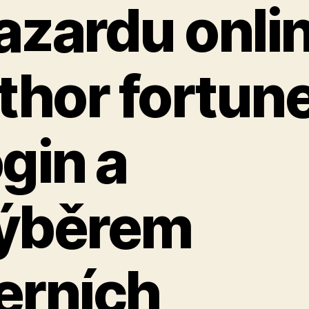
azardu onli
 thor fortun
ogin a
ýběrem
erních