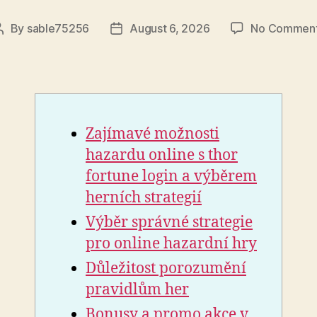
By
sable75256
August 6, 2026
No Commen
Post
Post
author
date
Zajímavé možnosti
hazardu online s thor
fortune login a výběrem
herních strategií
Výběr správné strategie
pro online hazardní hry
Důležitost porozumění
pravidlům her
Bonusy a promo akce v