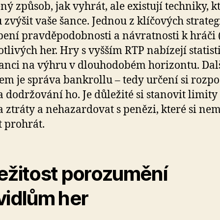
ný způsob, jak vyhrát, ale existují techniky, k
zvýšit vaše šance. Jednou z klíčových strategi
ení pravděpodobnosti a návratnosti k hráči 
otlivých her. Hry s vyšším RTP nabízejí statist
šanci na výhru v dlouhodobém horizontu. Da
em je správa bankrollu – tedy určení si rozpo
a dodržování ho. Je důležité si stanovit limity
a ztráty a nehazardovat s penězi, které si ne
t prohrát.
ežitost porozumění
vidlům her