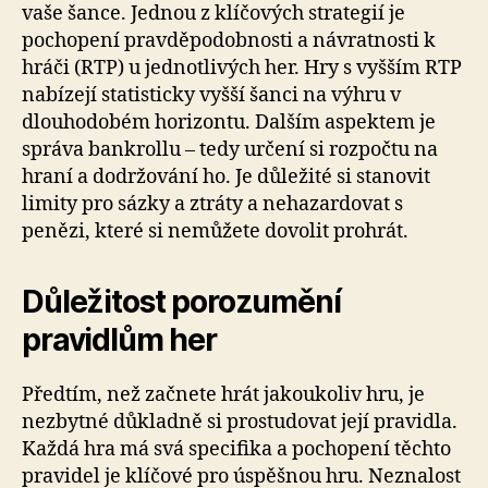
vaše šance. Jednou z klíčových strategií je
pochopení pravděpodobnosti a návratnosti k
hráči (RTP) u jednotlivých her. Hry s vyšším RTP
nabízejí statisticky vyšší šanci na výhru v
dlouhodobém horizontu. Dalším aspektem je
správa bankrollu – tedy určení si rozpočtu na
hraní a dodržování ho. Je důležité si stanovit
limity pro sázky a ztráty a nehazardovat s
penězi, které si nemůžete dovolit prohrát.
Důležitost porozumění
pravidlům her
Předtím, než začnete hrát jakoukoliv hru, je
nezbytné důkladně si prostudovat její pravidla.
Každá hra má svá specifika a pochopení těchto
pravidel je klíčové pro úspěšnou hru. Neznalost