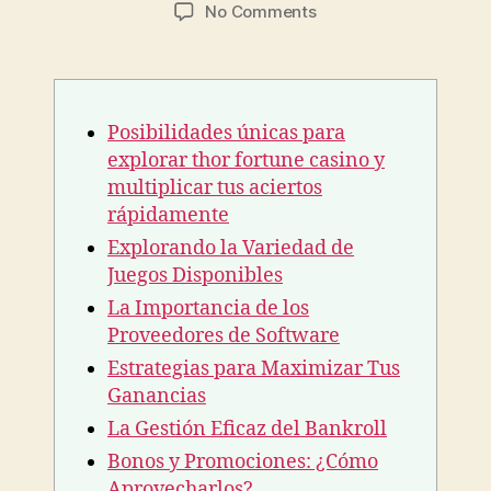
author
date
on
No Comments
Posibilidades
únicas
para
explorar
Posibilidades únicas para
thor
fortune
explorar thor fortune casino y
casino
multiplicar tus aciertos
y
rápidamente
multiplicar
Explorando la Variedad de
tus
Juegos Disponibles
aciertos
rápidamente
La Importancia de los
Proveedores de Software
Estrategias para Maximizar Tus
Ganancias
La Gestión Eficaz del Bankroll
Bonos y Promociones: ¿Cómo
Aprovecharlos?