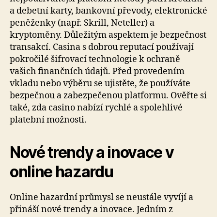
a debetní karty, bankovní převody, elektronické
peněženky (např. Skrill, Neteller) a
kryptoměny. Důležitým aspektem je bezpečnost
transakcí. Casina s dobrou reputací používají
pokročilé šifrovací technologie k ochraně
vašich finančních údajů. Před provedením
vkladu nebo výběru se ujistěte, že používáte
bezpečnou a zabezpečenou platformu. Ověřte si
také, zda casino nabízí rychlé a spolehlivé
platební možnosti.
Nové trendy a inovace v
online hazardu
Online hazardní průmysl se neustále vyvíjí a
přináší nové trendy a inovace. Jedním z