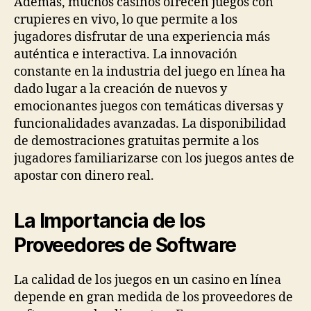
Además, muchos casinos ofrecen juegos con
crupieres en vivo, lo que permite a los
jugadores disfrutar de una experiencia más
auténtica e interactiva. La innovación
constante en la industria del juego en línea ha
dado lugar a la creación de nuevos y
emocionantes juegos con temáticas diversas y
funcionalidades avanzadas. La disponibilidad
de demostraciones gratuitas permite a los
jugadores familiarizarse con los juegos antes de
apostar con dinero real.
La Importancia de los
Proveedores de Software
La calidad de los juegos en un casino en línea
depende en gran medida de los proveedores de