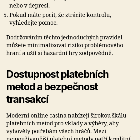
nebo v depresi.
Pokud máte pocit, že ztrácíte kontrolu,
vyhledejte pomoc.
Dodržováním těchto jednoduchých pravidel
můžete minimalizovat riziko problémového
hraní a užít si hazardní hry zodpovědně.
Dostupnost platebních
metod a bezpečnost
transakcí
Moderní online casina nabízejí širokou škálu
platebních metod pro vklady a výběry, aby
vyhověly potřebám všech hráčů. Mezi
nejpoužívanější platební metody patří kreditní