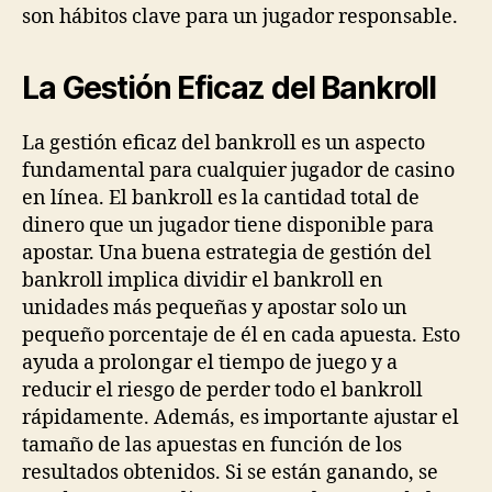
son hábitos clave para un jugador responsable.
La Gestión Eficaz del Bankroll
La gestión eficaz del bankroll es un aspecto
fundamental para cualquier jugador de casino
en línea. El bankroll es la cantidad total de
dinero que un jugador tiene disponible para
apostar. Una buena estrategia de gestión del
bankroll implica dividir el bankroll en
unidades más pequeñas y apostar solo un
pequeño porcentaje de él en cada apuesta. Esto
ayuda a prolongar el tiempo de juego y a
reducir el riesgo de perder todo el bankroll
rápidamente. Además, es importante ajustar el
tamaño de las apuestas en función de los
resultados obtenidos. Si se están ganando, se