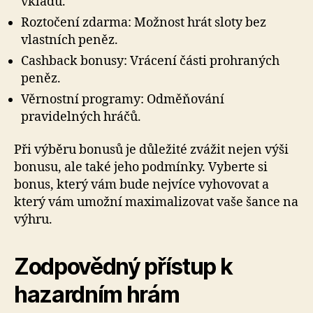
vkladu.
Roztočení zdarma: Možnost hrát sloty bez
vlastních peněz.
Cashback bonusy: Vrácení části prohraných
peněz.
Věrnostní programy: Odměňování
pravidelných hráčů.
Při výběru bonusů je důležité zvážit nejen výši
bonusu, ale také jeho podmínky. Vyberte si
bonus, který vám bude nejvíce vyhovovat a
který vám umožní maximalizovat vaše šance na
výhru.
Zodpovědný přístup k
hazardním hrám