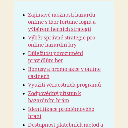
hazardu
online
Zajímavé možnosti hazardu
s
thor
online s thor fortune login a
fortune
výběrem herních strategií
login
Výběr správné strategie pro
a
online hazardní hry
výběrem
herních
Důležitost porozumění
strategií
pravidlům her
Bonusy a promo akce v online
casinech
Využití věrnostních programů
Zodpovědný přístup k
hazardním hrám
Identifikace problémového
hraní
Dostupnost platebních metod a