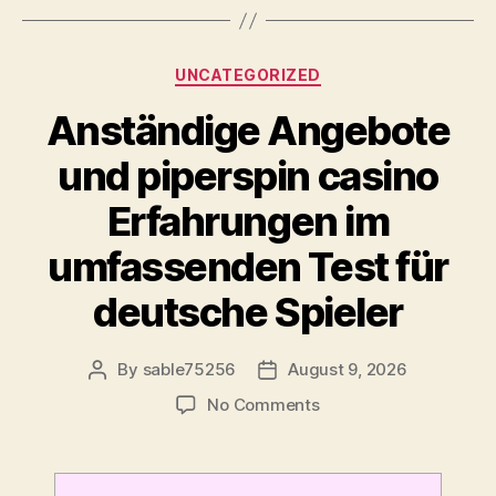
Categories
UNCATEGORIZED
Anständige Angebote
und piperspin casino
Erfahrungen im
umfassenden Test für
deutsche Spieler
By
sable75256
August 9, 2026
Post
Post
author
date
on
No Comments
Anständige
Angebote
und