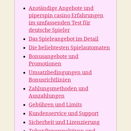
piperspin
Anständige Angebote und
casino
Erfahrungen
piperspin casino Erfahrungen
im
im umfassenden Test für
umfassenden
deutsche Spieler
Test
Das Spieleangebot im Detail
für
deutsche
Die beliebtesten Spielautomaten
Spieler
Bonusangebote und
Promotionen
Umsatzbedingungen und
Bonusrichtlinien
Zahlungsmethoden und
Auszahlungen
Gebühren und Limits
Kundenservice und Support
Sicherheit und Lizenzierung