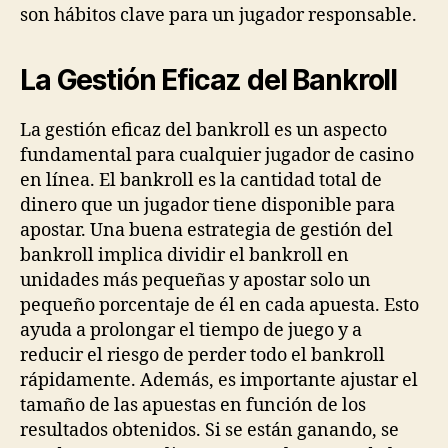
son hábitos clave para un jugador responsable.
La Gestión Eficaz del Bankroll
La gestión eficaz del bankroll es un aspecto
fundamental para cualquier jugador de casino
en línea. El bankroll es la cantidad total de
dinero que un jugador tiene disponible para
apostar. Una buena estrategia de gestión del
bankroll implica dividir el bankroll en
unidades más pequeñas y apostar solo un
pequeño porcentaje de él en cada apuesta. Esto
ayuda a prolongar el tiempo de juego y a
reducir el riesgo de perder todo el bankroll
rápidamente. Además, es importante ajustar el
tamaño de las apuestas en función de los
resultados obtenidos. Si se están ganando, se