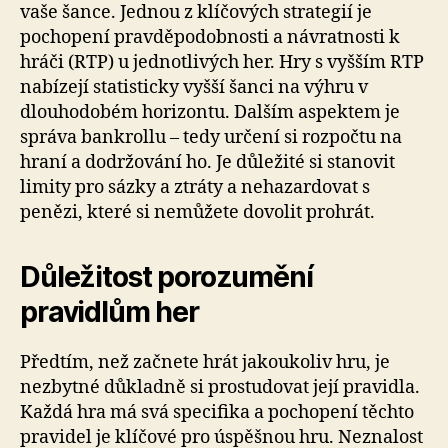
vaše šance. Jednou z klíčových strategií je
pochopení pravděpodobnosti a návratnosti k
hráči (RTP) u jednotlivých her. Hry s vyšším RTP
nabízejí statisticky vyšší šanci na výhru v
dlouhodobém horizontu. Dalším aspektem je
správa bankrollu – tedy určení si rozpočtu na
hraní a dodržování ho. Je důležité si stanovit
limity pro sázky a ztráty a nehazardovat s
penězi, které si nemůžete dovolit prohrát.
Důležitost porozumění
pravidlům her
Předtím, než začnete hrát jakoukoliv hru, je
nezbytné důkladně si prostudovat její pravidla.
Každá hra má svá specifika a pochopení těchto
pravidel je klíčové pro úspěšnou hru. Neznalost