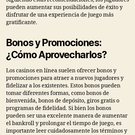
pueden aumentar sus posibilidades de éxito y
disfrutar de una experiencia de juego más
gratificante.
Bonos y Promociones:
¿Cómo Aprovecharlos?
Los casinos en línea suelen ofrecer bonos y
promociones para atraer a nuevos jugadores y
fidelizar a los existentes. Estos bonos pueden
tomar diferentes formas, como bonos de
bienvenida, bonos de depósito, giros gratis o
programas de fidelidad. Si bien los bonos
pueden ser una excelente manera de aumentar
el bankroll y prolongar el tiempo de juego, es
importante leer cuidadosamente los términos y