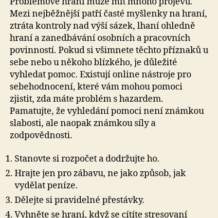
Problémové hraní může mít mnoho projevů.
Mezi nejběžnější patří časté myšlenky na hraní,
ztráta kontroly nad výší sázek, lhaní ohledně
hraní a zanedbávání osobních a pracovních
povinností. Pokud si všimnete těchto příznaků u
sebe nebo u někoho blízkého, je důležité
vyhledat pomoc. Existují online nástroje pro
sebehodnocení, které vám mohou pomoci
zjistit, zda máte problém s hazardem.
Pamatujte, že vyhledání pomoci není známkou
slabosti, ale naopak známkou síly a
zodpovědnosti.
Stanovte si rozpočet a dodržujte ho.
Hrajte jen pro zábavu, ne jako způsob, jak
vydělat peníze.
Dělejte si pravidelné přestávky.
Vyhněte se hraní, když se cítíte stresovaní