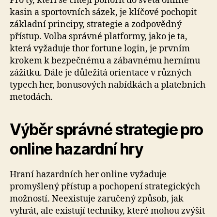
Pro ty, kteří se chtějí ponořit do světa online
kasin a sportovních sázek, je klíčové pochopit
základní principy, strategie a zodpovědný
přístup. Volba správné platformy, jako je ta,
která vyžaduje thor fortune login, je prvním
krokem k bezpečnému a zábavnému hernímu
zážitku. Dále je důležitá orientace v různých
typech her, bonusových nabídkách a platebních
metodách.
Výběr správné strategie pro
online hazardní hry
Hraní hazardních her online vyžaduje
promyšlený přístup a pochopení strategických
možností. Neexistuje zaručený způsob, jak
vyhrát, ale existují techniky, které mohou zvýšit