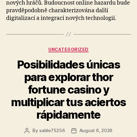
nových hráčů. Budoucnost online hazardu bude
pravděpodobně charakterizována další
digitalizací a integrací nových technologií.
Categories
UNCATEGORIZED
Posibilidades únicas
para explorar thor
fortune casino y
multiplicar tus aciertos
rápidamente
By
sable75256
August 6, 2026
Post
Post