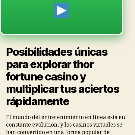
Posibilidades únicas
para explorar thor
fortune casino y
multiplicar tus aciertos
rápidamente
El mundo del entretenimiento en línea está en
constante evolución, y los casinos virtuales se
han convertido en una forma popular de