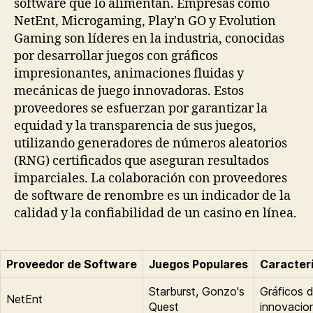
software que lo alimentan. Empresas como
NetEnt, Microgaming, Play'n GO y Evolution
Gaming son líderes en la industria, conocidas
por desarrollar juegos con gráficos
impresionantes, animaciones fluidas y
mecánicas de juego innovadoras. Estos
proveedores se esfuerzan por garantizar la
equidad y la transparencia de sus juegos,
utilizando generadores de números aleatorios
(RNG) certificados que aseguran resultados
imparciales. La colaboración con proveedores
de software de renombre es un indicador de la
calidad y la confiabilidad de un casino en línea.
Proveedor de Software
Juegos Populares
Caracterí
Starburst, Gonzo's
Gráficos d
NetEnt
Quest
innovacion