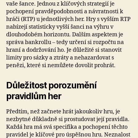
vaše šance. Jednou z klíčových strategií je
pochopení pravděpodobnosti a návratnosti k
hráči (RTP) u jednotlivých her. Hry s vyšším RTP
nabízejí statisticky vyšší šanci na výhru v
dlouhodobém horizontu. Dalším aspektem je
správa bankrollu – tedy určení si rozpočtu na
hraní a dodržování ho. Je důležité si stanovit
limity pro sázky a ztráty a nehazardovat s
penězi, které si nemůžete dovolit prohrát.
Důležitost porozumění
pravidlům her
Předtím, než začnete hrát jakoukoliv hru, je
nezbytné důkladně si prostudovat její pravidla.
Každá hra má svá specifika a pochopení těchto
pravidel je klíčové pro úspěšnou hru. Neznalost