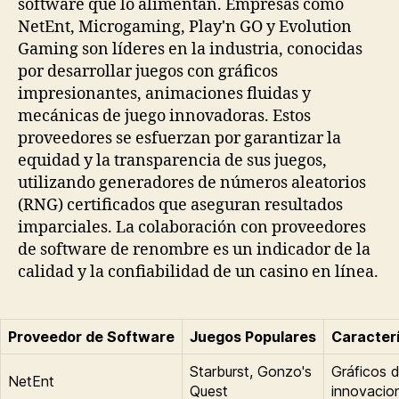
software que lo alimentan. Empresas como
NetEnt, Microgaming, Play'n GO y Evolution
Gaming son líderes en la industria, conocidas
por desarrollar juegos con gráficos
impresionantes, animaciones fluidas y
mecánicas de juego innovadoras. Estos
proveedores se esfuerzan por garantizar la
equidad y la transparencia de sus juegos,
utilizando generadores de números aleatorios
(RNG) certificados que aseguran resultados
imparciales. La colaboración con proveedores
de software de renombre es un indicador de la
calidad y la confiabilidad de un casino en línea.
Proveedor de Software
Juegos Populares
Caracterí
Starburst, Gonzo's
Gráficos d
NetEnt
Quest
innovacion