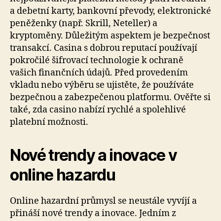
a debetní karty, bankovní převody, elektronické
peněženky (např. Skrill, Neteller) a
kryptoměny. Důležitým aspektem je bezpečnost
transakcí. Casina s dobrou reputací používají
pokročilé šifrovací technologie k ochraně
vašich finančních údajů. Před provedením
vkladu nebo výběru se ujistěte, že používáte
bezpečnou a zabezpečenou platformu. Ověřte si
také, zda casino nabízí rychlé a spolehlivé
platební možnosti.
Nové trendy a inovace v
online hazardu
Online hazardní průmysl se neustále vyvíjí a
přináší nové trendy a inovace. Jedním z