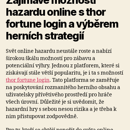
hazardu online s thor
fortune login a výběrem
herních strategií
Svět online hazardu neustále roste a nabízí
širokou škálu možností pro zábavu a
potenciální výhry. Jednou z platforem, které si
získávají stále větší popularitu, je i ta s možností
thor fortune login
. Tato platforma se zaměřuje
na poskytování rozmanitého herního obsahu a
uživatelsky přívětivého prostředí pro hráče
všech úrovní. Důležité je si uvědomit, že
hazardní hry s sebou nesou rizika a je třeba k
nim přistupovat zodpovědně.