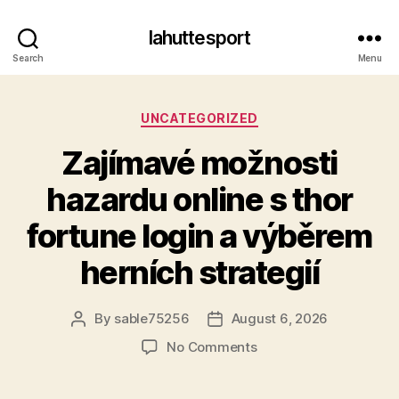
lahuttesport
Search
Menu
Categories
UNCATEGORIZED
Zajímavé možnosti
hazardu online s thor
fortune login a výběrem
herních strategií
By
sable75256
August 6, 2026
Post
Post
author
date
on
No Comments
Zajímavé
možnosti