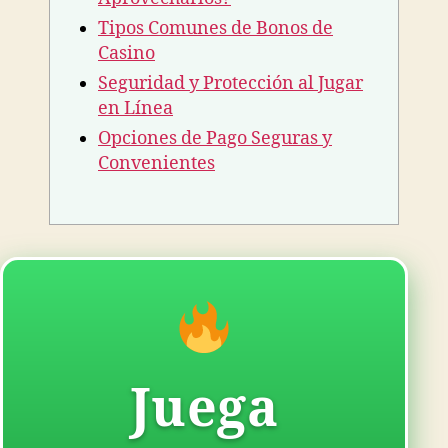
Tipos Comunes de Bonos de
Casino
Seguridad y Protección al Jugar
en Línea
Opciones de Pago Seguras y
Convenientes
Juega