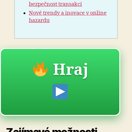
bezpečnost transakcí
Nové trendy a inovace v online
hazardu
Hraj
Zajímavé možnosti