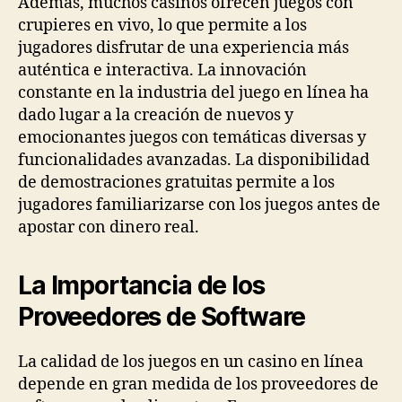
Además, muchos casinos ofrecen juegos con
crupieres en vivo, lo que permite a los
jugadores disfrutar de una experiencia más
auténtica e interactiva. La innovación
constante en la industria del juego en línea ha
dado lugar a la creación de nuevos y
emocionantes juegos con temáticas diversas y
funcionalidades avanzadas. La disponibilidad
de demostraciones gratuitas permite a los
jugadores familiarizarse con los juegos antes de
apostar con dinero real.
La Importancia de los
Proveedores de Software
La calidad de los juegos en un casino en línea
depende en gran medida de los proveedores de