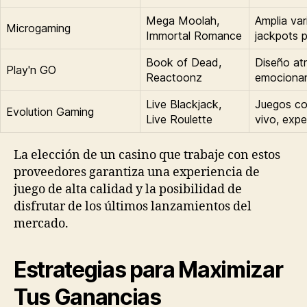
Mega Moolah,
Amplia var
Microgaming
Immortal Romance
jackpots 
Book of Dead,
Diseño atr
Play'n GO
Reactoonz
emociona
Live Blackjack,
Juegos co
Evolution Gaming
Live Roulette
vivo, expe
La elección de un casino que trabaje con estos
proveedores garantiza una experiencia de
juego de alta calidad y la posibilidad de
disfrutar de los últimos lanzamientos del
mercado.
Estrategias para Maximizar
Tus Ganancias