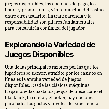
juegos disponibles, las opciones de pago, los
bonos y promociones, y la reputación del casino
entre otros usuarios. La transparencia y la
responsabilidad son pilares fundamentales
para construir la confianza del jugador.
Explorando la Variedad de
Juegos Disponibles
Una de las principales razones por las que los
jugadores se sienten atraídos por los casinos en
línea es la amplia variedad de juegos
disponibles. Desde las clásicas máquinas
tragamonedas hasta los juegos de mesa como el
blackjack, la ruleta y el póker, hay opciones
para todos los gustos y niveles de experiencia.