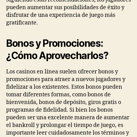
pueden aumentar sus posibilidades de éxito y
disfrutar de una experiencia de juego más
gratificante.
Bonos y Promociones:
¿Cómo Aprovecharlos?
Los casinos en línea suelen ofrecer bonos y
promociones para atraer a nuevos jugadores y
fidelizar a los existentes. Estos bonos pueden
tomar diferentes formas, como bonos de
bienvenida, bonos de depósito, giros gratis o
programas de fidelidad. Si bien los bonos
pueden ser una excelente manera de aumentar
el bankroll y prolongar el tiempo de juego, es
importante leer cuidadosamente los términos y