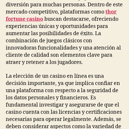
diversión para muchas personas. Dentro de este
mercado competitivo, plataformas como
thor
fortune casino
buscan destacarse, ofreciendo
experiencias únicas y oportunidades para
aumentar las posibilidades de éxito. La
combinación de juegos clásicos con
innovadoras funcionalidades y una atención al
cliente de calidad son elementos clave para
atraer y retener a los jugadores.
La elección de un casino en línea es una
decisión importante, ya que implica confiar en
una plataforma con respecto a la seguridad de
los datos personales y financieros. Es
fundamental investigar y asegurarse de que el
casino cuenta con las licencias y certificaciones
necesarias para operar legalmente. Además, se
deben considerar aspectos como la variedad de