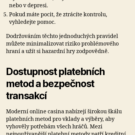
nebo v depresi.
Pokud máte pocit, že ztrácíte kontrolu,
vyhledejte pomoc.
Dodržováním těchto jednoduchých pravidel
můžete minimalizovat riziko problémového
hraní a užít si hazardní hry zodpovědně.
Dostupnost platebních
metod a bezpečnost
transakcí
Moderní online casina nabízejí širokou škálu
platebních metod pro vklady a výběry, aby
vyhověly potřebám všech hráčů. Mezi
nejpoužívanější platební metody patří kreditní