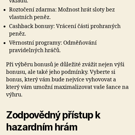
vkladu.
Roztočení zdarma: Možnost hrát sloty bez
vlastních peněz.
Cashback bonusy: Vrácení části prohraných
peněz.
Věrnostní programy: Odměňování
pravidelných hráčů.
Při výběru bonusů je důležité zvážit nejen výši
bonusu, ale také jeho podmínky. Vyberte si
bonus, který vám bude nejvíce vyhovovat a
který vám umožní maximalizovat vaše šance na
výhru.
Zodpovědný přístup k
hazardním hrám