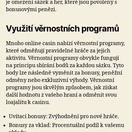
je omezení sázek a her, které jsou povoleny s
bonusovými penězi.
Využití věrnostních programů
Mnoho online casin nabízí věrnostní programy,
které odměňují pravidelné hráče za jejich
aktivitu. Věrnostní programy obvykle fungují
na principu sbírání bodů za každou sázku. Tyto
body lze následně vyměnit za bonusy, peněžní
odměny nebo exkluzivní výhody. Věrnostní
programy jsou skvělým způsobem, jak získat
další hodnotu z vašeho hraní a odměnit svou
loajalitu k casinu.
Uvítací bonusy: Zvýhodnění pro nové hráče.
Bonusy za vklad: Procentuální podíl k vašemu