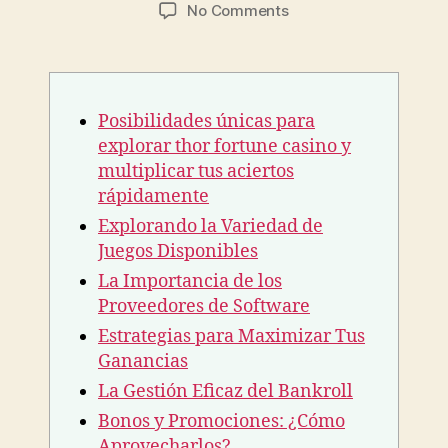
author
date
on
No Comments
Posibilidades
únicas
para
explorar
Posibilidades únicas para
thor
fortune
explorar thor fortune casino y
casino
multiplicar tus aciertos
y
rápidamente
multiplicar
Explorando la Variedad de
tus
Juegos Disponibles
aciertos
rápidamente
La Importancia de los
Proveedores de Software
Estrategias para Maximizar Tus
Ganancias
La Gestión Eficaz del Bankroll
Bonos y Promociones: ¿Cómo
Aprovecharlos?