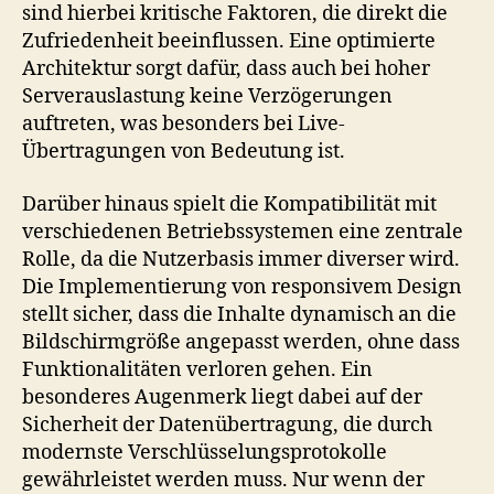
sind hierbei kritische Faktoren, die direkt die
Zufriedenheit beeinflussen. Eine optimierte
Architektur sorgt dafür, dass auch bei hoher
Serverauslastung keine Verzögerungen
auftreten, was besonders bei Live-
Übertragungen von Bedeutung ist.
Darüber hinaus spielt die Kompatibilität mit
verschiedenen Betriebssystemen eine zentrale
Rolle, da die Nutzerbasis immer diverser wird.
Die Implementierung von responsivem Design
stellt sicher, dass die Inhalte dynamisch an die
Bildschirmgröße angepasst werden, ohne dass
Funktionalitäten verloren gehen. Ein
besonderes Augenmerk liegt dabei auf der
Sicherheit der Datenübertragung, die durch
modernste Verschlüsselungsprotokolle
gewährleistet werden muss. Nur wenn der