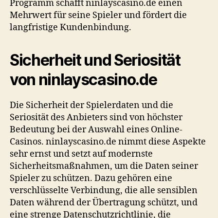
Programm schafft ninlayscasino.de einen
Mehrwert für seine Spieler und fördert die
langfristige Kundenbindung.
Sicherheit und Seriosität
von ninlayscasino.de
Die Sicherheit der Spielerdaten und die
Seriosität des Anbieters sind von höchster
Bedeutung bei der Auswahl eines Online-
Casinos. ninlayscasino.de nimmt diese Aspekte
sehr ernst und setzt auf modernste
Sicherheitsmaßnahmen, um die Daten seiner
Spieler zu schützen. Dazu gehören eine
verschlüsselte Verbindung, die alle sensiblen
Daten während der Übertragung schützt, und
eine strenge Datenschutzrichtlinie, die