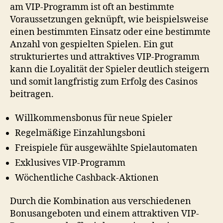
am VIP-Programm ist oft an bestimmte
Voraussetzungen geknüpft, wie beispielsweise
einen bestimmten Einsatz oder eine bestimmte
Anzahl von gespielten Spielen. Ein gut
strukturiertes und attraktives VIP-Programm
kann die Loyalität der Spieler deutlich steigern
und somit langfristig zum Erfolg des Casinos
beitragen.
Willkommensbonus für neue Spieler
Regelmäßige Einzahlungsboni
Freispiele für ausgewählte Spielautomaten
Exklusives VIP-Programm
Wöchentliche Cashback-Aktionen
Durch die Kombination aus verschiedenen
Bonusangeboten und einem attraktiven VIP-