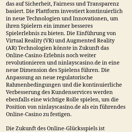
das auf Sicherheit, Fairness und Transparenz
basiert. Die Plattform investiert kontinuierlich
in neue Technologien und Innovationen, um
ihren Spielern ein immer besseres
Spielerlebnis zu bieten. Die Einführung von
Virtual Reality (VR) und Augmented Reality
(AR) Technologien könnte in Zukunft das
Online-Casino-Erlebnis noch weiter
revolutionieren und ninlayscasino.de in eine
neue Dimension des Spielens führen. Die
Anpassung an neue regulatorische
Rahmenbedingungen und die kontinuierliche
Verbesserung des Kundenservices werden
ebenfalls eine wichtige Rolle spielen, um die
Position von ninlayscasino.de als ein führendes
Online-Casino zu festigen.
Die Zukunft des Online-Glücksspiels ist