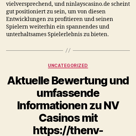
vielversprechend, und ninlayscasino.de scheint
gut positioniert zu sein, um von diesen
Entwicklungen zu profitieren und seinen
Spielern weiterhin ein spannendes und
unterhaltsames Spielerlebnis zu bieten.
Categories
UNCATEGORIZED
Aktuelle Bewertung und
umfassende
Informationen zu NV
Casinos mit
https://thenv-