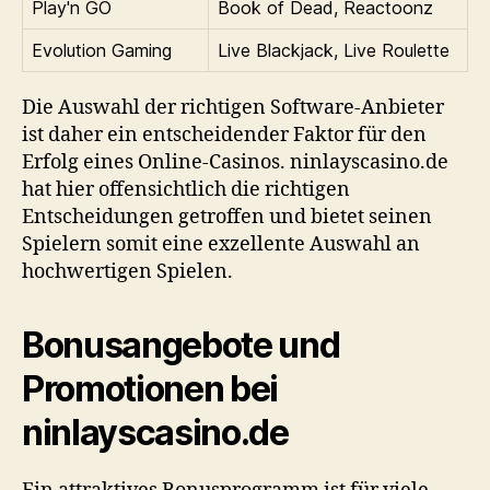
Play'n GO
Book of Dead, Reactoonz
Evolution Gaming
Live Blackjack, Live Roulette
Die Auswahl der richtigen Software-Anbieter
ist daher ein entscheidender Faktor für den
Erfolg eines Online-Casinos. ninlayscasino.de
hat hier offensichtlich die richtigen
Entscheidungen getroffen und bietet seinen
Spielern somit eine exzellente Auswahl an
hochwertigen Spielen.
Bonusangebote und
Promotionen bei
ninlayscasino.de