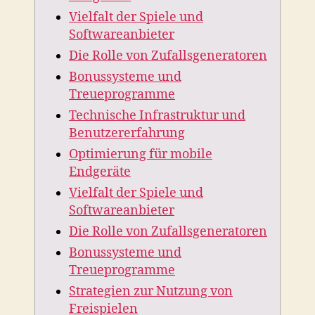
Vielfalt der Spiele und
Softwareanbieter
Die Rolle von Zufallsgeneratoren
Bonussysteme und
Treueprogramme
Technische Infrastruktur und
Benutzererfahrung
Optimierung für mobile
Endgeräte
Vielfalt der Spiele und
Softwareanbieter
Die Rolle von Zufallsgeneratoren
Bonussysteme und
Treueprogramme
Strategien zur Nutzung von
Freispielen