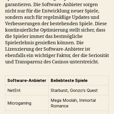
garantieren. Die Software-Anbieter sorgen
nicht nur für die Entwicklung neuer Spiele,
sondern auch für regelmäßige Updates und
Verbesserungen der bestehenden Spiele. Diese
kontinuierliche Optimierung stellt sicher, dass
die Spieler immer das bestmögliche
Spielerlebnis genießen können. Die
Lizenzierung der Software-Anbieter ist
ebenfalls ein wichtiger Faktor, der die Seriosität
und Transparenz des Casinos unterstreicht.
Software-Anbieter
Beliebteste Spiele
NetEnt
Starburst, Gonzo's Quest
Mega Moolah, Immortal
Microgaming
Romance