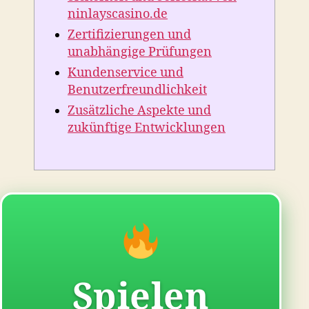
ninlayscasino.de
Zertifizierungen und
unabhängige Prüfungen
Kundenservice und
Benutzerfreundlichkeit
Zusätzliche Aspekte und
zukünftige Entwicklungen
Spielen