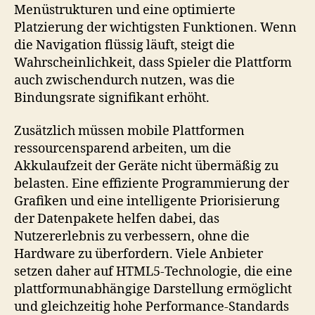
Menüstrukturen und eine optimierte
Platzierung der wichtigsten Funktionen. Wenn
die Navigation flüssig läuft, steigt die
Wahrscheinlichkeit, dass Spieler die Plattform
auch zwischendurch nutzen, was die
Bindungsrate signifikant erhöht.
Zusätzlich müssen mobile Plattformen
ressourcensparend arbeiten, um die
Akkulaufzeit der Geräte nicht übermäßig zu
belasten. Eine effiziente Programmierung der
Grafiken und eine intelligente Priorisierung
der Datenpakete helfen dabei, das
Nutzererlebnis zu verbessern, ohne die
Hardware zu überfordern. Viele Anbieter
setzen daher auf HTML5-Technologie, die eine
plattformunabhängige Darstellung ermöglicht
und gleichzeitig hohe Performance-Standards