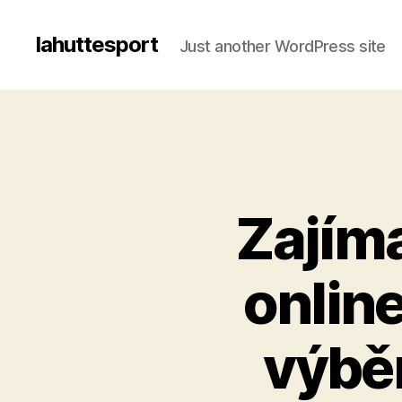
lahuttesport
Just another WordPress site
Zajím
online
výběr