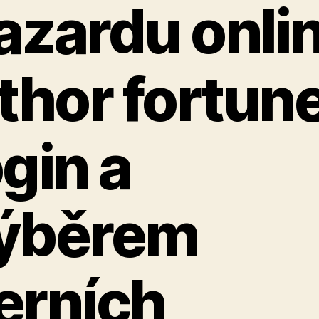
azardu onli
 thor fortun
ogin a
ýběrem
erních