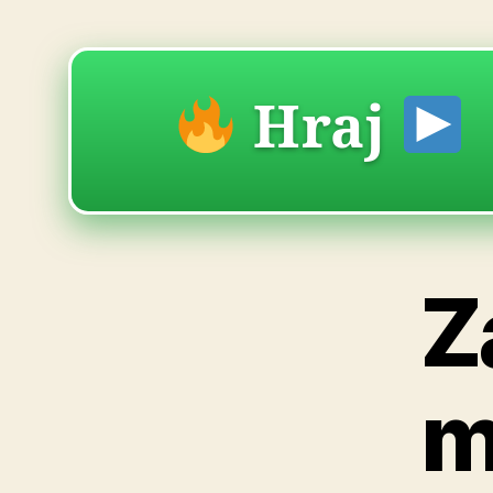
Hraj
Z
m