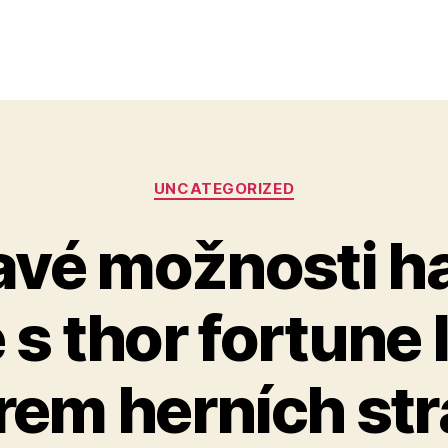
Categories
UNCATEGORIZED
avé možnosti h
 s thor fortune 
em herních str