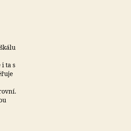
 škálu
i ta s
ěřuje
rovní.
sou