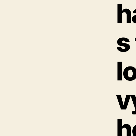
h
s
l
v
h