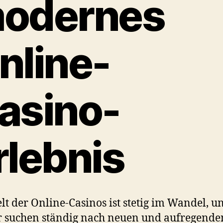
odernes
nline-
asino-
rlebnis
lt der Online-Casinos ist stetig im Wandel, u
r suchen ständig nach neuen und aufregende