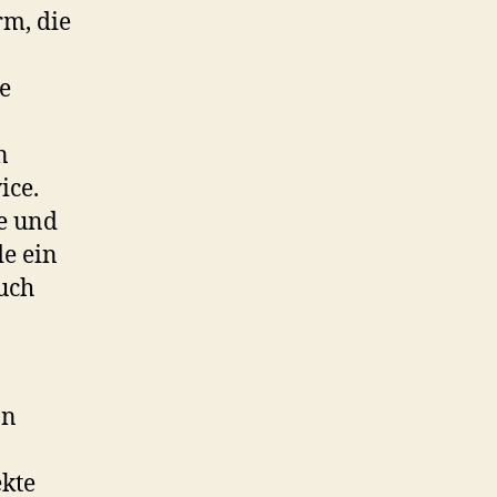
rm, die
te
n
ice.
e und
e ein
auch
an
kte