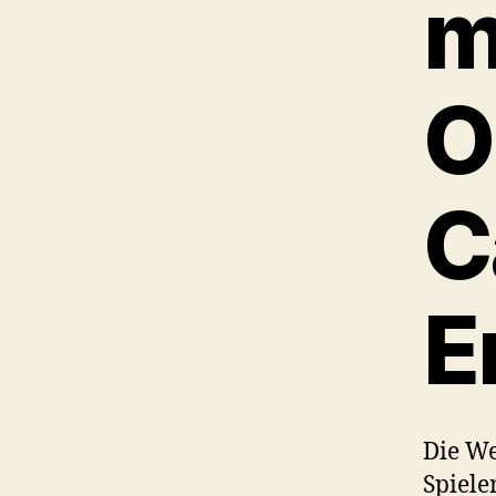
m
O
C
E
Die We
Spiele