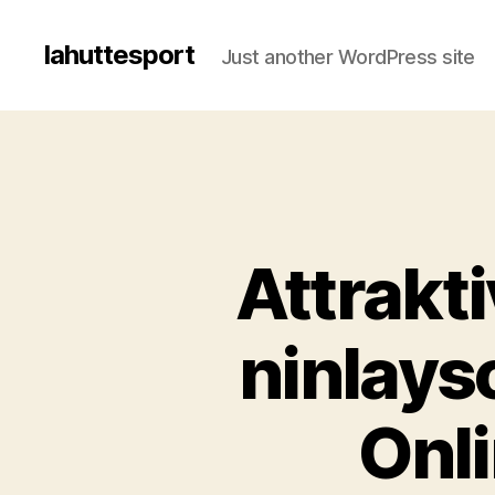
lahuttesport
Just another WordPress site
Attrakt
ninlays
Onl