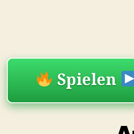
Spielen