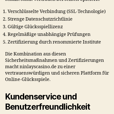
Verschlüsselte Verbindung (SSL-Technologie)
Strenge Datenschutzrichtlinie
Gültige Glücksspiellizenz
Regelmäßige unabhängige Prüfungen
Zertifizierung durch renommierte Institute
Die Kombination aus diesen
Sicherheitsmaßnahmen und Zertifizierungen
macht ninlayscasino.de zu einer
vertrauenswürdigen und sicheren Plattform für
Online-Glücksspiele.
Kundenservice und
Benutzerfreundlichkeit