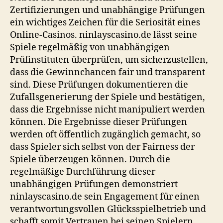
Zertifizierungen und unabhängige Prüfungen
ein wichtiges Zeichen für die Seriosität eines
Online-Casinos. ninlayscasino.de lässt seine
Spiele regelmäßig von unabhängigen
Prüfinstituten überprüfen, um sicherzustellen,
dass die Gewinnchancen fair und transparent
sind. Diese Prüfungen dokumentieren die
Zufallsgenerierung der Spiele und bestätigen,
dass die Ergebnisse nicht manipuliert werden
können. Die Ergebnisse dieser Prüfungen
werden oft öffentlich zugänglich gemacht, so
dass Spieler sich selbst von der Fairness der
Spiele überzeugen können. Durch die
regelmäßige Durchführung dieser
unabhängigen Prüfungen demonstriert
ninlayscasino.de sein Engagement für einen
verantwortungsvollen Glücksspielbetrieb und
schafft somit Vertrauen bei seinen Spielern.