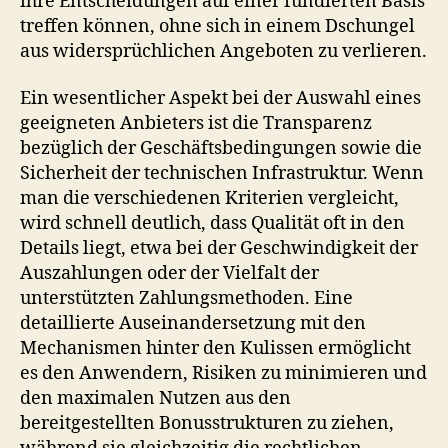
ihre Entscheidungen auf einer fundierten Basis
treffen können, ohne sich in einem Dschungel
aus widersprüchlichen Angeboten zu verlieren.
Ein wesentlicher Aspekt bei der Auswahl eines
geeigneten Anbieters ist die Transparenz
bezüglich der Geschäftsbedingungen sowie die
Sicherheit der technischen Infrastruktur. Wenn
man die verschiedenen Kriterien vergleicht,
wird schnell deutlich, dass Qualität oft in den
Details liegt, etwa bei der Geschwindigkeit der
Auszahlungen oder der Vielfalt der
unterstützten Zahlungsmethoden. Eine
detaillierte Auseinandersetzung mit den
Mechanismen hinter den Kulissen ermöglicht
es den Anwendern, Risiken zu minimieren und
den maximalen Nutzen aus den
bereitgestellten Bonusstrukturen zu ziehen,