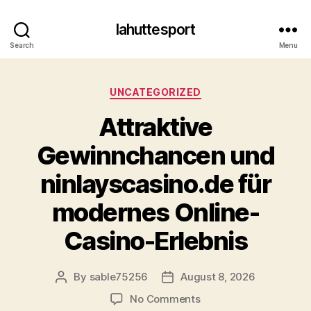
lahuttesport
Search
Menu
Categories
UNCATEGORIZED
Attraktive
Gewinnchancen und
ninlayscasino.de für
modernes Online-
Casino-Erlebnis
By
sable75256
August 8, 2026
Post
Post
author
date
on
No Comments