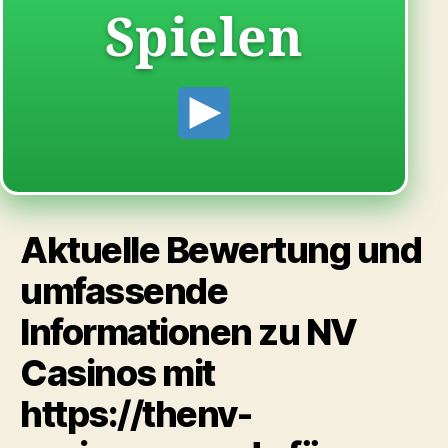
Spielen
Aktuelle Bewertung und
umfassende
Informationen zu NV
Casinos mit
https://thenv-