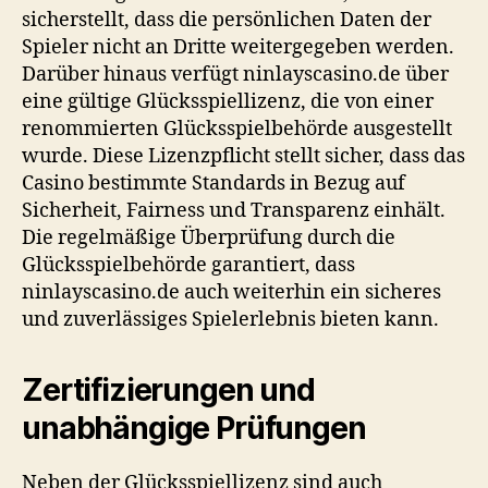
sicherstellt, dass die persönlichen Daten der
Spieler nicht an Dritte weitergegeben werden.
Darüber hinaus verfügt ninlayscasino.de über
eine gültige Glücksspiellizenz, die von einer
renommierten Glücksspielbehörde ausgestellt
wurde. Diese Lizenzpflicht stellt sicher, dass das
Casino bestimmte Standards in Bezug auf
Sicherheit, Fairness und Transparenz einhält.
Die regelmäßige Überprüfung durch die
Glücksspielbehörde garantiert, dass
ninlayscasino.de auch weiterhin ein sicheres
und zuverlässiges Spielerlebnis bieten kann.
Zertifizierungen und
unabhängige Prüfungen
Neben der Glücksspiellizenz sind auch