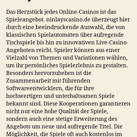
Das Herzstück jedes Online-Casinos ist das
Spieleangebot. ninlayscasino.de überzeugt hier
durch eine beeindruckende Auswahl, die von
klassischen Spielautomaten über aufregende
Tischspiele bis hin zu innovativen Live-Casino-
Angeboten reicht. Spieler können aus einer
Vielzahl von Themen und Variationen wählen,
um ihr persönliches Spielerlebnis zu gestalten.
Besonders hervorzuheben ist die
Zusammenarbeit mit führenden
Softwareentwicklern, die für ihre
hochwertigen und unterhaltsamen Spiele
bekannt sind. Diese Kooperationen garantieren
nicht nur eine hohe Qualität der Spiele,
sondern auch eine stetige Erweiterung des
Angebots um neue und aufregende Titel. Die
Möglichkeit, die Spiele oft auch kostenlos im