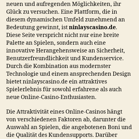
neuen und aufregenden Möglichkeiten, ihr
Glück zu versuchen. Eine Plattform, die in
diesem dynamischen Umfeld zunehmend an
Bedeutung gewinnt, ist
ninlayscasino.de
.
Diese Seite verspricht nicht nur eine breite
Palette an Spielen, sondern auch eine
innovative Herangehensweise an Sicherheit,
Benutzerfreundlichkeit und Kundenservice.
Durch die Kombination aus modernster
Technologie und einem ansprechenden Design
bietet ninlayscasino.de ein attraktives
Spielerlebnis für sowohl erfahrene als auch
neue Online-Casino-Enthusiasten.
Die Attraktivität eines Online-Casinos hängt
von verschiedenen Faktoren ab, darunter die
Auswahl an Spielen, die angebotenen Boni und
die Qualität des Kundensupports. Darüber