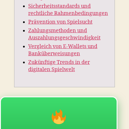
Sicherheitsstandards und
rechtliche Rahmenbedingungen
Prävention von Spielsucht
Zahlungsmethoden und
Auszahlungsgeschwindigkeit
Vergleich von E-Wallets und
Banküberweisungen
Zukünftige Trends in der
digitalen Spielwelt