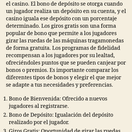
el casino. El bono de depósito se otorga cuando
un jugador realiza un depósito en su cuenta, y el
casino iguala ese depósito con un porcentaje
determinado. Los giros gratis son una forma
popular de bono que permite a los jugadores
girar las ruedas de las máquinas tragamonedas
de forma gratuita. Los programas de fidelidad
recompensan a los jugadores por su lealtad,
ofreciéndoles puntos que se pueden canjear por
bonos o premios. Es importante comparar los
diferentes tipos de bonos y elegir el que mejor
se adapte a tus necesidades y preferencias.
Bono de Bienvenida: Ofrecido a nuevos
jugadores al registrarse.
Bono de Depósito: Igualación del depósito
realizado por el jugador.
Giros Gratis: Oportunidad de girar las ruedas