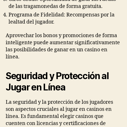
de las tragamonedas de forma gratuita.
Programa de Fidelidad: Recompensas por la
lealtad del jugador.
Aprovechar los bonos y promociones de forma
inteligente puede aumentar significativamente
las posibilidades de ganar en un casino en
línea.
Seguridad y Protección al
Jugar en Línea
La seguridad y la protección de los jugadores
son aspectos cruciales al jugar en casinos en
línea. Es fundamental elegir casinos que
cuenten con licencias y certificaciones de