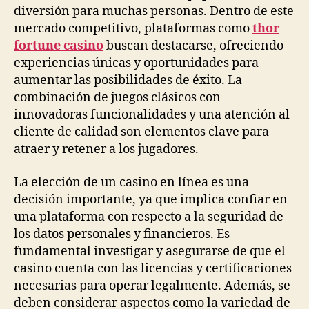
diversión para muchas personas. Dentro de este
mercado competitivo, plataformas como
thor
fortune casino
buscan destacarse, ofreciendo
experiencias únicas y oportunidades para
aumentar las posibilidades de éxito. La
combinación de juegos clásicos con
innovadoras funcionalidades y una atención al
cliente de calidad son elementos clave para
atraer y retener a los jugadores.
La elección de un casino en línea es una
decisión importante, ya que implica confiar en
una plataforma con respecto a la seguridad de
los datos personales y financieros. Es
fundamental investigar y asegurarse de que el
casino cuenta con las licencias y certificaciones
necesarias para operar legalmente. Además, se
deben considerar aspectos como la variedad de