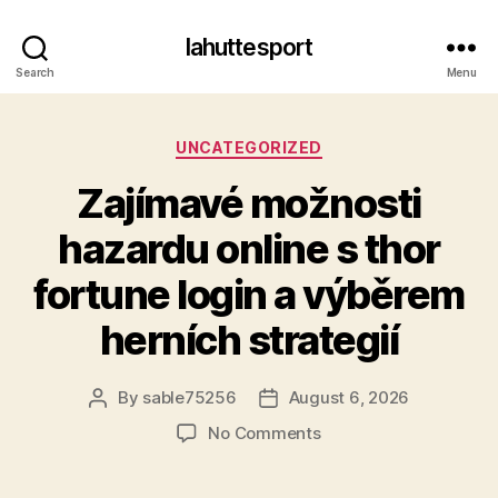
lahuttesport
Search
Menu
Categories
UNCATEGORIZED
Zajímavé možnosti
hazardu online s thor
fortune login a výběrem
herních strategií
By
sable75256
August 6, 2026
Post
Post
author
date
on
No Comments
Zajímavé
možnosti