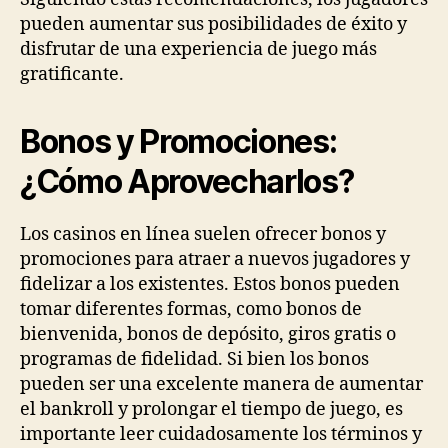
pueden aumentar sus posibilidades de éxito y
disfrutar de una experiencia de juego más
gratificante.
Bonos y Promociones:
¿Cómo Aprovecharlos?
Los casinos en línea suelen ofrecer bonos y
promociones para atraer a nuevos jugadores y
fidelizar a los existentes. Estos bonos pueden
tomar diferentes formas, como bonos de
bienvenida, bonos de depósito, giros gratis o
programas de fidelidad. Si bien los bonos
pueden ser una excelente manera de aumentar
el bankroll y prolongar el tiempo de juego, es
importante leer cuidadosamente los términos y