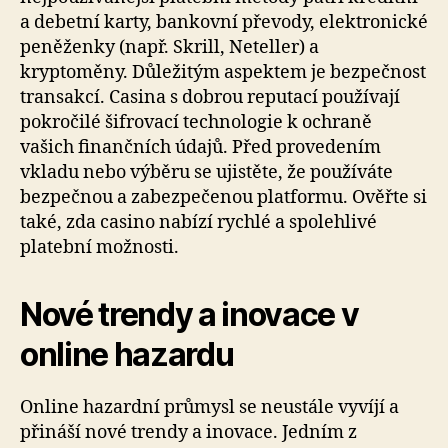
a debetní karty, bankovní převody, elektronické
peněženky (např. Skrill, Neteller) a
kryptoměny. Důležitým aspektem je bezpečnost
transakcí. Casina s dobrou reputací používají
pokročilé šifrovací technologie k ochraně
vašich finančních údajů. Před provedením
vkladu nebo výběru se ujistěte, že používáte
bezpečnou a zabezpečenou platformu. Ověřte si
také, zda casino nabízí rychlé a spolehlivé
platební možnosti.
Nové trendy a inovace v
online hazardu
Online hazardní průmysl se neustále vyvíjí a
přináší nové trendy a inovace. Jedním z