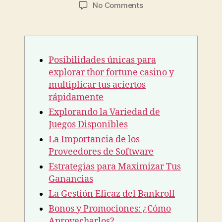
author
date
on
No Comments
Posibilidades
únicas
para
explorar
Posibilidades únicas para
thor
fortune
explorar thor fortune casino y
casino
multiplicar tus aciertos
y
rápidamente
multiplicar
Explorando la Variedad de
tus
Juegos Disponibles
aciertos
rápidamente
La Importancia de los
Proveedores de Software
Estrategias para Maximizar Tus
Ganancias
La Gestión Eficaz del Bankroll
Bonos y Promociones: ¿Cómo
Aprovecharlos?