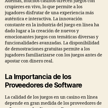
Además, muchos casinos ofrecen juegos con
crupieres en vivo, lo que permite a los
jugadores disfrutar de una experiencia más
auténtica e interactiva. La innovación
constante en la industria del juego en línea ha
dado lugar a la creación de nuevos y
emocionantes juegos con temáticas diversas y
funcionalidades avanzadas. La disponibilidad
de demostraciones gratuitas permite a los
jugadores familiarizarse con los juegos antes de
apostar con dinero real.
La Importancia de los
Proveedores de Software
La calidad de los juegos en un casino en línea
depende en gran medida de los proveedores de