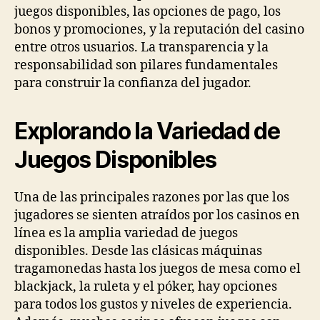
juegos disponibles, las opciones de pago, los
bonos y promociones, y la reputación del casino
entre otros usuarios. La transparencia y la
responsabilidad son pilares fundamentales
para construir la confianza del jugador.
Explorando la Variedad de
Juegos Disponibles
Una de las principales razones por las que los
jugadores se sienten atraídos por los casinos en
línea es la amplia variedad de juegos
disponibles. Desde las clásicas máquinas
tragamonedas hasta los juegos de mesa como el
blackjack, la ruleta y el póker, hay opciones
para todos los gustos y niveles de experiencia.