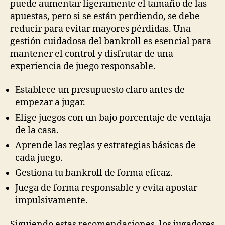
puede aumentar ligeramente el tamaño de las
apuestas, pero si se están perdiendo, se debe
reducir para evitar mayores pérdidas. Una
gestión cuidadosa del bankroll es esencial para
mantener el control y disfrutar de una
experiencia de juego responsable.
Establece un presupuesto claro antes de
empezar a jugar.
Elige juegos con un bajo porcentaje de ventaja
de la casa.
Aprende las reglas y estrategias básicas de
cada juego.
Gestiona tu bankroll de forma eficaz.
Juega de forma responsable y evita apostar
impulsivamente.
Siguiendo estas recomendaciones, los jugadores