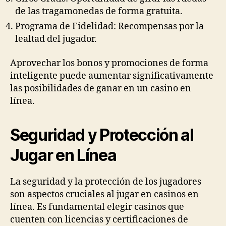
de las tragamonedas de forma gratuita.
Programa de Fidelidad: Recompensas por la
lealtad del jugador.
Aprovechar los bonos y promociones de forma
inteligente puede aumentar significativamente
las posibilidades de ganar en un casino en
línea.
Seguridad y Protección al
Jugar en Línea
La seguridad y la protección de los jugadores
son aspectos cruciales al jugar en casinos en
línea. Es fundamental elegir casinos que
cuenten con licencias y certificaciones de