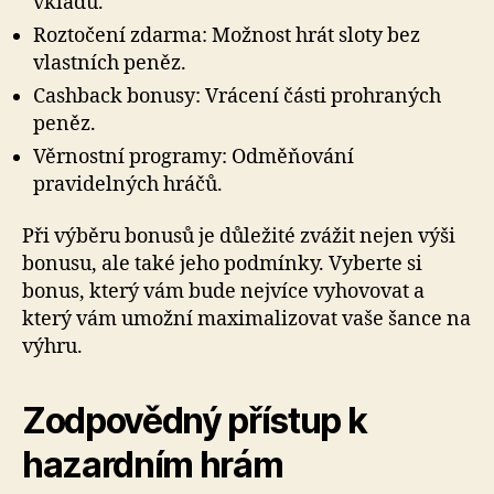
vkladu.
Roztočení zdarma: Možnost hrát sloty bez
vlastních peněz.
Cashback bonusy: Vrácení části prohraných
peněz.
Věrnostní programy: Odměňování
pravidelných hráčů.
Při výběru bonusů je důležité zvážit nejen výši
bonusu, ale také jeho podmínky. Vyberte si
bonus, který vám bude nejvíce vyhovovat a
který vám umožní maximalizovat vaše šance na
výhru.
Zodpovědný přístup k
hazardním hrám