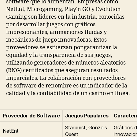
software que lo alimentan. Empresas como
NetEnt, Microgaming, Play'n GO y Evolution
Gaming son líderes en la industria, conocidas
por desarrollar juegos con gráficos
impresionantes, animaciones fluidas y
mecánicas de juego innovadoras. Estos
proveedores se esfuerzan por garantizar la
equidad y la transparencia de sus juegos,
utilizando generadores de números aleatorios
(RNG) certificados que aseguran resultados
imparciales. La colaboración con proveedores
de software de renombre es un indicador de la
calidad y la confiabilidad de un casino en línea.
Proveedor de Software
Juegos Populares
Caracterí
Starburst, Gonzo's
Gráficos d
NetEnt
Quest
innovacion