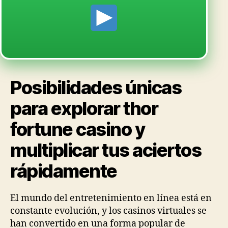
Posibilidades únicas
para explorar thor
fortune casino y
multiplicar tus aciertos
rápidamente
El mundo del entretenimiento en línea está en
constante evolución, y los casinos virtuales se
han convertido en una forma popular de