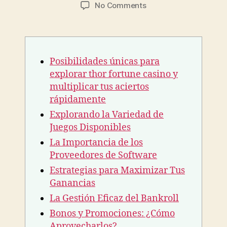
author
date
on
No Comments
Posibilidades
únicas
para
explorar
Posibilidades únicas para
thor
fortune
explorar thor fortune casino y
casino
multiplicar tus aciertos
y
rápidamente
multiplicar
Explorando la Variedad de
tus
Juegos Disponibles
aciertos
rápidamente
La Importancia de los
Proveedores de Software
Estrategias para Maximizar Tus
Ganancias
La Gestión Eficaz del Bankroll
Bonos y Promociones: ¿Cómo
Aprovecharlos?