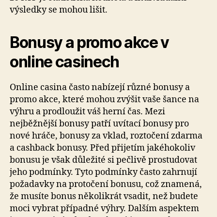
výsledky se mohou lišit.
Bonusy a promo akce v
online casinech
Online casina často nabízejí různé bonusy a
promo akce, které mohou zvýšit vaše šance na
výhru a prodloužit váš herní čas. Mezi
nejběžnější bonusy patří uvítací bonusy pro
nové hráče, bonusy za vklad, roztočení zdarma
a cashback bonusy. Před přijetím jakéhokoliv
bonusu je však důležité si pečlivě prostudovat
jeho podmínky. Tyto podmínky často zahrnují
požadavky na protočení bonusu, což znamená,
že musíte bonus několikrát vsadit, než budete
moci vybrat případné výhry. Dalším aspektem