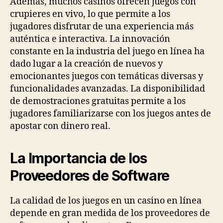
Además, muchos casinos ofrecen juegos con
crupieres en vivo, lo que permite a los
jugadores disfrutar de una experiencia más
auténtica e interactiva. La innovación
constante en la industria del juego en línea ha
dado lugar a la creación de nuevos y
emocionantes juegos con temáticas diversas y
funcionalidades avanzadas. La disponibilidad
de demostraciones gratuitas permite a los
jugadores familiarizarse con los juegos antes de
apostar con dinero real.
La Importancia de los
Proveedores de Software
La calidad de los juegos en un casino en línea
depende en gran medida de los proveedores de