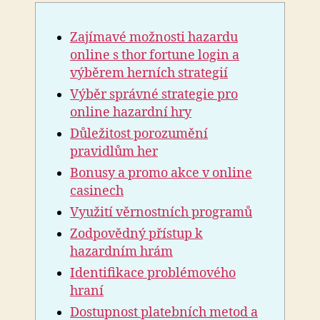
hazardu
online
Zajímavé možnosti hazardu
s
thor
online s thor fortune login a
fortune
výběrem herních strategií
login
Výběr správné strategie pro
a
online hazardní hry
výběrem
herních
Důležitost porozumění
strategií
pravidlům her
Bonusy a promo akce v online
casinech
Využití věrnostních programů
Zodpovědný přístup k
hazardním hrám
Identifikace problémového
hraní
Dostupnost platebních metod a