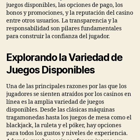
juegos disponibles, las opciones de pago, los
bonos y promociones, y la reputación del casino
entre otros usuarios. La transparencia y la
responsabilidad son pilares fundamentales
para construir la confianza del jugador.
Explorando la Variedad de
Juegos Disponibles
Una de las principales razones por las que los
jugadores se sienten atraídos por los casinos en
línea es la amplia variedad de juegos
disponibles. Desde las clásicas máquinas
tragamonedas hasta los juegos de mesa como el
blackjack, la ruleta y el póker, hay opciones
para todos los gustos y niveles de experiencia.