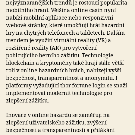
nejvýznamnějších trendů je rostoucí popularita
mobilního hraní. Většina online casin nyní
nabízí mobilní aplikace nebo responzivní
webové stránky, které umožňují hrát hazardní
hry na chytrých telefonech a tabletech. Dalším
trendem je využití virtuální reality (VR) a
rozšířené reality (AR) pro vytvoření
pohlcujícího herního zážitku. Technologie
blockchain a kryptoměny také hrají stále větší
roli v online hazardních hrách, nabízejí vyšší
bezpečnost, transparentnost a anonymitu. I
platformy vyžadující thor fortune login se snaží
implementovat modernít technologie pro
zlepšení zážitku.
Inovace v online hazardu se zaměřují na
zlepšení uživatelského zážitku, zvýšení
bezpečnosti a transparentnosti a přilákání