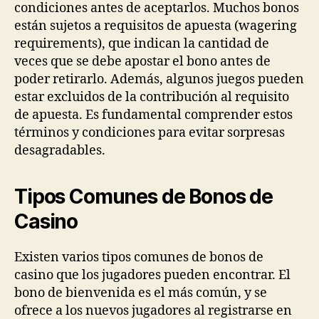
condiciones antes de aceptarlos. Muchos bonos
están sujetos a requisitos de apuesta (wagering
requirements), que indican la cantidad de
veces que se debe apostar el bono antes de
poder retirarlo. Además, algunos juegos pueden
estar excluidos de la contribución al requisito
de apuesta. Es fundamental comprender estos
términos y condiciones para evitar sorpresas
desagradables.
Tipos Comunes de Bonos de
Casino
Existen varios tipos comunes de bonos de
casino que los jugadores pueden encontrar. El
bono de bienvenida es el más común, y se
ofrece a los nuevos jugadores al registrarse en