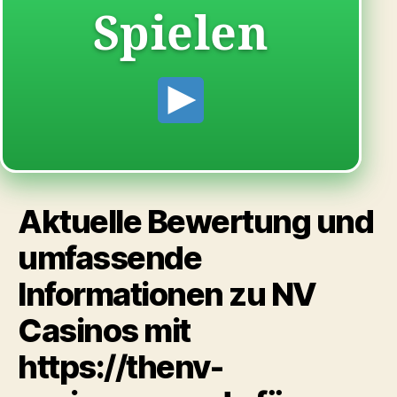
Spielen
Aktuelle Bewertung und
umfassende
Informationen zu NV
Casinos mit
https://thenv-