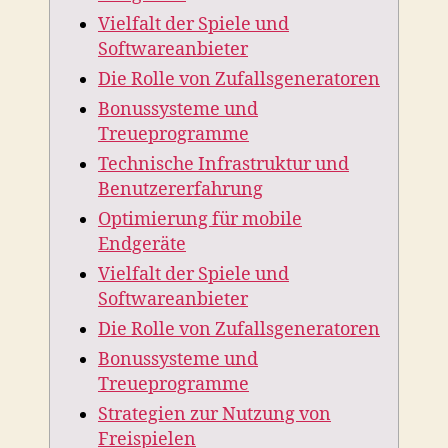
Vielfalt der Spiele und
Softwareanbieter
Die Rolle von Zufallsgeneratoren
Bonussysteme und
Treueprogramme
Technische Infrastruktur und
Benutzererfahrung
Optimierung für mobile
Endgeräte
Vielfalt der Spiele und
Softwareanbieter
Die Rolle von Zufallsgeneratoren
Bonussysteme und
Treueprogramme
Strategien zur Nutzung von
Freispielen