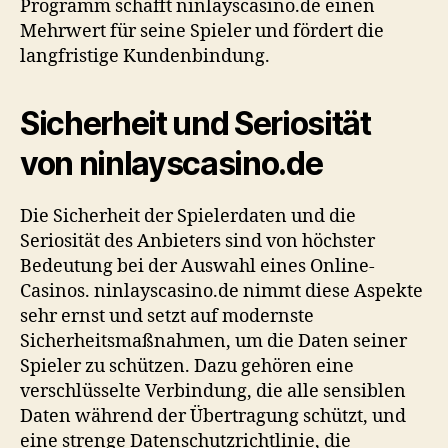
Programm schafft ninlayscasino.de einen
Mehrwert für seine Spieler und fördert die
langfristige Kundenbindung.
Sicherheit und Seriosität
von ninlayscasino.de
Die Sicherheit der Spielerdaten und die
Seriosität des Anbieters sind von höchster
Bedeutung bei der Auswahl eines Online-
Casinos. ninlayscasino.de nimmt diese Aspekte
sehr ernst und setzt auf modernste
Sicherheitsmaßnahmen, um die Daten seiner
Spieler zu schützen. Dazu gehören eine
verschlüsselte Verbindung, die alle sensiblen
Daten während der Übertragung schützt, und
eine strenge Datenschutzrichtlinie, die