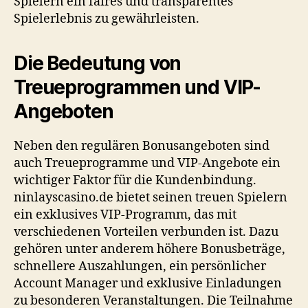
Spielern ein faires und transparentes
Spielerlebnis zu gewährleisten.
Die Bedeutung von
Treueprogrammen und VIP-
Angeboten
Neben den regulären Bonusangeboten sind
auch Treueprogramme und VIP-Angebote ein
wichtiger Faktor für die Kundenbindung.
ninlayscasino.de bietet seinen treuen Spielern
ein exklusives VIP-Programm, das mit
verschiedenen Vorteilen verbunden ist. Dazu
gehören unter anderem höhere Bonusbeträge,
schnellere Auszahlungen, ein persönlicher
Account Manager und exklusive Einladungen
zu besonderen Veranstaltungen. Die Teilnahme