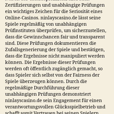
Zertifizierungen und unabhängige Prüfungen
ein wichtiges Zeichen für die Seriosität eines
Online-Casinos. ninlayscasino.de lässt seine
Spiele regelmäßig von unabhängigen
Prüfinstituten überprüfen, um sicherzustellen,
dass die Gewinnchancen fair und transparent
sind. Diese Prüfungen dokumentieren die
Zufallsgenerierung der Spiele und bestätigen,
dass die Ergebnisse nicht manipuliert werden
können. Die Ergebnisse dieser Prüfungen
werden oft öffentlich zugänglich gemacht, so
dass Spieler sich selbst von der Fairness der
Spiele überzeugen können. Durch die
regelmäßige Durchführung dieser
unabhängigen Prüfungen demonstriert
ninlayscasino.de sein Engagement für einen
verantwortungsvollen Glücksspielbetrieb und
schafft somit Vertrauen bei seinen Spielern.