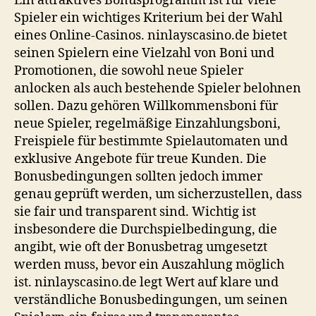
Ein attraktives Bonusprogramm ist für viele
Spieler ein wichtiges Kriterium bei der Wahl
eines Online-Casinos. ninlayscasino.de bietet
seinen Spielern eine Vielzahl von Boni und
Promotionen, die sowohl neue Spieler
anlocken als auch bestehende Spieler belohnen
sollen. Dazu gehören Willkommensboni für
neue Spieler, regelmäßige Einzahlungsboni,
Freispiele für bestimmte Spielautomaten und
exklusive Angebote für treue Kunden. Die
Bonusbedingungen sollten jedoch immer
genau geprüft werden, um sicherzustellen, dass
sie fair und transparent sind. Wichtig ist
insbesondere die Durchspielbedingung, die
angibt, wie oft der Bonusbetrag umgesetzt
werden muss, bevor ein Auszahlung möglich
ist. ninlayscasino.de legt Wert auf klare und
verständliche Bonusbedingungen, um seinen