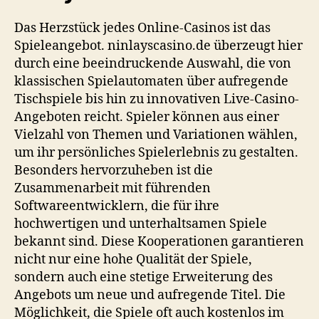
Das Herzstück jedes Online-Casinos ist das
Spieleangebot. ninlayscasino.de überzeugt hier
durch eine beeindruckende Auswahl, die von
klassischen Spielautomaten über aufregende
Tischspiele bis hin zu innovativen Live-Casino-
Angeboten reicht. Spieler können aus einer
Vielzahl von Themen und Variationen wählen,
um ihr persönliches Spielerlebnis zu gestalten.
Besonders hervorzuheben ist die
Zusammenarbeit mit führenden
Softwareentwicklern, die für ihre
hochwertigen und unterhaltsamen Spiele
bekannt sind. Diese Kooperationen garantieren
nicht nur eine hohe Qualität der Spiele,
sondern auch eine stetige Erweiterung des
Angebots um neue und aufregende Titel. Die
Möglichkeit, die Spiele oft auch kostenlos im