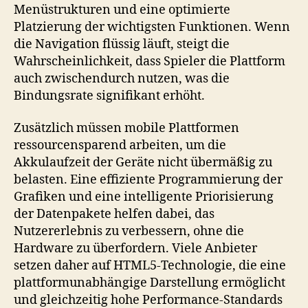
Menüstrukturen und eine optimierte
Platzierung der wichtigsten Funktionen. Wenn
die Navigation flüssig läuft, steigt die
Wahrscheinlichkeit, dass Spieler die Plattform
auch zwischendurch nutzen, was die
Bindungsrate signifikant erhöht.
Zusätzlich müssen mobile Plattformen
ressourcensparend arbeiten, um die
Akkulaufzeit der Geräte nicht übermäßig zu
belasten. Eine effiziente Programmierung der
Grafiken und eine intelligente Priorisierung
der Datenpakete helfen dabei, das
Nutzererlebnis zu verbessern, ohne die
Hardware zu überfordern. Viele Anbieter
setzen daher auf HTML5-Technologie, die eine
plattformunabhängige Darstellung ermöglicht
und gleichzeitig hohe Performance-Standards