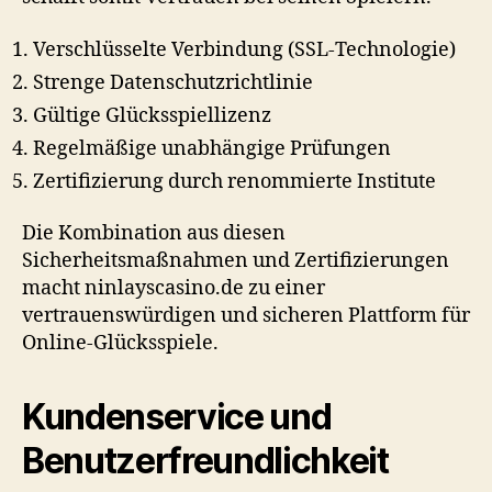
Verschlüsselte Verbindung (SSL-Technologie)
Strenge Datenschutzrichtlinie
Gültige Glücksspiellizenz
Regelmäßige unabhängige Prüfungen
Zertifizierung durch renommierte Institute
Die Kombination aus diesen
Sicherheitsmaßnahmen und Zertifizierungen
macht ninlayscasino.de zu einer
vertrauenswürdigen und sicheren Plattform für
Online-Glücksspiele.
Kundenservice und
Benutzerfreundlichkeit