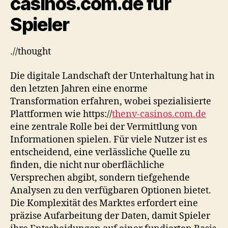
casinos.com.de für
Spieler
.//thought
Die digitale Landschaft der Unterhaltung hat in
den letzten Jahren eine enorme
Transformation erfahren, wobei spezialisierte
Plattformen wie https://
thenv-casinos.com.de
eine zentrale Rolle bei der Vermittlung von
Informationen spielen. Für viele Nutzer ist es
entscheidend, eine verlässliche Quelle zu
finden, die nicht nur oberflächliche
Versprechen abgibt, sondern tiefgehende
Analysen zu den verfügbaren Optionen bietet.
Die Komplexität des Marktes erfordert eine
präzise Aufarbeitung der Daten, damit Spieler